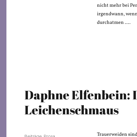
nicht mehr bei Pe
irgendwann, wenn 
durchatmen ….
Daphne Elfenbein: 
Leichenschmaus
Trauerweiden sind 
Veröffentlicht
Kategorien
Beiträge
,
Prosa