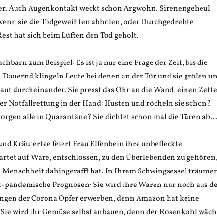
er. Auch Augenkontakt weckt schon Argwohn. Sirenengeheul
, wenn sie die Todgeweihten abholen, oder Durchgedrehte
est hat sich beim Lüften den Tod geholt.
chbarn zum Beispiel: Es ist ja nur eine Frage der Zeit, bis die
d. Dauernd klingeln Leute bei denen an der Tür und sie grölen u
aut durcheinander. Sie presst das Ohr an die Wand, einen Zette
r Notfallrettung in der Hand: Husten und röcheln sie schon?
morgen alle in Quarantäne? Sie dichtet schon mal die Türen ab…
nd Kräutertee feiert Frau Elfenbein ihre unbefleckte
rtet auf Ware, entschlossen, zu den Überlebenden zu gehören
e Menschheit dahingerafft hat. In Ihrem Schwingsessel träume
st-pandemische Prognosen: Sie wird ihre Waren nur noch aus d
gen der Corona Opfer erwerben, denn Amazon hat keine
 Sie wird ihr Gemüse selbst anbauen, denn der Rosenkohl wäch