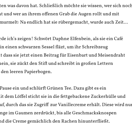
ten was davon hat. Schließlich möchte sie wissen, wer sich noc
ht und wer an ihrem offenen Grab die Augen rollt und mit
murmelt: Na endlich hat sie rübergemacht, wurde auch Zeit…
de ich’s zeigen! Schwört Daphne Elfenbein, als sie ein Café
h in einen schwarzen Sessel fläzt, um ihr Schreibzeug
 dass sie jetzt einen Beitrag für Eisenbart und Meisendraht
ein, sie zückt den Stift und schreibt in großen Lettern
 den leeren Papierbogen.
 Pause ein und schlürft Grünen Tee. Dazu gibt es ein
 dem Löffel sticht sie in die fettgebackene Zuckerhülle und
auf, durch das sie Zugriff zur Vanillecreme erhält. Diese wird nu
lange im Gaumen zerdrückt, bis alle Geschmacksknospen
nd die Creme gemächlich den Rachen hinunterfließt.