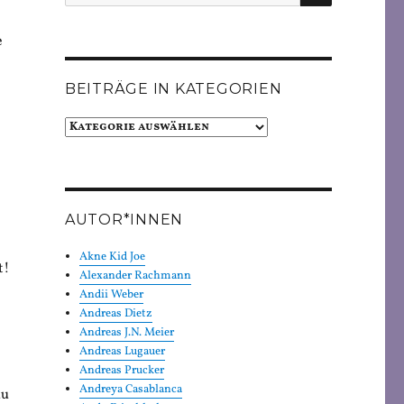
nach:
e
BEITRÄGE IN KATEGORIEN
Beiträge
in
Kategorien
AUTOR*INNEN
Akne Kid Joe
t!
Alexander Rachmann
Andii Weber
Andreas Dietz
Andreas J.N. Meier
Andreas Lugauer
Andreas Prucker
Andreya Casablanca
au