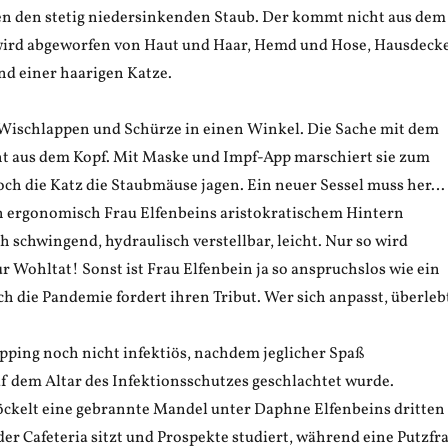
 den stetig niedersinkenden Staub. Der kommt nicht aus dem
wird abgeworfen von Haut und Haar, Hemd und Hose, Hausdeck
d einer haarigen Katze.
ie Wischlappen und Schürze in einen Winkel. Die Sache mit dem
icht aus dem Kopf. Mit Maske und Impf-App marschiert sie zum
och die Katz die Staubmäuse jagen. Ein neuer Sessel muss her…
ich ergonomisch Frau Elfenbeins aristokratischem Hintern
 schwingend, hydraulisch verstellbar, leicht. Nur so wird
 Wohltat! Sonst ist Frau Elfenbein ja so anspruchslos wie ein
h die Pandemie fordert ihren Tribut. Wer sich anpasst, überleb
pping noch nicht infektiös, nachdem jeglicher Spaß
uf dem Altar des Infektionsschutzes geschlachtet wurde.
ckelt eine gebrannte Mandel unter Daphne Elfenbeins dritten
 der Cafeteria sitzt und Prospekte studiert, während eine Putzfr