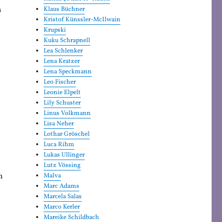
h
Klaus Büchner
Kristof Künssler-McIlwain
Krupski
Kuku Schrapnell
Lea Schlenker
Lena Kratzer
Lena Speckmann
Leo Fischer
Leonie Elpelt
Lily Schuster
Linus Volkmann
Lisa Neher
Lothar Gröschel
Luca Rihm
Lukas Ullinger
Lutz Vössing
n
Malva
Marc Adams
Marcela Salas
Marco Kerler
Mareike Schildbach