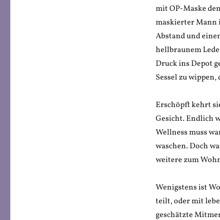
mit OP-Maske den 
maskierter Mann i
Abstand und einem
hellbraunem Leder
Druck ins Depot ge
Sessel zu wippen,
Erschöpft kehrt s
Gesicht. Endlich 
Wellness muss wa
waschen. Doch was
weitere zum Wohne
Wenigstens ist Wo
teilt, oder mit le
geschätzte Mitmen