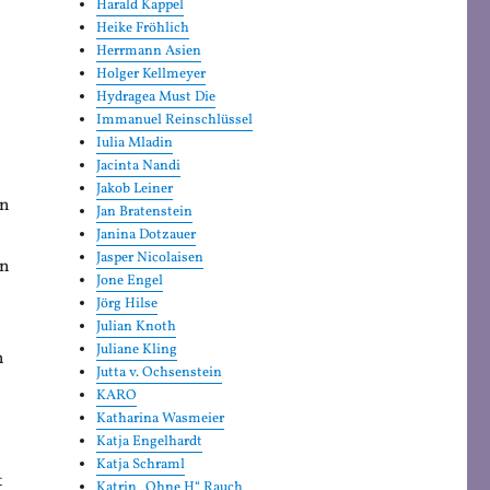
Harald Kappel
Heike Fröhlich
Herrmann Asien
Holger Kellmeyer
Hydragea Must Die
Immanuel Reinschlüssel
Iulia Mladin
Jacinta Nandi
Jakob Leiner
en
Jan Bratenstein
Janina Dotzauer
Jasper Nicolaisen
in
Jone Engel
Jörg Hilse
Julian Knoth
Juliane Kling
h
Jutta v. Ochsenstein
KARO
Katharina Wasmeier
Katja Engelhardt
Katja Schraml
t
Katrin „Ohne H“ Rauch