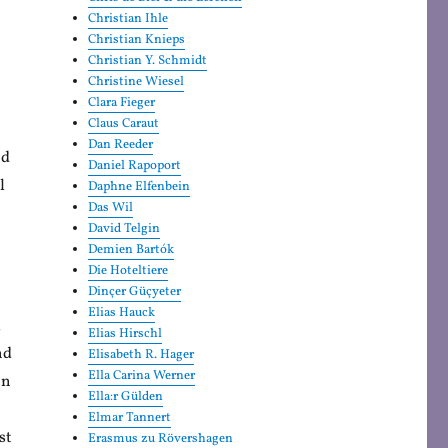
Christian Ihle
Christian Knieps
Christian Y. Schmidt
Christine Wiesel
Clara Fieger
Claus Caraut
Dan Reeder
nd
Daniel Rapoport
l
Daphne Elfenbein
Das Wil
David Telgin
Demien Bartók
Die Hoteltiere
Dinçer Güçyeter
Elias Hauck
,
Elias Hirschl
nd
Elisabeth R. Hager
Ella Carina Werner
en
Ella:r Gülden
Elmar Tannert
st
Erasmus zu Rövershagen