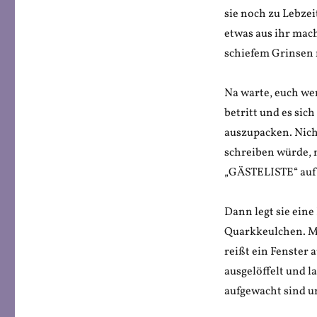
sie noch zu Lebzei
etwas aus ihr mac
schiefem Grinsen 
Na warte, euch wer
betritt und es sic
auszupacken. Nicht
schreiben würde, n
„GÄSTELISTE“ auf
Dann legt sie eine
Quarkkeulchen. Mit
reißt ein Fenster 
ausgelöffelt und 
aufgewacht sind u