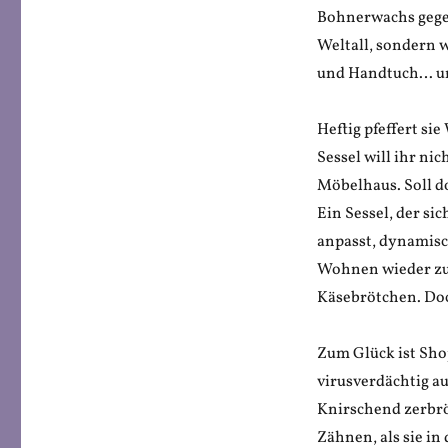
Bohnerwachs gegen
Weltall, sondern 
und Handtuch… un
Heftig pfeffert s
Sessel will ihr n
Möbelhaus. Soll d
Ein Sessel, der s
anpasst, dynamisch
Wohnen wieder zur
Käsebrötchen. Doc
Zum Glück ist Sho
virusverdächtig a
Knirschend zerbrö
Zähnen, als sie in