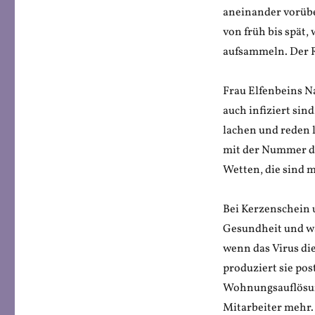
aneinander vorüb
von früh bis spät
aufsammeln. Der R
Frau Elfenbeins Na
auch infiziert sin
lachen und reden l
mit der Nummer de
Wetten, die sind 
Bei Kerzenschein u
Gesundheit und wa
wenn das Virus di
produziert sie po
Wohnungsauflösun
Mitarbeiter mehr.