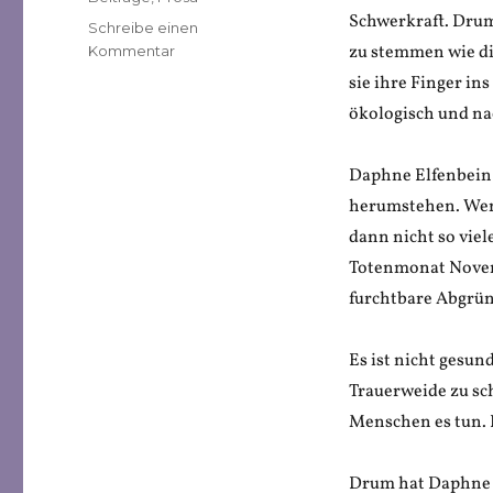
am
Schwerkraft. Drum 
Schreibe einen
zu
zu stemmen wie di
Kommentar
Daphne
sie ihre Finger in
Elfenbein:
ökologisch und na
Daphne
Elfenbeins
Leichenschmaus
Daphne Elfenbein 
herumstehen. Wenn
dann nicht so vie
Totenmonat Novemb
furchtbare Abgrün
Es ist nicht gesu
Trauerweide zu sch
Menschen es tun. 
Drum hat Daphne E