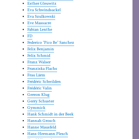
Esther Gleuwitz
Eva Schwindsackel
Eva Szulkowski
Eve Massacre
Fabian Lenthe
FD
Federico "Pico Be" Sanchez
Felix Benjamin
Felix Schmid
Franz Walser
Franziska Flachs
Frau Lärm
Frédéric Schwilden
Frédéric Valin
Gereon Klug
Gerry Schuster
Gymmick
Hank Schmidt in der Beek
Hannah Grosch
Hanne Mausfeld
Hans-Hermann Plesch