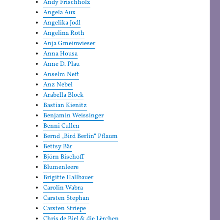
Andy Frischholz
Angela Aux
Angelika Jodl
Angelina Roth
Anja Gmeinwieser
Anna Housa
Anne D. Plau
Anselm Neft
Anz Nebel
Arabella Block
Bastian Kienitz
Benjamin Weissinger
Benni Cullen
Bernd „Bird Berlin“ Pflaum
Bettsy Bär
Björn Bischoff
Blumenleere
Brigitte Hallbauer
Carolin Wabra
Carsten Stephan
Carsten Striepe
Chris de Biel & die Lërchen