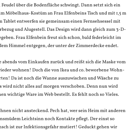
Feudel über die Bodenfläche schwingt. Dann setzt sich ein
m Möbelhaus-Kostüm an Frau Elfenbeins Tisch und mit 1,5 m
 Tablet entwerfen sie gemeinsam einen Fernsehsessel mit
bezug und Alugestell. Das Design wird dann gleich zum 3-D-
geben. Frau Elfenbein freut sich schon, bald federleicht im
 dem Himmel entgegen, der unter der Zimmerdecke endet.
ie abends vom Einkaufen zurück und reißt sich die Maske vom
wieder wohnen! Doch die von Ikea und co. beworbene Wohn-
rten! Da ist noch die Wanne auszuwischen und Wäsche zu
 wird nicht alles auf morgen verschoben. Denn nun wird
n wichtige Ware im Web bestellt. Es fehlt noch so Vieles.
hnen nicht ansteckend. Pech hat, wer sein Heim mit anderen
bensmüdem Leichtsinn noch Kontakte pflegt. Der einst so
sch ist zur Infektionsgefahr mutiert! Geduckt gehen wir