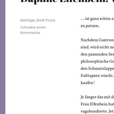
… ist ganz schön 
Veröffentlicht
Kategorien
Beiträge
,
Brief
,
Prosa
am
zu putzen.
Schreibe einen
zu
Kommentar
Daphne
Nachdem Gastrono
Elfenbein:
sind, wird nicht 
Wohnen…
den passenden Ses
philosophische Ge
den Schmutzlappe
Fußtapsen wischt. 
kaufen!
Je länger das mit
Frau Elfenbein ha
vagabundierte. Je