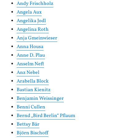
Andy Frischholz
Angela Aux
Angelika Jodl
Angelina Roth
Anja Gmeinwieser
Anna Housa
Anne D. Plau
Anselm Neft
Anz Nebel
Arabella Block
Bastian Kienitz
Benjamin Weissinger
Benni Cullen
Bernd „Bird Berlin“ Pflaum
Bettsy Bär
Björn Bischoff