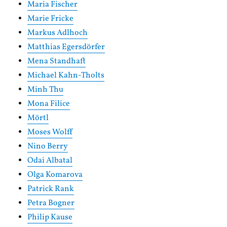
Maria Fischer
Marie Fricke
Markus Adlhoch
Matthias Egersdörfer
Mena Standhaft
Michael Kahn-Tholts
Minh Thu
Mona Filice
Mörtl
Moses Wolff
Nino Berry
Odai Albatal
Olga Komarova
Patrick Rank
Petra Bogner
Philip Kause