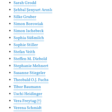
Sarah Grodd
Şehbal Şenyurt Arınlı
Silke Gruber
Simon Borowiak
Simon Ischebeck
Sophia Süßmilch
Sophie Stiller
Stefan Veith
Steffen M. Diebold
Stephanie Mehnert
Susanne Stiegeler
Theobald O.J. Fuchs
Tibor Baumann
Uschi Heidinger
Vera Freytag (†)
Verena Schmidt