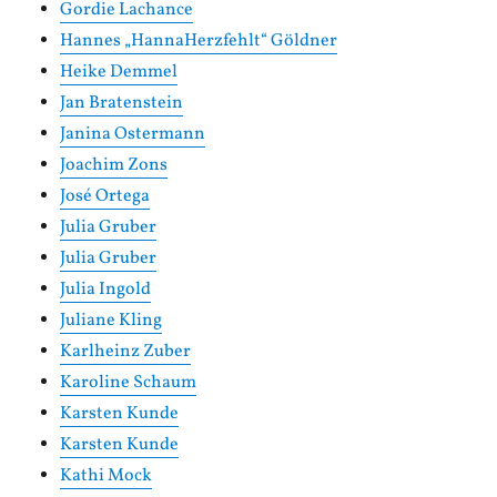
Gordie Lachance
Hannes „HannaHerzfehlt“ Göldner
Heike Demmel
Jan Bratenstein
Janina Ostermann
Joachim Zons
José Ortega
Julia Gruber
Julia Gruber
Julia Ingold
Juliane Kling
Karlheinz Zuber
Karoline Schaum
Karsten Kunde
Karsten Kunde
Kathi Mock