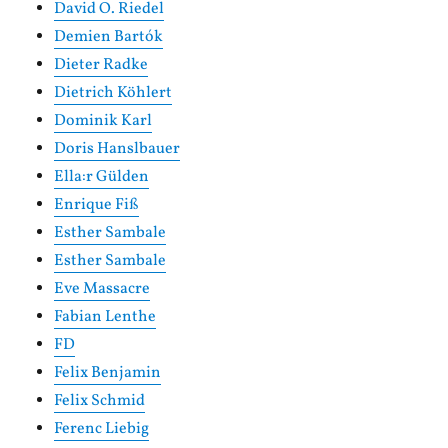
David O. Riedel
Demien Bartók
Dieter Radke
Dietrich Köhlert
Dominik Karl
Doris Hanslbauer
Ella:r Gülden
Enrique Fiß
Esther Sambale
Esther Sambale
Eve Massacre
Fabian Lenthe
FD
Felix Benjamin
Felix Schmid
Ferenc Liebig