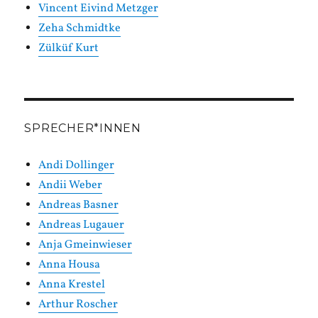
Vincent Eivind Metzger
Zeha Schmidtke
Zülküf Kurt
SPRECHER*INNEN
Andi Dollinger
Andii Weber
Andreas Basner
Andreas Lugauer
Anja Gmeinwieser
Anna Housa
Anna Krestel
Arthur Roscher