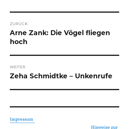
Beitragsnavigation
ZURÜCK
Arne Zank: Die Vögel fliegen
Vorheriger
Beitrag:
hoch
WEITER
Zeha Schmidtke – Unkenrufe
Nächster
Beitrag:
Impressum
Hinweise zur