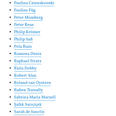
Paulina Czienskowski
Pauline Füg
Peter Momberg
Peter Reus
Philip Krömer
Philip Saß
Pola Ruin
Ramona Deniz
Raphael Stratz
Riela Dobby
Robert Alan
Roland van Oystern
Ruben Trawally
Sabrina Maria Marzell
Şafak Sarıçiçek
Sarah de Sanctis