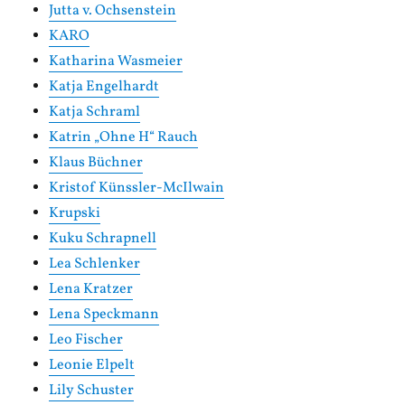
Jutta v. Ochsenstein
KARO
Katharina Wasmeier
Katja Engelhardt
Katja Schraml
Katrin „Ohne H“ Rauch
Klaus Büchner
Kristof Künssler-McIlwain
Krupski
Kuku Schrapnell
Lea Schlenker
Lena Kratzer
Lena Speckmann
Leo Fischer
Leonie Elpelt
Lily Schuster