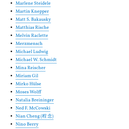
Marlene Steidele
Martin Knepper
Matt S. Bakausky
Matthias Rische
Melvin Raclette
Merzmensch
Michael Ludwig
Michael W. Schmidt
Mina Reischer
Miriam Gil
Mirko Hülse
Moses Wolff
Natalia Breininger
Ned F. McCowski
Nian Cheng (程 念)
Nino Berry