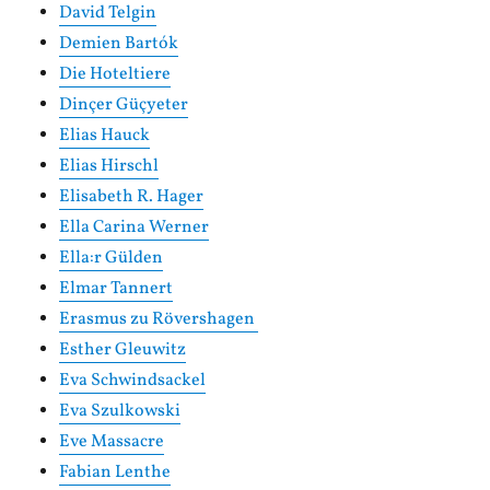
David Telgin
Demien Bartók
Die Hoteltiere
Dinçer Güçyeter
Elias Hauck
Elias Hirschl
Elisabeth R. Hager
Ella Carina Werner
Ella:r Gülden
Elmar Tannert
Erasmus zu Rövershagen
Esther Gleuwitz
Eva Schwindsackel
Eva Szulkowski
Eve Massacre
Fabian Lenthe