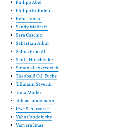
Philipp Abel
Philipp Kühnlein
Rene Toman
Sandy Malitzki
Sara Cascino
Sebastian Albin
Selina Früchtl
Senta Hirscheider
Simona Leyzerovich
Theobald O.J. Fuchs
Tillmann Severin
Timo Möller
Tobias Lindemann
Uwe Scherzer (†)
Vaha Candolucky
Varvara Imas