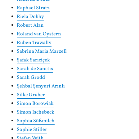
Raphael Stratz
Riela Dobby
Robert Alan
Roland van Oystern
Ruben Trawally
Sabrina Maria Marzell
Şafak Sarıçiçek
Sarah de Sanctis
Sarah Grodd
Şehbal Şenyurt Arınlı
Silke Gruber
Simon Borowiak
Simon Ischebeck
Sophia Süßmilch
Sophie Stiller
Stefan Veith