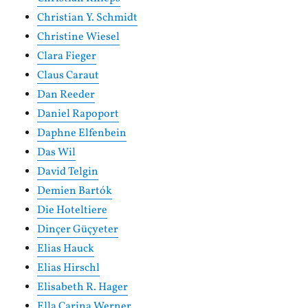
Christian Y. Schmidt
Christine Wiesel
Clara Fieger
Claus Caraut
Dan Reeder
Daniel Rapoport
Daphne Elfenbein
Das Wil
David Telgin
Demien Bartók
Die Hoteltiere
Dinçer Güçyeter
Elias Hauck
Elias Hirschl
Elisabeth R. Hager
Ella Carina Werner