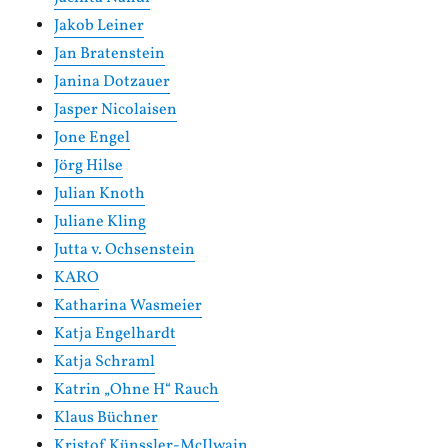
Jakob Leiner
Jan Bratenstein
Janina Dotzauer
Jasper Nicolaisen
Jone Engel
Jörg Hilse
Julian Knoth
Juliane Kling
Jutta v. Ochsenstein
KARO
Katharina Wasmeier
Katja Engelhardt
Katja Schraml
Katrin „Ohne H“ Rauch
Klaus Büchner
Kristof Künssler-McIlwain