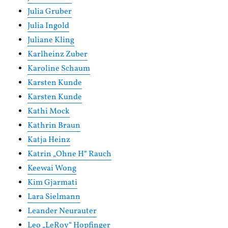
Julia Gruber
Julia Ingold
Juliane Kling
Karlheinz Zuber
Karoline Schaum
Karsten Kunde
Karsten Kunde
Kathi Mock
Kathrin Braun
Katja Heinz
Katrin „Ohne H“ Rauch
Keewai Wong
Kim Gjarmati
Lara Sielmann
Leander Neurauter
Leo „LeRoy“ Hopfinger