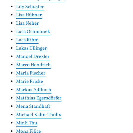
Lily Schuster
Lisa Hübner
Lisa Neher
Luca Ochmonek
Luca Rihm
Lukas Ullinger
Manoel Drexler
Marco Hendrich
Maria Fischer
Marie Fricke
Markus Adlhoch
Matthias Egersdörfer
Mena Standhaft
Michael Kahn-Tholts
Minh Thu
Mona Filice