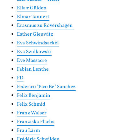
Ella:r Gülden
Elmar Tannert
Erasmus zu Rövershagen
Esther Gleuwitz
Eva Schwindsackel
Eva Szulkowski
Eve Massacre
Fabian Lenthe
FD
Federico "Pico Be" Sanchez
Felix Benjamin
Felix Schmid
Franz Walser
Franziska Flachs
Frau Lärm
Frédéric Schwilden