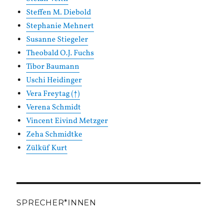
Steffen M. Diebold
Stephanie Mehnert
Susanne Stiegeler
Theobald O.J. Fuchs
Tibor Baumann
Uschi Heidinger
Vera Freytag (†)
Verena Schmidt
Vincent Eivind Metzger
Zeha Schmidtke
Zülküf Kurt
SPRECHER*INNEN