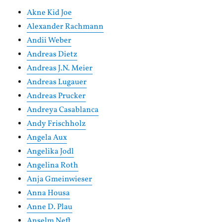
Akne Kid Joe
Alexander Rachmann
Andii Weber
Andreas Dietz
Andreas J.N. Meier
Andreas Lugauer
Andreas Prucker
Andreya Casablanca
Andy Frischholz
Angela Aux
Angelika Jodl
Angelina Roth
Anja Gmeinwieser
Anna Housa
Anne D. Plau
Anselm Neft