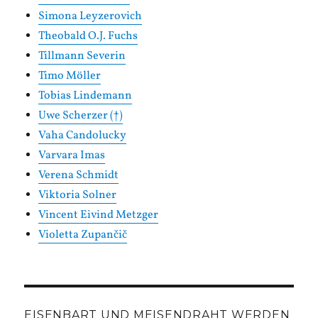
Simona Leyzerovich
Theobald O.J. Fuchs
Tillmann Severin
Timo Möller
Tobias Lindemann
Uwe Scherzer (†)
Vaha Candolucky
Varvara Imas
Verena Schmidt
Viktoria Solner
Vincent Eivind Metzger
Violetta Zupančič
EISENBART UND MEISENDRAHT WERDEN