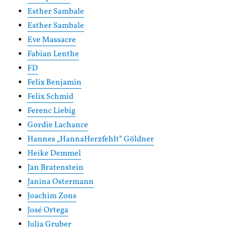
Esther Sambale
Esther Sambale
Eve Massacre
Fabian Lenthe
FD
Felix Benjamin
Felix Schmid
Ferenc Liebig
Gordie Lachance
Hannes „HannaHerzfehlt“ Göldner
Heike Demmel
Jan Bratenstein
Janina Ostermann
Joachim Zons
José Ortega
Julia Gruber