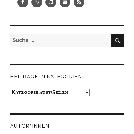
SUC
Suche
nach:
BEITRÄGE IN KATEGORIEN
Beiträge
in
Kategorien
AUTOR*INNEN