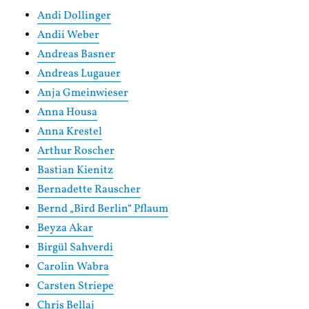
Andi Dollinger
Andii Weber
Andreas Basner
Andreas Lugauer
Anja Gmeinwieser
Anna Housa
Anna Krestel
Arthur Roscher
Bastian Kienitz
Bernadette Rauscher
Bernd „Bird Berlin“ Pflaum
Beyza Akar
Birgül Sahverdi
Carolin Wabra
Carsten Striepe
Chris Bellaj