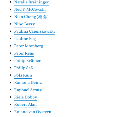
Natalia Breininger
Ned F. McCowski
Nian Cheng (程 念)
Nino Berry
Paulina Czienskowski
Pauline Füg
Peter Momberg
Peter Reus
Philip Krömer
Philip Saß
Pola Ruin
Ramona Deniz
Raphael Stratz
Riela Dobby
Robert Alan
Roland van Oystern