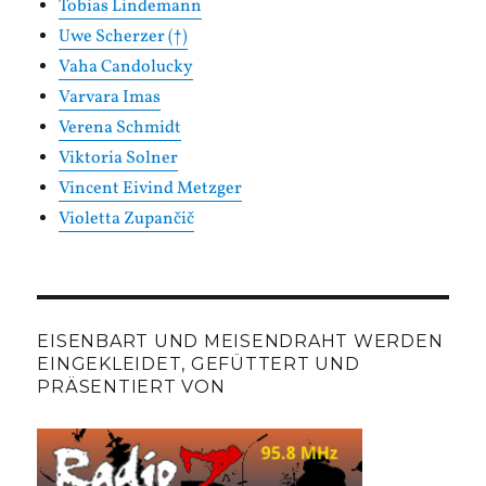
Tobias Lindemann
Uwe Scherzer (†)
Vaha Candolucky
Varvara Imas
Verena Schmidt
Viktoria Solner
Vincent Eivind Metzger
Violetta Zupančič
EISENBART UND MEISENDRAHT WERDEN
EINGEKLEIDET, GEFÜTTERT UND
PRÄSENTIERT VON