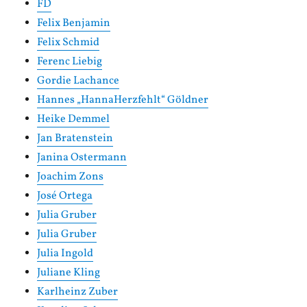
FD
Felix Benjamin
Felix Schmid
Ferenc Liebig
Gordie Lachance
Hannes „HannaHerzfehlt“ Göldner
Heike Demmel
Jan Bratenstein
Janina Ostermann
Joachim Zons
José Ortega
Julia Gruber
Julia Gruber
Julia Ingold
Juliane Kling
Karlheinz Zuber