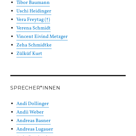
Tibor Baumann
Uschi Heidinger
Vera Freytag (†)
Verena Schmidt
Vincent Eivind Metzger
Zeha Schmidtke
Zülküf Kurt
SPRECHER*INNEN
Andi Dollinger
Andii Weber
Andreas Basner
Andreas Lugauer