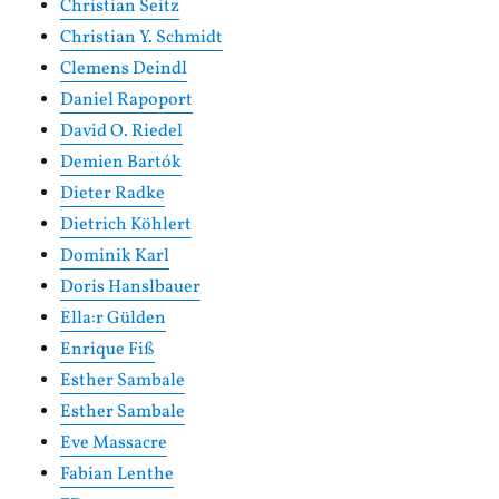
Christian Seitz
Christian Y. Schmidt
Clemens Deindl
Daniel Rapoport
David O. Riedel
Demien Bartók
Dieter Radke
Dietrich Köhlert
Dominik Karl
Doris Hanslbauer
Ella:r Gülden
Enrique Fiß
Esther Sambale
Esther Sambale
Eve Massacre
Fabian Lenthe