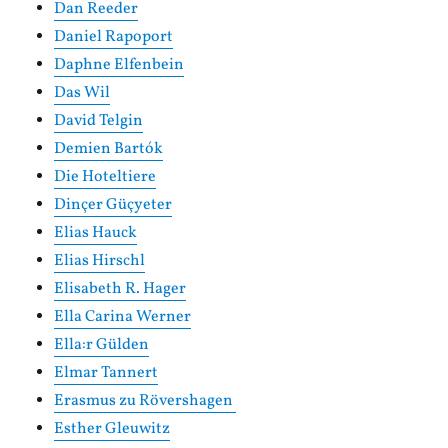
Dan Reeder
Daniel Rapoport
Daphne Elfenbein
Das Wil
David Telgin
Demien Bartók
Die Hoteltiere
Dinçer Güçyeter
Elias Hauck
Elias Hirschl
Elisabeth R. Hager
Ella Carina Werner
Ella:r Gülden
Elmar Tannert
Erasmus zu Rövershagen
Esther Gleuwitz