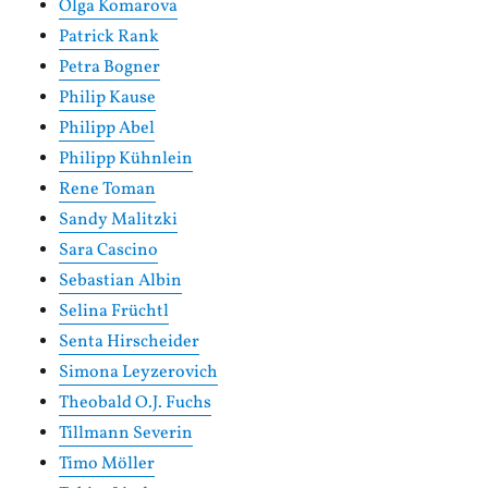
Olga Komarova
Patrick Rank
Petra Bogner
Philip Kause
Philipp Abel
Philipp Kühnlein
Rene Toman
Sandy Malitzki
Sara Cascino
Sebastian Albin
Selina Früchtl
Senta Hirscheider
Simona Leyzerovich
Theobald O.J. Fuchs
Tillmann Severin
Timo Möller