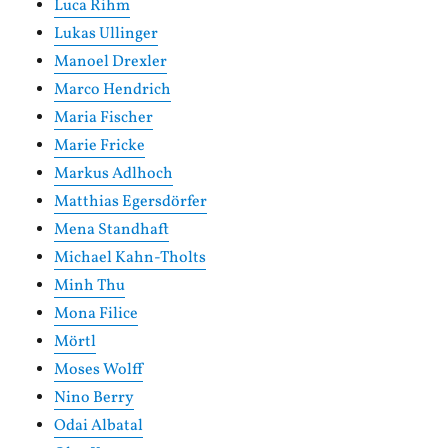
Luca Rihm
Lukas Ullinger
Manoel Drexler
Marco Hendrich
Maria Fischer
Marie Fricke
Markus Adlhoch
Matthias Egersdörfer
Mena Standhaft
Michael Kahn-Tholts
Minh Thu
Mona Filice
Mörtl
Moses Wolff
Nino Berry
Odai Albatal