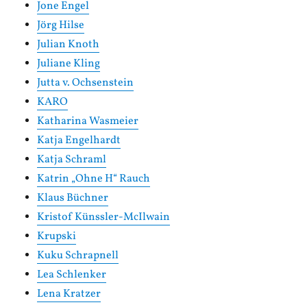
Jone Engel
Jörg Hilse
Julian Knoth
Juliane Kling
Jutta v. Ochsenstein
KARO
Katharina Wasmeier
Katja Engelhardt
Katja Schraml
Katrin „Ohne H“ Rauch
Klaus Büchner
Kristof Künssler-McIlwain
Krupski
Kuku Schrapnell
Lea Schlenker
Lena Kratzer