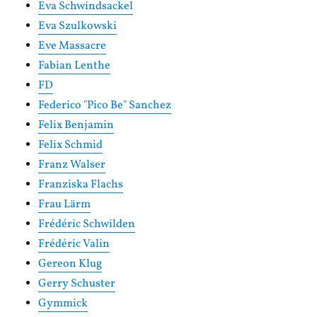
Eva Schwindsackel
Eva Szulkowski
Eve Massacre
Fabian Lenthe
FD
Federico "Pico Be" Sanchez
Felix Benjamin
Felix Schmid
Franz Walser
Franziska Flachs
Frau Lärm
Frédéric Schwilden
Frédéric Valin
Gereon Klug
Gerry Schuster
Gymmick