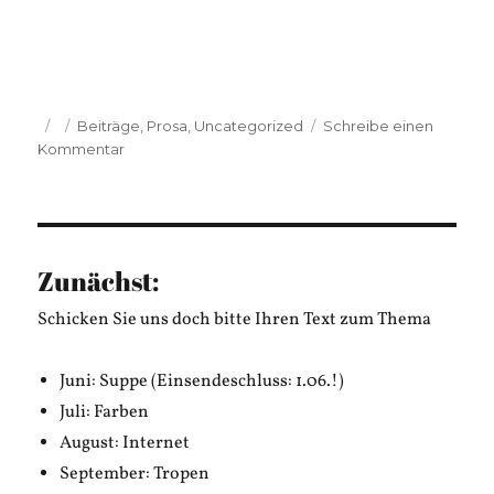
Veröffentlicht
Kategorien
Beiträge
,
Prosa
,
Uncategorized
Schreibe einen
am
zu
Kommentar
Janina
Dotzauer:
Freiheit.
Zunächst:
Schicken Sie uns doch bitte Ihren Text zum Thema
Juni: Suppe (Einsendeschluss: 1.06.!)
Juli: Farben
August: Internet
September: Tropen