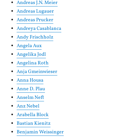
Andreas J.N. Meier
Andreas Lugauer
Andreas Prucker
Andreya Casablanca
Andy Frischholz
Angela Aux
Angelika Jodl
Angelina Roth
Anja Gmeinwieser
Anna Housa
Anne D. Plau
Anselm Neft
Anz Nebel
Arabella Block
Bastian Kienitz
Benjamin Weissinger