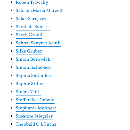
Ruben Trawally
Sabrina Maria Marzell
Şafak Sarıçiçek
Sarah de Sanctis
Sarah Grodd
Şehbal Şenyurt Arınlı
Silke Gruber
Simon Borowiak
Simon Ischebeck
Sophia Süßmilch
Sophie Stiller
Stefan Veith
Steffen M. Diebold
Stephanie Mehnert
Susanne Stiegeler
Theobald O.J. Fuchs