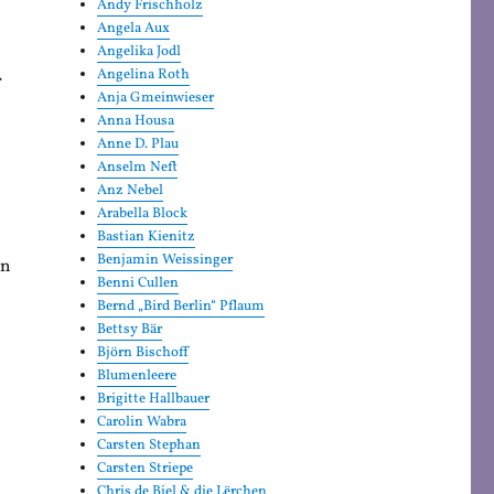
Andy Frischholz
Angela Aux
Angelika Jodl
Angelina Roth
r
Anja Gmeinwieser
Anna Housa
Anne D. Plau
Anselm Neft
Anz Nebel
Arabella Block
Bastian Kienitz
Benjamin Weissinger
en
Benni Cullen
Bernd „Bird Berlin“ Pflaum
Bettsy Bär
Björn Bischoff
.
Blumenleere
Brigitte Hallbauer
Carolin Wabra
Carsten Stephan
Carsten Striepe
Chris de Biel & die Lërchen