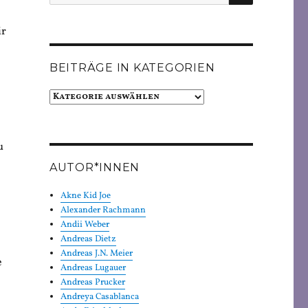
nach:
ir
BEITRÄGE IN KATEGORIEN
Beiträge
in
Kategorien
u
AUTOR*INNEN
Akne Kid Joe
Alexander Rachmann
Andii Weber
Andreas Dietz
Andreas J.N. Meier
e
Andreas Lugauer
Andreas Prucker
Andreya Casablanca