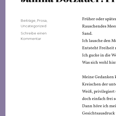
Früher oder später
Veröffentlicht
Kategorien
Beiträge
,
Prosa
,
am
Rauschendes Meer 
Uncategorized
Sand.
Schreibe einen
zu
Kommentar
Ich lausche den M
Janina
Entsteht Freiheit 
Dotzauer:
Freiheit.
Ich gucke in die W
Was sich wohl hin
Meine Gedanken kre
Kreischen der un
Weiß, privilegiert
doch einfach frei s
Dann höre ich mein
Gesichtsausdruck 