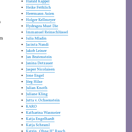
Harald Kappel
Heike Fröhlich
Herrmann Asien
Holger Kellmeyer
n
Hydragea Must Die
Immanuel Reinschlüssel
em
Iulia Mladin
Jacinta Nandi
Jakob Leiner
Jan Bratenstein
Janina Dotzauer
Jasper Nicolaisen
Jone Engel
Jörg Hilse
Julian Knoth
Juliane Kling
Jutta v. Ochsenstein
KARO
Katharina Wasmeier
Katja Engelhardt
Katja Schraml
Katrin „Ohne H“ Rauch