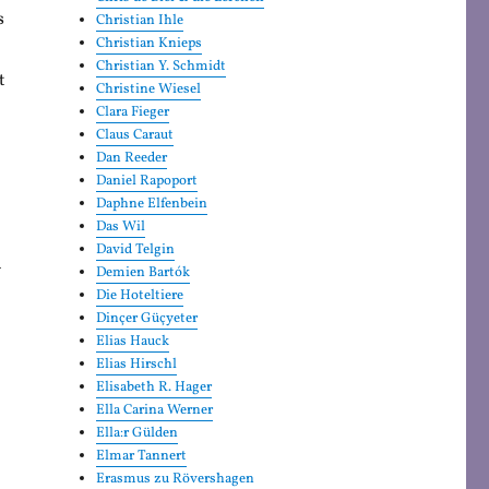
s
Christian Ihle
Christian Knieps
Christian Y. Schmidt
t
Christine Wiesel
Clara Fieger
Claus Caraut
Dan Reeder
Daniel Rapoport
Daphne Elfenbein
Das Wil
David Telgin
n
Demien Bartók
Die Hoteltiere
Dinçer Güçyeter
Elias Hauck
Elias Hirschl
Elisabeth R. Hager
Ella Carina Werner
Ella:r Gülden
Elmar Tannert
Erasmus zu Rövershagen