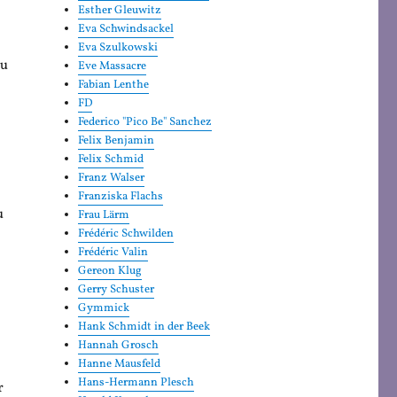
Esther Gleuwitz
Eva Schwindsackel
Eva Szulkowski
du
Eve Massacre
Fabian Lenthe
FD
Federico "Pico Be" Sanchez
Felix Benjamin
Felix Schmid
Franz Walser
Franziska Flachs
u
Frau Lärm
Frédéric Schwilden
Frédéric Valin
Gereon Klug
Gerry Schuster
Gymmick
Hank Schmidt in der Beek
Hannah Grosch
Hanne Mausfeld
Hans-Hermann Plesch
r