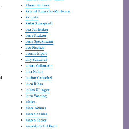
,
Klaus Büchner
Kristof Künssler-McIlwain
Krupski
Kuku Schrapnell
Lea Schlenker
Lena Kratzer
Lena Speckmann
Leo Fischer
i
Leonie Elpelt
Lily Schuster
Linus Volkmann
Lisa Neher
it
Lothar Gröschel
Luca Rihm
Lukas Ullinger
Lutz Vössing
Malva
Marc Adams
Marcela Salas
Marco Kerler
Mareike Schildbach