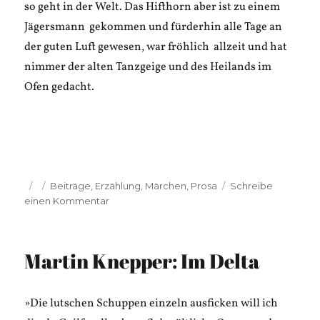
so geht in der Welt. Das Hifthorn aber ist zu einem
Jägersmann gekommen und fürderhin alle Tage an
der guten Luft gewesen, war fröhlich allzeit und hat
nimmer der alten Tanzgeige und des Heilands im
Ofen gedacht.
Veröffentlicht
Kategorien
Beiträge
,
Erzählung
,
Märchen
,
Prosa
Schreibe
am
zu
einen Kommentar
Martin
Knepper:
Der
Martin Knepper: Im Delta
trunkene
Hausrat
»Die lutschen Schuppen einzeln ausficken will ich