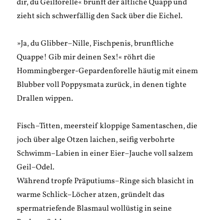
dir, du Geilforelle« brunft der ältliche Quapp und
zieht sich schwerfällig den Sack über die Eichel.
»Ja, du Glibber–Nille, Fischpenis, brunftliche
Quappe! Gib mir deinen Sex!« röhrt die
Hommingberger-Gepardenforelle häutig mit einem
Blubber voll Poppysmata zurück, in denen tighte
Drallen wippen.
Fisch–Titten, meersteif kloppige Samentaschen, die
joch über alge Otzen laichen, seifig verbohrte
Schwimm–Labien in einer Eier–Jauche voll salzem
Geil–Odel.
Während tropfe Präputiums–Ringe sich blasicht in
warme Schlick–Löcher atzen, gründelt das
spermatriefende Blasmaul wollüstig in seine