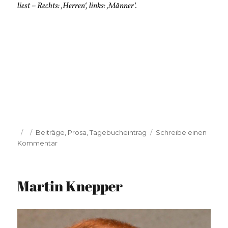
liest – Rechts: ‚Herren‘, links: ‚Männer‘.
Veröffentlicht
Kategorien
Beiträge
,
Prosa
,
Tagebucheintrag
Schreibe einen
am
zu
Kommentar
Martin
Knepper:
Der
Martin Knepper
Traum,
ein
Witz