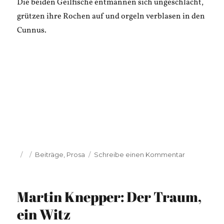
Die beiden Geilfische entmannen sich ungeschlacht,
grützen ihre Rochen auf und orgeln verblasen in den
Cunnus.
Veröffentlicht
Kategorien
zu
Beiträge
,
Prosa
Schreibe einen Kommentar
am
Martin
Knepper:
Im
Martin Knepper: Der Traum,
Delta
ein Witz