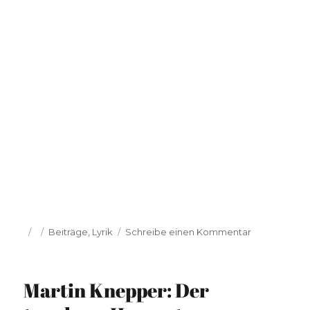
Veröffentlicht
Kategorien
zu
Beiträge
,
Lyrik
Schreibe einen Kommentar
am
Martin
Knepper:
Karneval
Martin Knepper: Der
ist
es