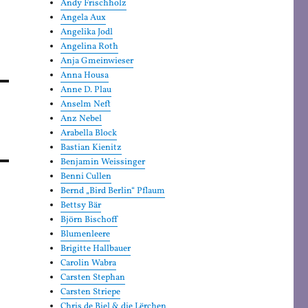
Andy Frischholz
Angela Aux
Angelika Jodl
Angelina Roth
Anja Gmeinwieser
Anna Housa
Anne D. Plau
Anselm Neft
Anz Nebel
Arabella Block
Bastian Kienitz
Benjamin Weissinger
Benni Cullen
Bernd „Bird Berlin“ Pflaum
Bettsy Bär
Björn Bischoff
Blumenleere
Brigitte Hallbauer
Carolin Wabra
Carsten Stephan
Carsten Striepe
Chris de Biel & die Lërchen