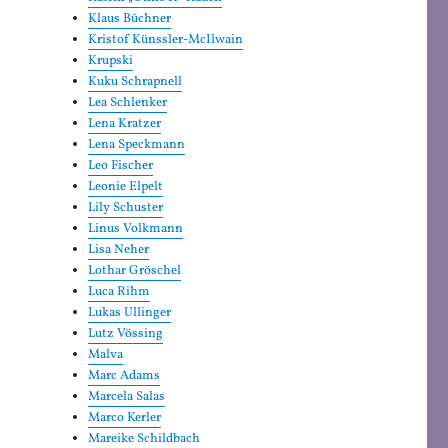
Klaus Büchner
Kristof Künssler-McIlwain
Krupski
Kuku Schrapnell
Lea Schlenker
Lena Kratzer
Lena Speckmann
Leo Fischer
Leonie Elpelt
Lily Schuster
Linus Volkmann
Lisa Neher
Lothar Gröschel
Luca Rihm
Lukas Ullinger
Lutz Vössing
Malva
Marc Adams
Marcela Salas
Marco Kerler
Mareike Schildbach