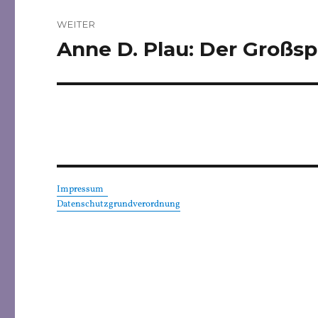
WEITER
Anne D. Plau: Der Großs
Nächster
Beitrag:
Impressum
Datenschutzgrundverordnung