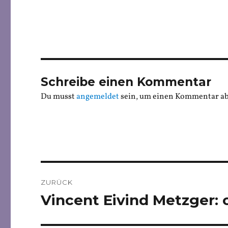
Schreibe einen Kommentar
Du musst
angemeldet
sein, um einen Kommentar a
Beitragsnavigation
ZURÜCK
Vincent Eivind Metzger: o
Vorheriger
Beitrag: