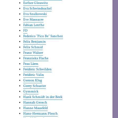
Esther Gleuwitz
Eva Schwindsackel
Eva Szulkowski
Eve Massacre
Fabian Lenthe
FD
Federico "Pico Be" Sanchez
Felix Benjamin
Felix Schmid
Franz Walser
Franziska Flachs
Frau Lärm
Frédéric Schwilden
Frédéric Valin
Gereon Klug
Gerry Schuster
Gymmick
Hank Schmidt in der Beek
Hannah Grosch
Hanne Mausfeld
Hans-Hermann Plesch