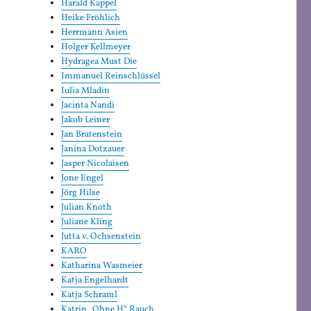
Harald Kappel
Heike Fröhlich
Herrmann Asien
Holger Kellmeyer
Hydragea Must Die
Immanuel Reinschlüssel
Iulia Mladin
Jacinta Nandi
Jakob Leiner
Jan Bratenstein
Janina Dotzauer
Jasper Nicolaisen
Jone Engel
Jörg Hilse
Julian Knoth
Juliane Kling
Jutta v. Ochsenstein
KARO
Katharina Wasmeier
Katja Engelhardt
Katja Schraml
Katrin „Ohne H“ Rauch