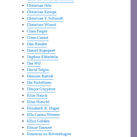
Christian Ihle
Christian Knieps
Christian Y. Schmidt
Christine Wiesel
Clara Fieger
Claus Caraut
Dan Reeder
Daniel Rapoport
Daphne Elfenbein
Das Wil
David Telgin
Demien Bartók
Die Hoteltiere
Dinçer Güçyeter
Elias Hauck
Elias Hirschl
Elisabeth R. Hager
Ella Carina Werner
Ella:r Gülden
Elmar Tannert
Erasmus zu Rövershagen