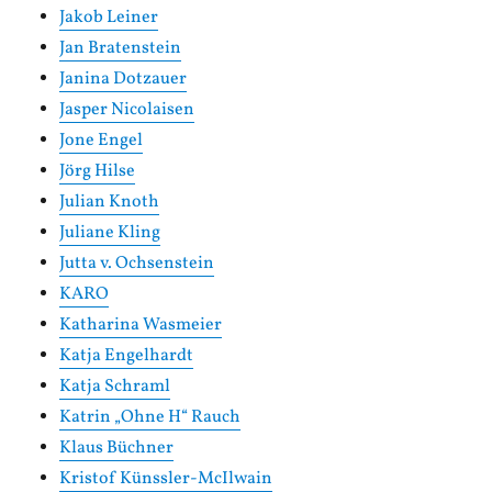
Jakob Leiner
Jan Bratenstein
Janina Dotzauer
Jasper Nicolaisen
Jone Engel
Jörg Hilse
Julian Knoth
Juliane Kling
Jutta v. Ochsenstein
KARO
Katharina Wasmeier
Katja Engelhardt
Katja Schraml
Katrin „Ohne H“ Rauch
Klaus Büchner
Kristof Künssler-McIlwain