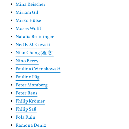
Mina Reischer
Miriam Gil
Mirko Hülse
Moses Wolff
Natalia Breininger
Ned F. McCowski
Nian Cheng (程 念)
Nino Berry
Paulina Czienskowski
Pauline Füg
Peter Momberg
Peter Reus
Philip Krömer
Philip Saß
Pola Ruin
Ramona Deniz