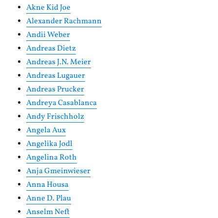
Akne Kid Joe
Alexander Rachmann
Andii Weber
Andreas Dietz
Andreas J.N. Meier
Andreas Lugauer
Andreas Prucker
Andreya Casablanca
Andy Frischholz
Angela Aux
Angelika Jodl
Angelina Roth
Anja Gmeinwieser
Anna Housa
Anne D. Plau
Anselm Neft