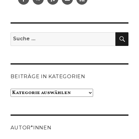
SUC
Suche
nach:
BEITRÄGE IN KATEGORIEN
Beiträge
in
Kategorien
AUTOR*INNEN