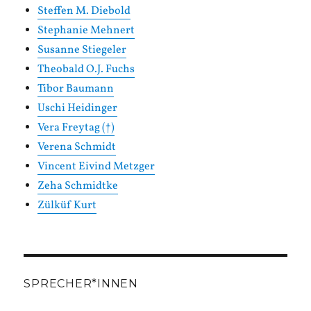
Steffen M. Diebold
Stephanie Mehnert
Susanne Stiegeler
Theobald O.J. Fuchs
Tibor Baumann
Uschi Heidinger
Vera Freytag (†)
Verena Schmidt
Vincent Eivind Metzger
Zeha Schmidtke
Zülküf Kurt
SPRECHER*INNEN