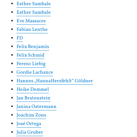
Esther Sambale
Esther Sambale
Eve Massacre
Fabian Lenthe
FD
Felix Benjamin
Felix Schmid
Ferenc Liebig
Gordie Lachance
Hannes „HannaHerzfehlt“ Göldner
Heike Demmel
Jan Bratenstein
Janina Ostermann
Joachim Zons
José Ortega
Julia Gruber