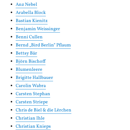
Anz Nebel
Arabella Block
Bastian Kienitz
Benjamin Weissinger
Benni Cullen
Bernd „Bird Berlin“ Pflaum
Bettsy Bär
Björn Bischoff
Blumenleere
Brigitte Hallbauer
Carolin Wabra
Carsten Stephan
Carsten Striepe
Chris de Biel & die Lërchen
Christian Ihle
Christian Knieps