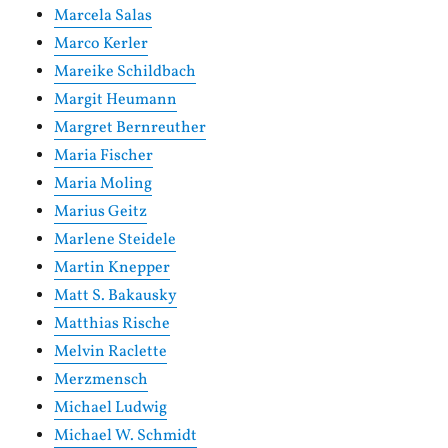
Marcela Salas
Marco Kerler
Mareike Schildbach
Margit Heumann
Margret Bernreuther
Maria Fischer
Maria Moling
Marius Geitz
Marlene Steidele
Martin Knepper
Matt S. Bakausky
Matthias Rische
Melvin Raclette
Merzmensch
Michael Ludwig
Michael W. Schmidt