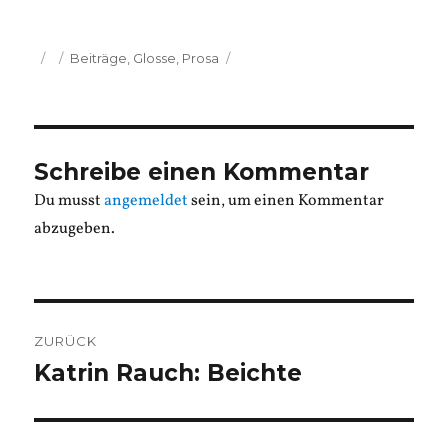
Veröffentlicht
Kategorien
Beiträge
,
Glosse
,
Prosa
am
Schreibe einen Kommentar
Du musst
angemeldet
sein, um einen Kommentar
abzugeben.
Beitragsnavigation
ZURÜCK
Katrin Rauch: Beichte
Vorheriger
Beitrag: