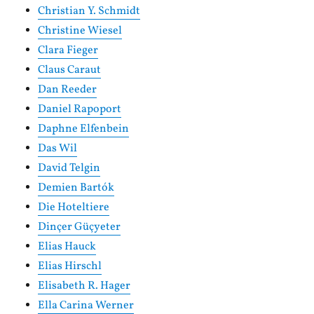
Christian Y. Schmidt
Christine Wiesel
Clara Fieger
Claus Caraut
Dan Reeder
Daniel Rapoport
Daphne Elfenbein
Das Wil
David Telgin
Demien Bartók
Die Hoteltiere
Dinçer Güçyeter
Elias Hauck
Elias Hirschl
Elisabeth R. Hager
Ella Carina Werner