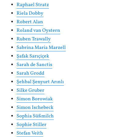
Raphael Stratz
Riela Dobby
Robert Alan
Roland van Oystern
Ruben Trawally
Sabrina Maria Marzell
Şafak Sarıçiçek
Sarah de Sanctis
Sarah Grodd
Şehbal Şenyurt Arınlı
Silke Gruber
Simon Borowiak
Simon Ischebeck
Sophia Süßmilch
Sophie Stiller
Stefan Veith