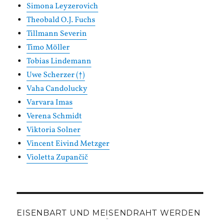
Simona Leyzerovich
Theobald O.J. Fuchs
Tillmann Severin
Timo Möller
Tobias Lindemann
Uwe Scherzer (†)
Vaha Candolucky
Varvara Imas
Verena Schmidt
Viktoria Solner
Vincent Eivind Metzger
Violetta Zupančič
EISENBART UND MEISENDRAHT WERDEN