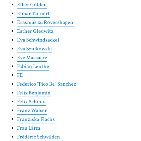
Ella:r Gülden
Elmar Tannert
Erasmus zu Rövershagen
Esther Gleuwitz
Eva Schwindsackel
Eva Szulkowski
Eve Massacre
Fabian Lenthe
FD
Federico "Pico Be" Sanchez
Felix Benjamin
Felix Schmid
Franz Walser
Franziska Flachs
Frau Lärm
Frédéric Schwilden