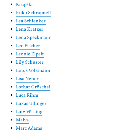
Krupski
Kuku Schrapnell
Lea Schlenker
Lena Kratzer
Lena Speckmann
Leo Fischer
Leonie Elpelt
Lily Schuster
Linus Volkmann
Lisa Neher
Lothar Gröschel
Luca Rihm
Lukas Ullinger
Lutz Vössing
Malva
Marc Adams