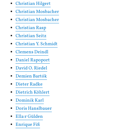
Christian Hilgert
Christian Mosbacher
Christian Mosbacher
Christian Rasp
Christian Seitz
Christian Y. Schmidt
Clemens Deindl
Daniel Rapoport
David O. Riedel
Demien Bartók
Dieter Radke
Dietrich Köhlert
Dominik Karl
Doris Hanslbauer
Ella:r Gülden
Enrique Fiß