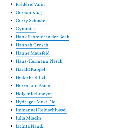
Frédéric Valin
Gereon Klug
Gerry Schuster
Gymmick
Hank Schmidt in der Beek
Hannah Grosch
Hanne Mausfeld
Hans-Hermann Plesch
Harald Kappel
Heike Fröhlich
Herrmann Asien
Holger Kellmeyer
Hydragea Must Die
Immanuel Reinschlüssel
Iulia Mladin
Jacinta Nandi