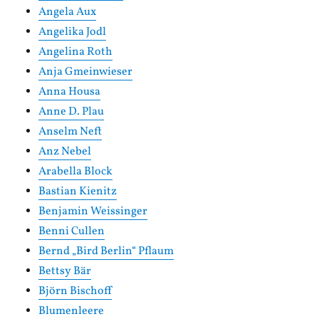
Angela Aux
Angelika Jodl
Angelina Roth
Anja Gmeinwieser
Anna Housa
Anne D. Plau
Anselm Neft
Anz Nebel
Arabella Block
Bastian Kienitz
Benjamin Weissinger
Benni Cullen
Bernd „Bird Berlin“ Pflaum
Bettsy Bär
Björn Bischoff
Blumenleere