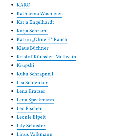
KARO
Katharina Wasmeier
Katja Engelhardt
Katja Schraml
Katrin „Ohne H“ Rauch
Klaus Büchner
Kristof Künssler-McIlwain
Krupski
Kuku Schrapnell
Lea Schlenker
Lena Kratzer
Lena Speckmann
Leo Fischer
Leonie Elpelt
Lily Schuster
Linus Volkmann