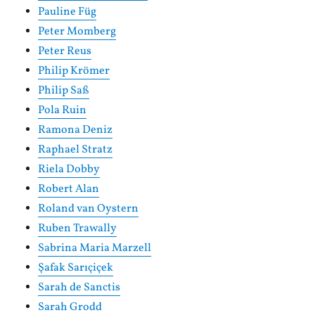
Pauline Füg
Peter Momberg
Peter Reus
Philip Krömer
Philip Saß
Pola Ruin
Ramona Deniz
Raphael Stratz
Riela Dobby
Robert Alan
Roland van Oystern
Ruben Trawally
Sabrina Maria Marzell
Şafak Sarıçiçek
Sarah de Sanctis
Sarah Grodd