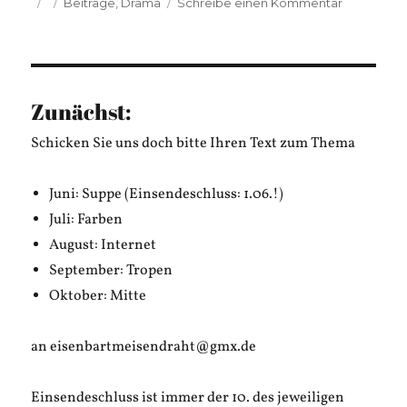
Veröffentlicht
Kategorien
zu
Beiträge
,
Drama
Schreibe einen Kommentar
am
Elmar
Tannert:
Säugetier
Zunächst:
Schicken Sie uns doch bitte Ihren Text zum Thema
Juni: Suppe (Einsendeschluss: 1.06.!)
Juli: Farben
August: Internet
September: Tropen
Oktober: Mitte
an eisenbartmeisendraht@gmx.de
Einsendeschluss ist immer der 10. des jeweiligen