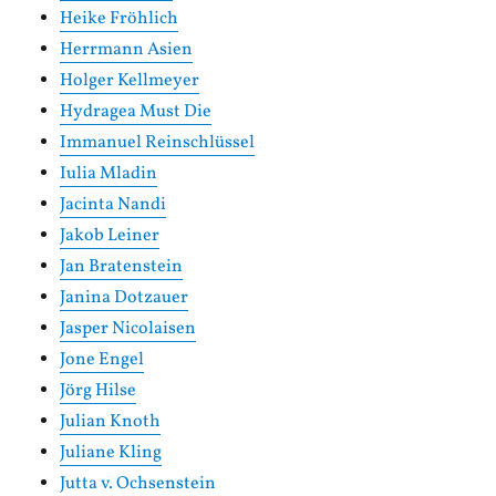
Heike Fröhlich
Herrmann Asien
Holger Kellmeyer
Hydragea Must Die
Immanuel Reinschlüssel
Iulia Mladin
Jacinta Nandi
Jakob Leiner
Jan Bratenstein
Janina Dotzauer
Jasper Nicolaisen
Jone Engel
Jörg Hilse
Julian Knoth
Juliane Kling
Jutta v. Ochsenstein