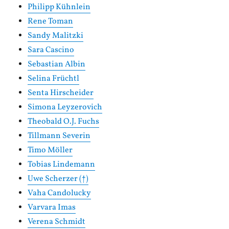
Philipp Kühnlein
Rene Toman
Sandy Malitzki
Sara Cascino
Sebastian Albin
Selina Früchtl
Senta Hirscheider
Simona Leyzerovich
Theobald O.J. Fuchs
Tillmann Severin
Timo Möller
Tobias Lindemann
Uwe Scherzer (†)
Vaha Candolucky
Varvara Imas
Verena Schmidt