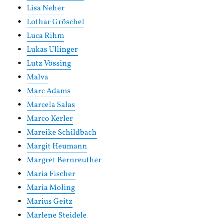
Lisa Neher
Lothar Gröschel
Luca Rihm
Lukas Ullinger
Lutz Vössing
Malva
Marc Adams
Marcela Salas
Marco Kerler
Mareike Schildbach
Margit Heumann
Margret Bernreuther
Maria Fischer
Maria Moling
Marius Geitz
Marlene Steidele