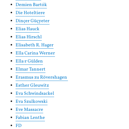
Demien Bartók
Die Hoteltiere
Dinçer Güçyeter
Elias Hauck
Elias Hirschl
Elisabeth R. Hager
Ella Carina Werner
Ella:r Gülden
Elmar Tannert
Erasmus zu Rövershagen
Esther Gleuwitz
Eva Schwindsackel
Eva Szulkowski
Eve Massacre
Fabian Lenthe
FD