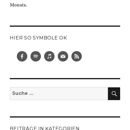
Monats.
HIER SO SYMBOLE OK
SUC
Suche
nach:
BEITRÄGE IN KATEGORIEN