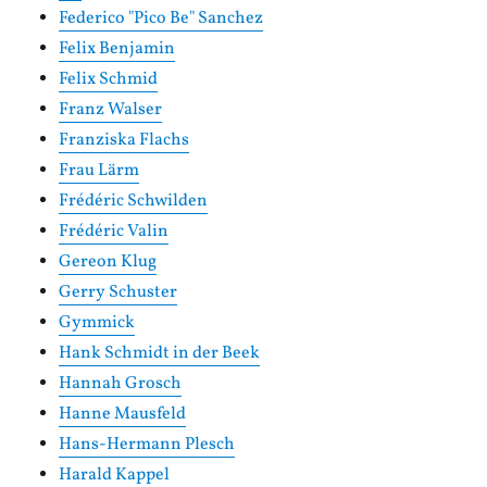
Federico "Pico Be" Sanchez
Felix Benjamin
Felix Schmid
Franz Walser
Franziska Flachs
Frau Lärm
Frédéric Schwilden
Frédéric Valin
Gereon Klug
Gerry Schuster
Gymmick
Hank Schmidt in der Beek
Hannah Grosch
Hanne Mausfeld
Hans-Hermann Plesch
Harald Kappel