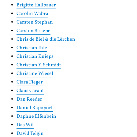
Brigitte Hallbauer
Carolin Wabra
Carsten Stephan
Carsten Striepe
Chris de Biel & die Lërchen
Christian Ihle
Christian Knieps
Christian Y. Schmidt
Christine Wiesel
Clara Fieger
Claus Caraut
Dan Reeder
Daniel Rapoport
Daphne Elfenbein
Das Wil
David Telgin