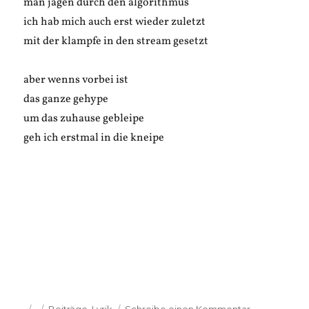
man jagen durch den algorithmus
ich hab mich auch erst wieder zuletzt
mit der klampfe in den stream gesetzt
aber wenns vorbei ist
das ganze gehype
um das zuhause gebleipe
geh ich erstmal in die kneipe
Veröffentlicht
Kategorien
zu