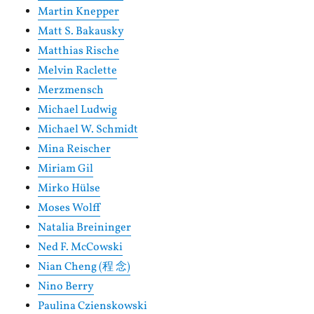
Martin Knepper
Matt S. Bakausky
Matthias Rische
Melvin Raclette
Merzmensch
Michael Ludwig
Michael W. Schmidt
Mina Reischer
Miriam Gil
Mirko Hülse
Moses Wolff
Natalia Breininger
Ned F. McCowski
Nian Cheng (程 念)
Nino Berry
Paulina Czienskowski