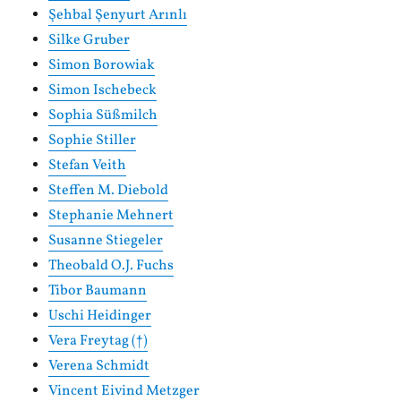
Şehbal Şenyurt Arınlı
Silke Gruber
Simon Borowiak
Simon Ischebeck
Sophia Süßmilch
Sophie Stiller
Stefan Veith
Steffen M. Diebold
Stephanie Mehnert
Susanne Stiegeler
Theobald O.J. Fuchs
Tibor Baumann
Uschi Heidinger
Vera Freytag (†)
Verena Schmidt
Vincent Eivind Metzger