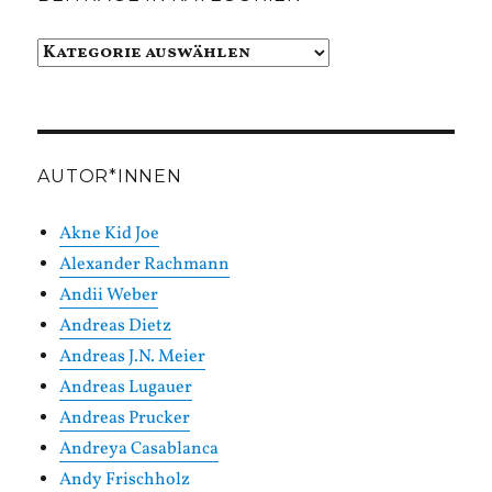
Beiträge
in
Kategorien
AUTOR*INNEN
Akne Kid Joe
Alexander Rachmann
Andii Weber
Andreas Dietz
Andreas J.N. Meier
Andreas Lugauer
Andreas Prucker
Andreya Casablanca
Andy Frischholz