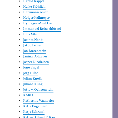
Harald Kappel
Heike Fröhlich
Herrmann Asien
Holger Kellmeyer
Hydragea Must Die
Immanuel Reinschlüssel
Iulia Mladin
Jacinta Nandi
Jakob Leiner
Jan Bratenstein
Janina Dotzauer
Jasper Nicolaisen
Jone Engel
Jörg Hilse
Julian Knoth
Juliane Kling
Jutta v. Ochsenstein
KARO
Katharina Wasmeier
Katja Engelhardt
Katja Schraml
Katrin „Ohne H“ Rauch