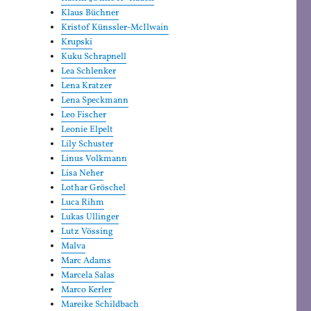
Klaus Büchner
Kristof Künssler-McIlwain
Krupski
Kuku Schrapnell
Lea Schlenker
Lena Kratzer
Lena Speckmann
Leo Fischer
Leonie Elpelt
Lily Schuster
Linus Volkmann
Lisa Neher
Lothar Gröschel
Luca Rihm
Lukas Ullinger
Lutz Vössing
Malva
Marc Adams
Marcela Salas
Marco Kerler
Mareike Schildbach