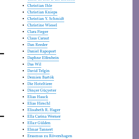
Christian Ihle
Christian Knieps
Christian Y. Schmidt
Christine Wiesel
Clara Fieger
Claus Caraut
Dan Reeder
Daniel Rapoport
Daphne Elfenbein
Das Wil
David Telgin
Demien Bartók
Die Hoteltiere
Dinçer Güçyeter
Elias Hauck
Elias Hirschl
Elisabeth R. Hager
Ella Carina Werner
Ella:r Gülden
Elmar Tannert
Erasmus zu Rövershagen