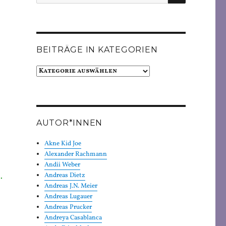
nach:
BEITRÄGE IN KATEGORIEN
Beiträge
in
Kategorien
AUTOR*INNEN
Akne Kid Joe
Alexander Rachmann
Andii Weber
.
Andreas Dietz
Andreas J.N. Meier
Andreas Lugauer
Andreas Prucker
h
Andreya Casablanca