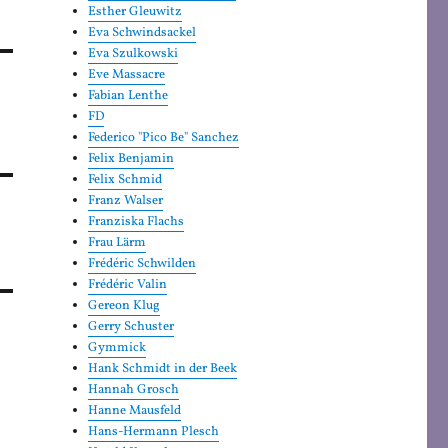
Esther Gleuwitz
Eva Schwindsackel
Eva Szulkowski
Eve Massacre
Fabian Lenthe
FD
Federico "Pico Be" Sanchez
Felix Benjamin
Felix Schmid
Franz Walser
Franziska Flachs
Frau Lärm
Frédéric Schwilden
Frédéric Valin
Gereon Klug
Gerry Schuster
Gymmick
Hank Schmidt in der Beek
Hannah Grosch
Hanne Mausfeld
Hans-Hermann Plesch