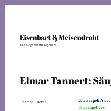
Eisenbart & Meisendraht
Das Magazin für Eigenart
Elmar Tannert: Säu
Um was geht‘s da
Veröffentlicht
Kategorien
Beiträge
,
Drama
am
Um Säugetiere.