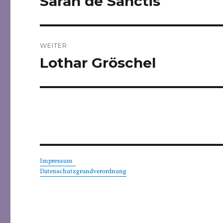
Sarah de Sanctis
Beitrag:
WEITER
Lothar Gröschel
Nächster
Beitrag:
Impressum
Datenschutzgrundverordnung