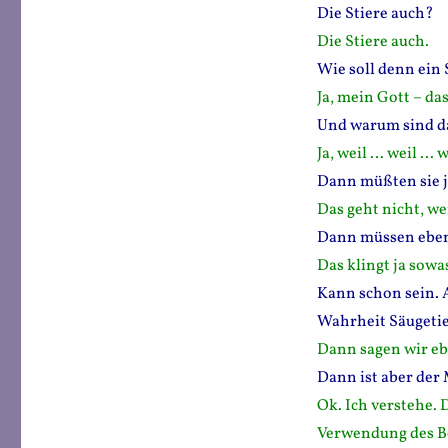
Die Stiere auch?
Die Stiere auch.
Wie soll denn ein
Ja, mein Gott – da
Und warum sind d
Ja, weil … weil … 
Dann müßten sie j
Das geht nicht, we
Dann müssen eben 
Das klingt ja sow
Kann schon sein. A
Wahrheit Säugetie
Dann sagen wir ebe
Dann ist aber der 
Ok. Ich verstehe. D
Verwendung des Beg