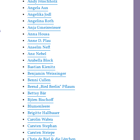
Andy Frischholz
Angela Aux
Angelika Jodl
Angelina Roth
Anja Gmeinwieser
m
Anna Housa
Anne D. Plau
Anselm Neft
Anz Nebel
Arabella Block
Bastian Kienitz
Benjamin Weissinger
Benni Cullen
Bernd „Bird Berlin“ Pflaum
Bettsy Bär
Björn Bischoff
Blumenleere
Brigitte Hallbauer
Carolin Wabra
Carsten Stephan
Carsten Striepe
Chris de Biel & die Lërchen