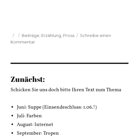
Veröffentlicht
Kategorien
Beiträge
,
Erzählung
,
Prosa
Schreibe einen
am
zu
Kommentar
Matthias
Rische:
Besitzlos
Zunächst:
Schicken Sie uns doch bitte Ihren Text zum Thema
Juni: Suppe (Einsendeschluss: 1.06.!)
Juli: Farben
August: Internet
September: Tropen