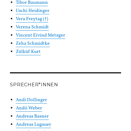
Tibor Baumann
Uschi Heidinger
Vera Freytag (†)
Verena Schmidt
Vincent Eivind Metzger
Zeha Schmidtke
Zülküf Kurt
SPRECHER*INNEN
Andi Dollinger
Andii Weber
Andreas Basner
Andreas Lugauer