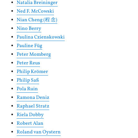
Natalia Breininger
Ned F. McCowski
Nian Cheng (程 念)
Nino Berry
Paulina Czienskowski
Pauline Füg
Peter Momberg
Peter Reus
Philip Krömer
Philip Saß
Pola Ruin
Ramona Deniz
Raphael Stratz
Riela Dobby
Robert Alan
Roland van Oystern