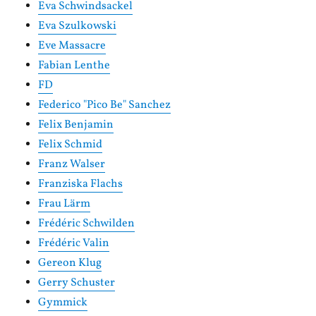
Eva Schwindsackel
Eva Szulkowski
Eve Massacre
Fabian Lenthe
FD
Federico "Pico Be" Sanchez
Felix Benjamin
Felix Schmid
Franz Walser
Franziska Flachs
Frau Lärm
Frédéric Schwilden
Frédéric Valin
Gereon Klug
Gerry Schuster
Gymmick