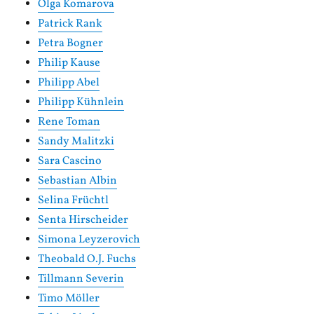
Olga Komarova
Patrick Rank
Petra Bogner
Philip Kause
Philipp Abel
Philipp Kühnlein
Rene Toman
Sandy Malitzki
Sara Cascino
Sebastian Albin
Selina Früchtl
Senta Hirscheider
Simona Leyzerovich
Theobald O.J. Fuchs
Tillmann Severin
Timo Möller