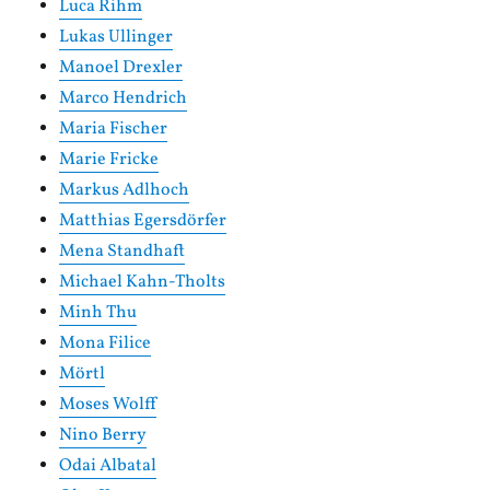
Luca Rihm
Lukas Ullinger
Manoel Drexler
Marco Hendrich
Maria Fischer
Marie Fricke
Markus Adlhoch
Matthias Egersdörfer
Mena Standhaft
Michael Kahn-Tholts
Minh Thu
Mona Filice
Mörtl
Moses Wolff
Nino Berry
Odai Albatal