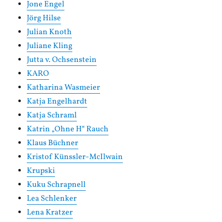
Jone Engel
Jörg Hilse
Julian Knoth
Juliane Kling
Jutta v. Ochsenstein
KARO
Katharina Wasmeier
Katja Engelhardt
Katja Schraml
Katrin „Ohne H“ Rauch
Klaus Büchner
Kristof Künssler-McIlwain
Krupski
Kuku Schrapnell
Lea Schlenker
Lena Kratzer