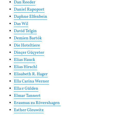
Dan Reeder
Daniel Rapoport
Daphne Elfenbein
Das Wil
David Telgin
Demien Bartók
Die Hoteltiere
Dinçer Güçyeter
Elias Hauck
Elias Hirschl
Elisabeth R. Hager
Ella Carina Werner
Ella:r Gülden
Elmar Tannert
Erasmus zu Rövershagen
Esther Gleuwitz