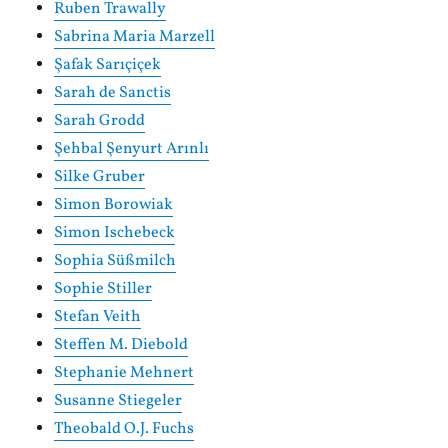
Ruben Trawally
Sabrina Maria Marzell
Şafak Sarıçiçek
Sarah de Sanctis
Sarah Grodd
Şehbal Şenyurt Arınlı
Silke Gruber
Simon Borowiak
Simon Ischebeck
Sophia Süßmilch
Sophie Stiller
Stefan Veith
Steffen M. Diebold
Stephanie Mehnert
Susanne Stiegeler
Theobald O.J. Fuchs