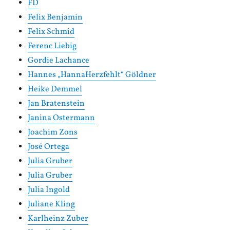
FD
Felix Benjamin
Felix Schmid
Ferenc Liebig
Gordie Lachance
Hannes „HannaHerzfehlt“ Göldner
Heike Demmel
Jan Bratenstein
Janina Ostermann
Joachim Zons
José Ortega
Julia Gruber
Julia Gruber
Julia Ingold
Juliane Kling
Karlheinz Zuber