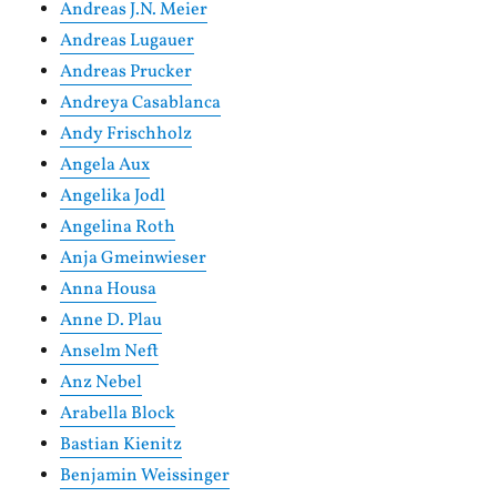
Andreas J.N. Meier
Andreas Lugauer
Andreas Prucker
Andreya Casablanca
Andy Frischholz
Angela Aux
Angelika Jodl
Angelina Roth
Anja Gmeinwieser
Anna Housa
Anne D. Plau
Anselm Neft
Anz Nebel
Arabella Block
Bastian Kienitz
Benjamin Weissinger