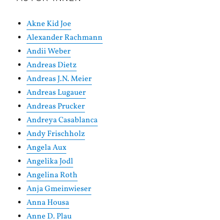
Akne Kid Joe
Alexander Rachmann
Andii Weber
Andreas Dietz
Andreas J.N. Meier
Andreas Lugauer
Andreas Prucker
Andreya Casablanca
Andy Frischholz
Angela Aux
Angelika Jodl
Angelina Roth
Anja Gmeinwieser
Anna Housa
Anne D. Plau