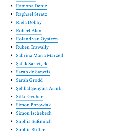
Ramona Deniz
Raphael Stratz
Riela Dobby
Robert Alan
Roland van Oystern
Ruben Trawally
Sabrina Maria Marzell
Şafak Sarıçiçek
Sarah de Sanctis
Sarah Grodd
Şehbal Şenyurt Arınlı
Silke Gruber
Simon Borowiak
Simon Ischebeck
Sophia Süßmilch
Sophie Stiller