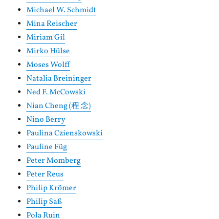
Michael W. Schmidt
Mina Reischer
Miriam Gil
Mirko Hülse
Moses Wolff
Natalia Breininger
Ned F. McCowski
Nian Cheng (程 念)
Nino Berry
Paulina Czienskowski
Pauline Füg
Peter Momberg
Peter Reus
Philip Krömer
Philip Saß
Pola Ruin