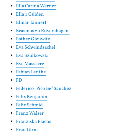
Ella Carina Werner
Ella:r Gülden
Elmar Tannert
Erasmus zu Rövershagen
Esther Gleuwitz
Eva Schwindsackel
Eva Szulkowski
Eve Massacre
Fabian Lenthe
FD
Federico "Pico Be" Sanchez
Felix Benjamin
Felix Schmid
Franz Walser
Franziska Flachs
Frau Lärm