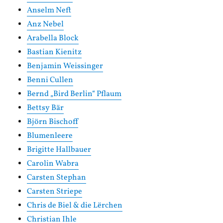
Anselm Neft
Anz Nebel
Arabella Block
Bastian Kienitz
Benjamin Weissinger
Benni Cullen
Bernd „Bird Berlin“ Pflaum
Bettsy Bär
Björn Bischoff
Blumenleere
Brigitte Hallbauer
Carolin Wabra
Carsten Stephan
Carsten Striepe
Chris de Biel & die Lërchen
Christian Ihle