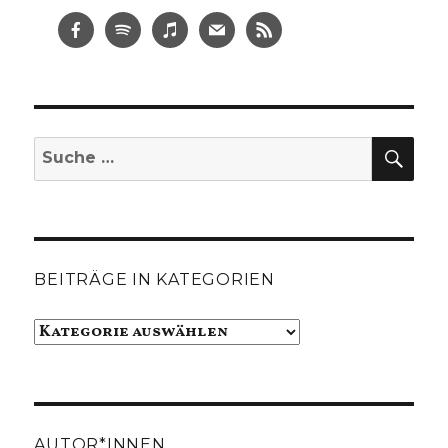
SUC
Suche
nach:
BEITRÄGE IN KATEGORIEN
Beiträge
in
Kategorien
AUTOR*INNEN