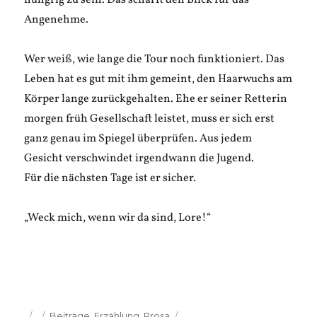
hungrig zu sein. Das schärft den Blick für das
Angenehme.
Wer weiß, wie lange die Tour noch funktioniert. Das
Leben hat es gut mit ihm gemeint, den Haarwuchs am
Körper lange zurückgehalten. Ehe er seiner Retterin
morgen früh Gesellschaft leistet, muss er sich erst
ganz genau im Spiegel überprüfen. Aus jedem
Gesicht verschwindet irgendwann die Jugend.
Für die nächsten Tage ist er sicher.
„Weck mich, wenn wir da sind, Lore!“
Veröffentlicht
Kategorien
Beiträge
,
Erzählung
,
Prosa