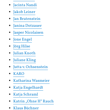
Jacinta Nandi
Jakob Leiner
Jan Bratenstein
Janina Dotzauer
Jasper Nicolaisen
Jone Engel
Jörg Hilse
Julian Knoth
Juliane Kling
Jutta v. Ochsenstein
KARO
Katharina Wasmeier
Katja Engelhardt
Katja Schraml
Katrin „Ohne H“ Rauch
Klaus Büchner