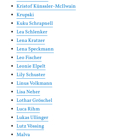
Kristof Künssler-McIlwain
Krupski
Kuku Schrapnell
Lea Schlenker
Lena Kratzer
Lena Speckmann
Leo Fischer
Leonie Elpelt
Lily Schuster
Linus Volkmann
Lisa Neher
Lothar Gröschel
Luca Rihm
Lukas Ullinger
Lutz Vössing
Malva