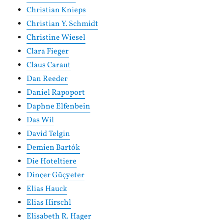
Christian Knieps
Christian Y. Schmidt
Christine Wiesel
Clara Fieger
Claus Caraut
Dan Reeder
Daniel Rapoport
Daphne Elfenbein
Das Wil
David Telgin
Demien Bartók
Die Hoteltiere
Dinçer Güçyeter
Elias Hauck
Elias Hirschl
Elisabeth R. Hager