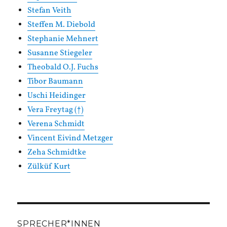
Stefan Veith
Steffen M. Diebold
Stephanie Mehnert
Susanne Stiegeler
Theobald O.J. Fuchs
Tibor Baumann
Uschi Heidinger
Vera Freytag (†)
Verena Schmidt
Vincent Eivind Metzger
Zeha Schmidtke
Zülküf Kurt
SPRECHER*INNEN