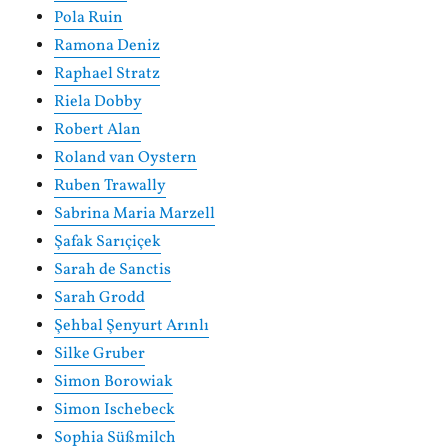
Pola Ruin
Ramona Deniz
Raphael Stratz
Riela Dobby
Robert Alan
Roland van Oystern
Ruben Trawally
Sabrina Maria Marzell
Şafak Sarıçiçek
Sarah de Sanctis
Sarah Grodd
Şehbal Şenyurt Arınlı
Silke Gruber
Simon Borowiak
Simon Ischebeck
Sophia Süßmilch