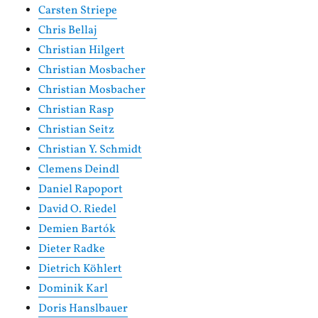
Carsten Striepe
Chris Bellaj
Christian Hilgert
Christian Mosbacher
Christian Mosbacher
Christian Rasp
Christian Seitz
Christian Y. Schmidt
Clemens Deindl
Daniel Rapoport
David O. Riedel
Demien Bartók
Dieter Radke
Dietrich Köhlert
Dominik Karl
Doris Hanslbauer