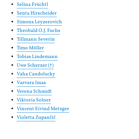
Selina Früchtl
Senta Hirscheider
Simona Leyzerovich
Theobald O.J. Fuchs
Tillmann Severin
Timo Möller
Tobias Lindemann
Uwe Scherzer (†)
Vaha Candolucky
Varvara Imas
Verena Schmidt
Viktoria Solner
Vincent Eivind Metzger
Violetta Zupančič