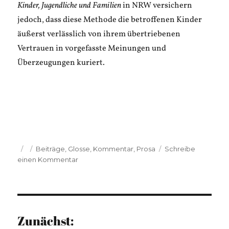
Kinder, Jugendliche und Familien
in NRW versichern
jedoch, dass diese Methode die betroffenen Kinder
äußerst verlässlich von ihrem übertriebenen
Vertrauen in vorgefasste Meinungen und
Überzeugungen kuriert.
Veröffentlicht
Kategorien
Beiträge
,
Glosse
,
Kommentar
,
Prosa
Schreibe
am
zu
einen Kommentar
Simon
Ischebeck:
Vom
Irrtum
und
Zunächst:
Gärten