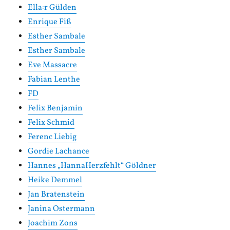
Ella:r Gülden
Enrique Fiß
Esther Sambale
Esther Sambale
Eve Massacre
Fabian Lenthe
FD
Felix Benjamin
Felix Schmid
Ferenc Liebig
Gordie Lachance
Hannes „HannaHerzfehlt“ Göldner
Heike Demmel
Jan Bratenstein
Janina Ostermann
Joachim Zons