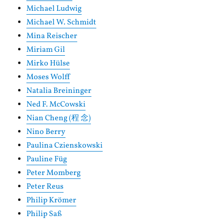
Michael Ludwig
Michael W. Schmidt
Mina Reischer
Miriam Gil
Mirko Hülse
Moses Wolff
Natalia Breininger
Ned F. McCowski
Nian Cheng (程 念)
Nino Berry
Paulina Czienskowski
Pauline Füg
Peter Momberg
Peter Reus
Philip Krömer
Philip Saß