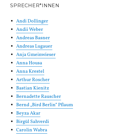
SPRECHER*INNEN
Andi Dollinger
Andii Weber
Andreas Basner
Andreas Lugauer
Anja Gmeinwieser
Anna Housa
Anna Krestel
Arthur Roscher
Bastian Kienitz
Bernadette Rauscher
Bernd „Bird Berlin“ Pflaum
Beyza Akar
Birgül Sahverdi
Carolin Wabra