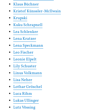
Klaus Büchner
Kristof Künssler-McIlwain
Krupski
Kuku Schrapnell
Lea Schlenker
Lena Kratzer
Lena Speckmann
Leo Fischer
Leonie Elpelt
Lily Schuster
Linus Volkmann
Lisa Neher
Lothar Gröschel
Luca Rihm
Lukas Ullinger
Lutz Vössing