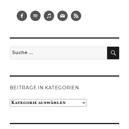
SUC
Suche
nach:
BEITRÄGE IN KATEGORIEN
Beiträge
in
Kategorien