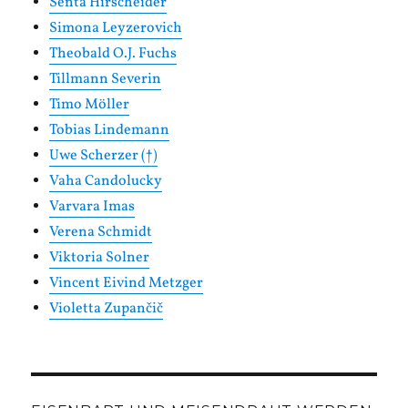
Senta Hirscheider
Simona Leyzerovich
Theobald O.J. Fuchs
Tillmann Severin
Timo Möller
Tobias Lindemann
Uwe Scherzer (†)
Vaha Candolucky
Varvara Imas
Verena Schmidt
Viktoria Solner
Vincent Eivind Metzger
Violetta Zupančič