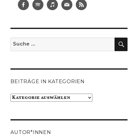
SUC
Suche
nach:
BEITRÄGE IN KATEGORIEN
Beiträge
in
Kategorien
AUTOR*INNEN