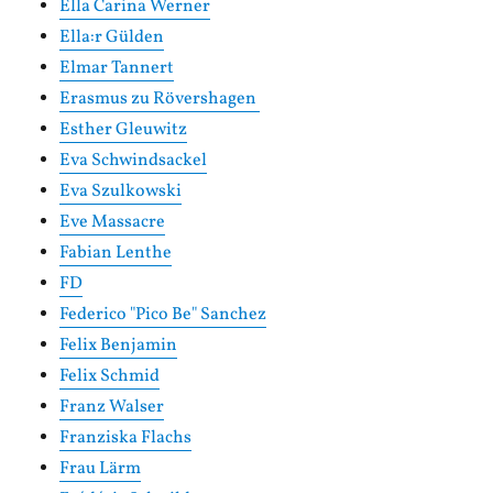
Ella Carina Werner
Ella:r Gülden
Elmar Tannert
Erasmus zu Rövershagen
Esther Gleuwitz
Eva Schwindsackel
Eva Szulkowski
Eve Massacre
Fabian Lenthe
FD
Federico "Pico Be" Sanchez
Felix Benjamin
Felix Schmid
Franz Walser
Franziska Flachs
Frau Lärm