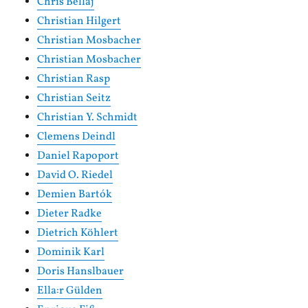
Chris Bellaj
Christian Hilgert
Christian Mosbacher
Christian Mosbacher
Christian Rasp
Christian Seitz
Christian Y. Schmidt
Clemens Deindl
Daniel Rapoport
David O. Riedel
Demien Bartók
Dieter Radke
Dietrich Köhlert
Dominik Karl
Doris Hanslbauer
Ella:r Gülden