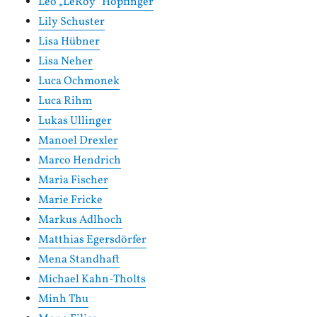
Leo „LeRoy“ Hopfinger
Lily Schuster
Lisa Hübner
Lisa Neher
Luca Ochmonek
Luca Rihm
Lukas Ullinger
Manoel Drexler
Marco Hendrich
Maria Fischer
Marie Fricke
Markus Adlhoch
Matthias Egersdörfer
Mena Standhaft
Michael Kahn-Tholts
Minh Thu