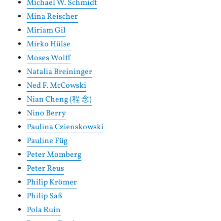
Michael W. Schmidt
Mina Reischer
Miriam Gil
Mirko Hülse
Moses Wolff
Natalia Breininger
Ned F. McCowski
Nian Cheng (程 念)
Nino Berry
Paulina Czienskowski
Pauline Füg
Peter Momberg
Peter Reus
Philip Krömer
Philip Saß
Pola Ruin