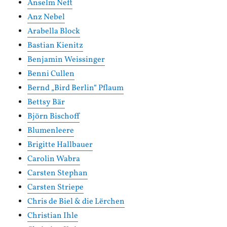
Anselm Neft
Anz Nebel
Arabella Block
Bastian Kienitz
Benjamin Weissinger
Benni Cullen
Bernd „Bird Berlin“ Pflaum
Bettsy Bär
Björn Bischoff
Blumenleere
Brigitte Hallbauer
Carolin Wabra
Carsten Stephan
Carsten Striepe
Chris de Biel & die Lërchen
Christian Ihle