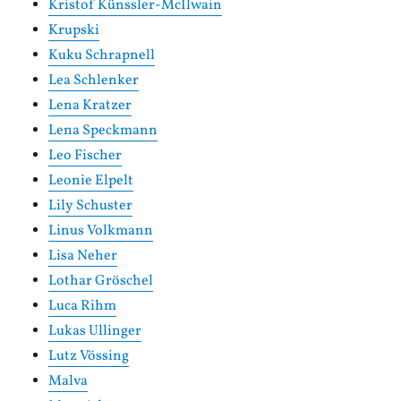
Kristof Künssler-McIlwain
Krupski
Kuku Schrapnell
Lea Schlenker
Lena Kratzer
Lena Speckmann
Leo Fischer
Leonie Elpelt
Lily Schuster
Linus Volkmann
Lisa Neher
Lothar Gröschel
Luca Rihm
Lukas Ullinger
Lutz Vössing
Malva