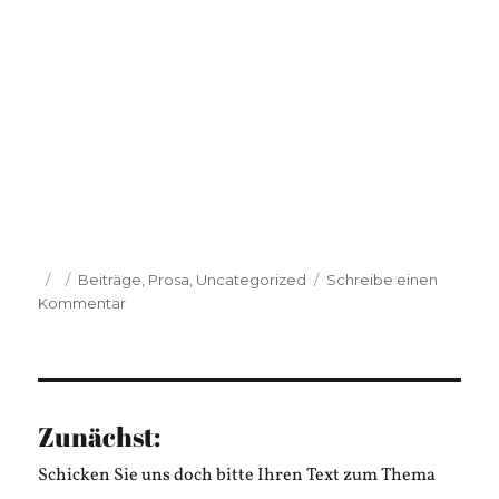
Veröffentlicht
Kategorien
Beiträge
,
Prosa
,
Uncategorized
Schreibe einen
am
zu
Kommentar
Harald
Kappel:
MischFischTisch
Zunächst:
Schicken Sie uns doch bitte Ihren Text zum Thema