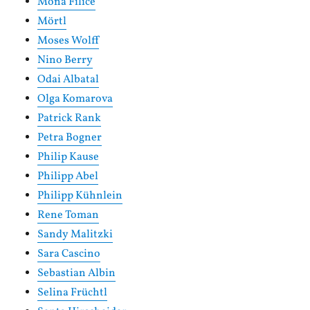
Mona Filice
Mörtl
Moses Wolff
Nino Berry
Odai Albatal
Olga Komarova
Patrick Rank
Petra Bogner
Philip Kause
Philipp Abel
Philipp Kühnlein
Rene Toman
Sandy Malitzki
Sara Cascino
Sebastian Albin
Selina Früchtl