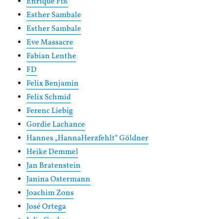
Enrique Fiß
Esther Sambale
Esther Sambale
Eve Massacre
Fabian Lenthe
FD
Felix Benjamin
Felix Schmid
Ferenc Liebig
Gordie Lachance
Hannes „HannaHerzfehlt“ Göldner
Heike Demmel
Jan Bratenstein
Janina Ostermann
Joachim Zons
José Ortega