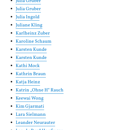
Julia Gruber
Julia Gruber
Julia Ingold
Juliane Kling
Karlheinz Zuber
Karoline Schaum
Karsten Kunde
Karsten Kunde
Kathi Mock
Kathrin Braun
Katja Heinz
Katrin „Ohne H“ Rauch
Keewai Wong
Kim Gjarmati
Lara Sielmann
Leander Neurauter