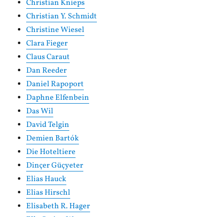
Christian Knieps
Christian Y. Schmidt
Christine Wiesel
Clara Fieger
Claus Caraut
Dan Reeder
Daniel Rapoport
Daphne Elfenbein
Das Wil
David Telgin
Demien Bartók
Die Hoteltiere
Dinçer Güçyeter
Elias Hauck
Elias Hirschl
Elisabeth R. Hager