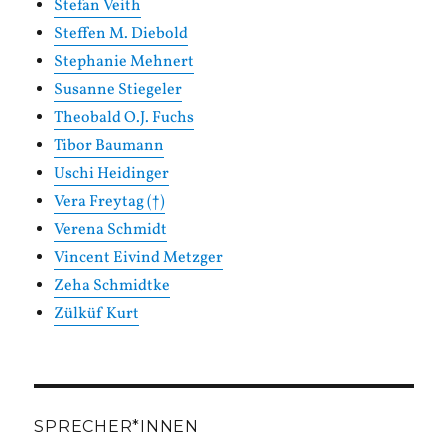
Stefan Veith
Steffen M. Diebold
Stephanie Mehnert
Susanne Stiegeler
Theobald O.J. Fuchs
Tibor Baumann
Uschi Heidinger
Vera Freytag (†)
Verena Schmidt
Vincent Eivind Metzger
Zeha Schmidtke
Zülküf Kurt
SPRECHER*INNEN