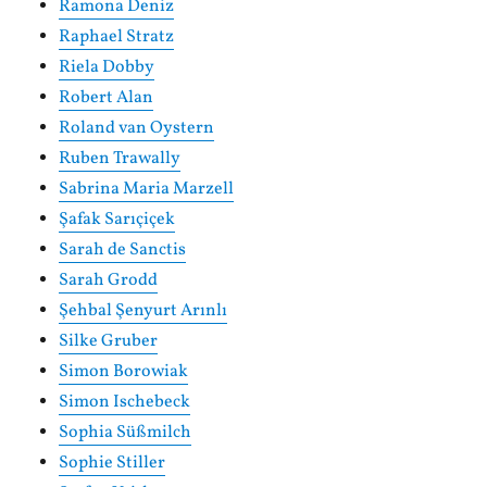
Ramona Deniz
Raphael Stratz
Riela Dobby
Robert Alan
Roland van Oystern
Ruben Trawally
Sabrina Maria Marzell
Şafak Sarıçiçek
Sarah de Sanctis
Sarah Grodd
Şehbal Şenyurt Arınlı
Silke Gruber
Simon Borowiak
Simon Ischebeck
Sophia Süßmilch
Sophie Stiller