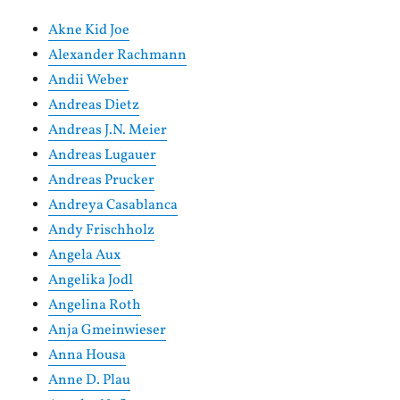
Akne Kid Joe
Alexander Rachmann
Andii Weber
Andreas Dietz
Andreas J.N. Meier
Andreas Lugauer
Andreas Prucker
Andreya Casablanca
Andy Frischholz
Angela Aux
Angelika Jodl
Angelina Roth
Anja Gmeinwieser
Anna Housa
Anne D. Plau