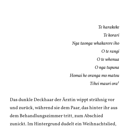
Te harakeke
Te korari
Nga taonga whakarere iho
O te rangi
O te whenua
O nga tupuna
Homai he oranga mo matou
1
Tihei mauri ora
Das dunkle Deckhaar der Ärztin wippt strähnig vor
und zurück, während sie dem Paar, das hinter ihr aus
dem Behandlungszimmer tritt, zum Abschied
zunickt. Im Hintergrund dudelt ein Weihnachtslied,