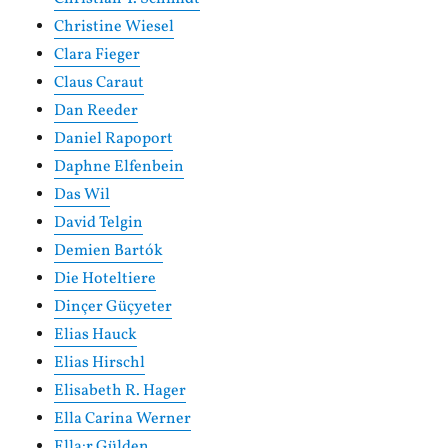
Christine Wiesel
Clara Fieger
Claus Caraut
Dan Reeder
Daniel Rapoport
Daphne Elfenbein
Das Wil
David Telgin
Demien Bartók
Die Hoteltiere
Dinçer Güçyeter
Elias Hauck
Elias Hirschl
Elisabeth R. Hager
Ella Carina Werner
Ella:r Gülden