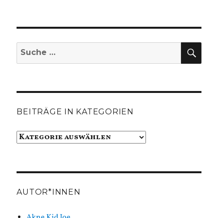
SUC
Suche
nach:
BEITRÄGE IN KATEGORIEN
Beiträge
in
Kategorien
AUTOR*INNEN
Akne Kid Joe