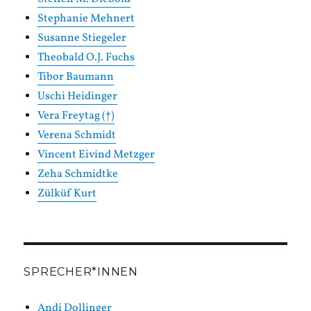
Stephanie Mehnert
Susanne Stiegeler
Theobald O.J. Fuchs
Tibor Baumann
Uschi Heidinger
Vera Freytag (†)
Verena Schmidt
Vincent Eivind Metzger
Zeha Schmidtke
Zülküf Kurt
SPRECHER*INNEN
Andi Dollinger