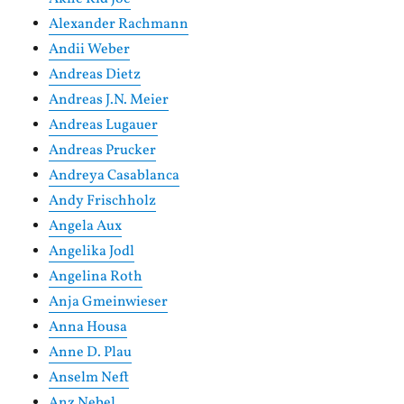
Alexander Rachmann
Andii Weber
Andreas Dietz
Andreas J.N. Meier
Andreas Lugauer
Andreas Prucker
Andreya Casablanca
Andy Frischholz
Angela Aux
Angelika Jodl
Angelina Roth
Anja Gmeinwieser
Anna Housa
Anne D. Plau
Anselm Neft
Anz Nebel