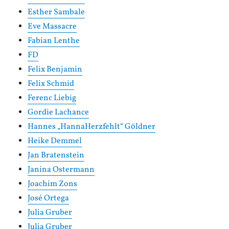
Esther Sambale
Eve Massacre
Fabian Lenthe
FD
Felix Benjamin
Felix Schmid
Ferenc Liebig
Gordie Lachance
Hannes „HannaHerzfehlt“ Göldner
Heike Demmel
Jan Bratenstein
Janina Ostermann
Joachim Zons
José Ortega
Julia Gruber
Julia Gruber