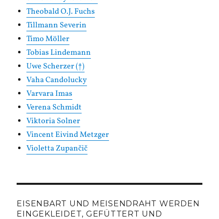
Theobald O.J. Fuchs
Tillmann Severin
Timo Möller
Tobias Lindemann
Uwe Scherzer (†)
Vaha Candolucky
Varvara Imas
Verena Schmidt
Viktoria Solner
Vincent Eivind Metzger
Violetta Zupančič
EISENBART UND MEISENDRAHT WERDEN
EINGEKLEIDET, GEFÜTTERT UND