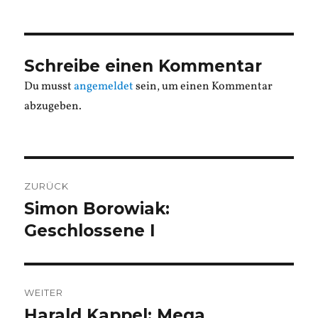
Schreibe einen Kommentar
Du musst
angemeldet
sein, um einen Kommentar
abzugeben.
Beitragsnavigation
ZURÜCK
Simon Borowiak:
Vorheriger
Beitrag:
Geschlossene I
WEITER
Harald Kappel: Mega
Nächster