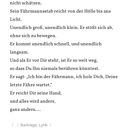
nicht schätzen.
Sein Fährmannsstab reicht von der Hölle bis ans
Licht.
Unendlich groß, unendlich klein. Er stößt sich ab,
ohne sich zu bewegen.
Er kommt unendlich schnell, und unendlich
langsam.
Und als Er vor Dir steht, ist Er so weit weg,
so dass Du Ihn niemals berühren könntest.
Er sagt: „Ich bin der Fährmann, ich hole Dich, Deine
letzte Fähre wartet.“
Er reicht Dir seine Hand,
und alles wird anders,
ganz anders….
Veröffentlicht
Kategorien
Beiträge
,
Lyrik
am