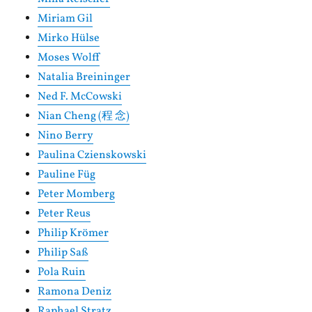
Miriam Gil
Mirko Hülse
Moses Wolff
Natalia Breininger
Ned F. McCowski
Nian Cheng (程 念)
Nino Berry
Paulina Czienskowski
Pauline Füg
Peter Momberg
Peter Reus
Philip Krömer
Philip Saß
Pola Ruin
Ramona Deniz
Raphael Stratz