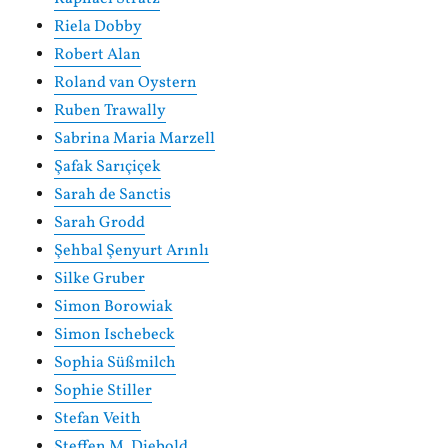
Riela Dobby
Robert Alan
Roland van Oystern
Ruben Trawally
Sabrina Maria Marzell
Şafak Sarıçiçek
Sarah de Sanctis
Sarah Grodd
Şehbal Şenyurt Arınlı
Silke Gruber
Simon Borowiak
Simon Ischebeck
Sophia Süßmilch
Sophie Stiller
Stefan Veith
Steffen M. Diebold