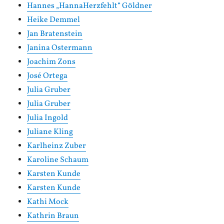
Hannes „HannaHerzfehlt“ Göldner
Heike Demmel
Jan Bratenstein
Janina Ostermann
Joachim Zons
José Ortega
Julia Gruber
Julia Gruber
Julia Ingold
Juliane Kling
Karlheinz Zuber
Karoline Schaum
Karsten Kunde
Karsten Kunde
Kathi Mock
Kathrin Braun