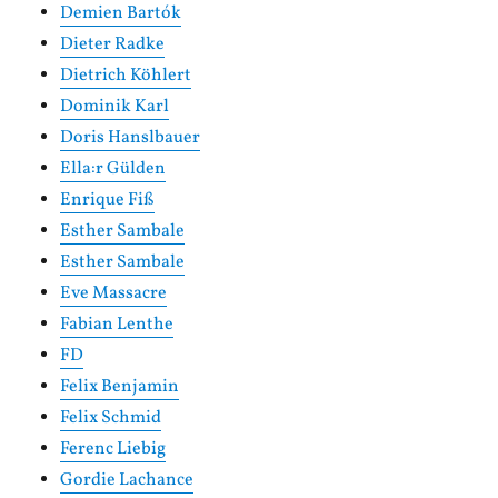
Demien Bartók
Dieter Radke
Dietrich Köhlert
Dominik Karl
Doris Hanslbauer
Ella:r Gülden
Enrique Fiß
Esther Sambale
Esther Sambale
Eve Massacre
Fabian Lenthe
FD
Felix Benjamin
Felix Schmid
Ferenc Liebig
Gordie Lachance