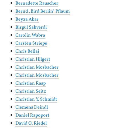
Bernadette Rauscher
Bernd „Bird Berlin“ Pflaum
Beyza Akar
Birgül Sahverdi
Carolin Wabra
Carsten Striepe
Chris Bellaj
Christian Hilgert
Christian Mosbacher
Christian Mosbacher
Christian Rasp
Christian Seitz
Christian Y. Schmidt
Clemens Deindl
Daniel Rapoport
David O. Riedel