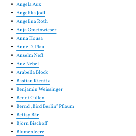
Angela Aux
Angelika Jodl
Angelina Roth
Anja Gmeinwieser
Anna Housa
Anne D. Plau
Anselm Neft
Anz Nebel
Arabella Block
Bastian Kienitz
Benjamin Weissinger
Benni Cullen
Bernd „Bird Berlin“ Pflaum
Bettsy Bär
Björn Bischoff
Blumenleere