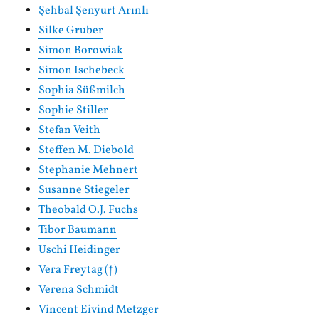
Şehbal Şenyurt Arınlı
Silke Gruber
Simon Borowiak
Simon Ischebeck
Sophia Süßmilch
Sophie Stiller
Stefan Veith
Steffen M. Diebold
Stephanie Mehnert
Susanne Stiegeler
Theobald O.J. Fuchs
Tibor Baumann
Uschi Heidinger
Vera Freytag (†)
Verena Schmidt
Vincent Eivind Metzger