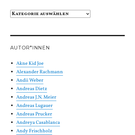
Beiträge
in
Kategorien
AUTOR*INNEN
Akne Kid Joe
Alexander Rachmann
Andii Weber
Andreas Dietz
Andreas J.N. Meier
Andreas Lugauer
Andreas Prucker
Andreya Casablanca
Andy Frischholz