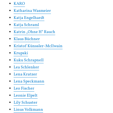
KARO
Katharina Wasmeier
Katja Engelhardt
Katja Schraml
Katrin „Ohne H“ Rauch
Klaus Büchner
Kristof Künssler-McIlwain
Krupski
Kuku Schrapnell
Lea Schlenker
Lena Kratzer
Lena Speckmann
Leo Fischer
Leonie Elpelt
Lily Schuster
Linus Volkmann