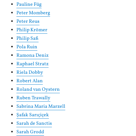
Pauline Füg
Peter Momberg
Peter Reus
Philip Krömer
Philip Saß
Pola Ruin
Ramona Deniz
Raphael Stratz
Riela Dobby
Robert Alan
Roland van Oystern
Ruben Trawally
Sabrina Maria Marzell
Şafak Sarıçiçek
Sarah de Sanctis
Sarah Grodd