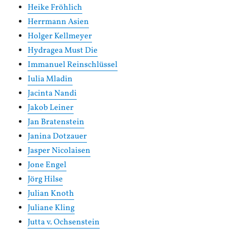
Heike Fröhlich
Herrmann Asien
Holger Kellmeyer
Hydragea Must Die
Immanuel Reinschlüssel
Iulia Mladin
Jacinta Nandi
Jakob Leiner
Jan Bratenstein
Janina Dotzauer
Jasper Nicolaisen
Jone Engel
Jörg Hilse
Julian Knoth
Juliane Kling
Jutta v. Ochsenstein