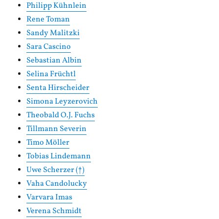
Philipp Kühnlein
Rene Toman
Sandy Malitzki
Sara Cascino
Sebastian Albin
Selina Früchtl
Senta Hirscheider
Simona Leyzerovich
Theobald O.J. Fuchs
Tillmann Severin
Timo Möller
Tobias Lindemann
Uwe Scherzer (†)
Vaha Candolucky
Varvara Imas
Verena Schmidt