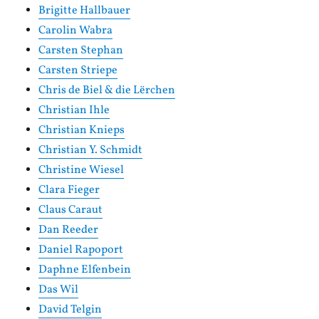
Brigitte Hallbauer
Carolin Wabra
Carsten Stephan
Carsten Striepe
Chris de Biel & die Lërchen
Christian Ihle
Christian Knieps
Christian Y. Schmidt
Christine Wiesel
Clara Fieger
Claus Caraut
Dan Reeder
Daniel Rapoport
Daphne Elfenbein
Das Wil
David Telgin