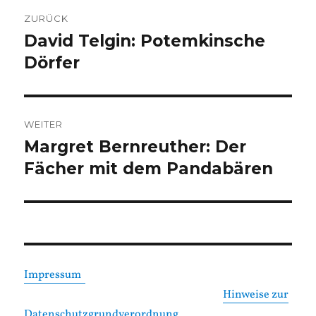
Beitragsnavigation
ZURÜCK
David Telgin: Potemkinsche
Vorheriger
Beitrag:
Dörfer
WEITER
Margret Bernreuther: Der
Nächster
Beitrag:
Fächer mit dem Pandabären
Impressum
Hinweise zur
Datenschutzgrundverordnung