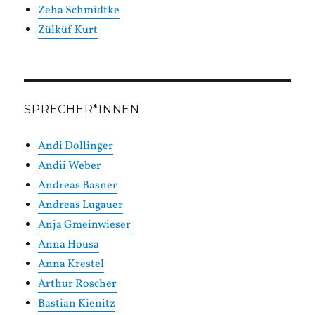
Zeha Schmidtke
Zülküf Kurt
SPRECHER*INNEN
Andi Dollinger
Andii Weber
Andreas Basner
Andreas Lugauer
Anja Gmeinwieser
Anna Housa
Anna Krestel
Arthur Roscher
Bastian Kienitz