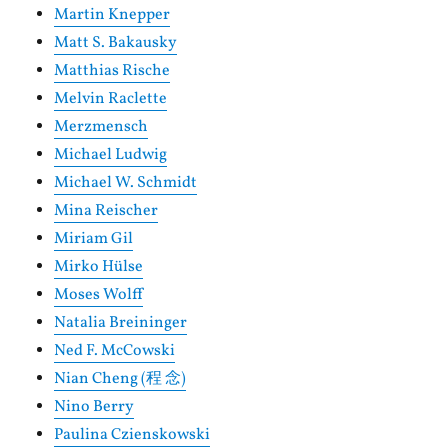
Martin Knepper
Matt S. Bakausky
Matthias Rische
Melvin Raclette
Merzmensch
Michael Ludwig
Michael W. Schmidt
Mina Reischer
Miriam Gil
Mirko Hülse
Moses Wolff
Natalia Breininger
Ned F. McCowski
Nian Cheng (程 念)
Nino Berry
Paulina Czienskowski