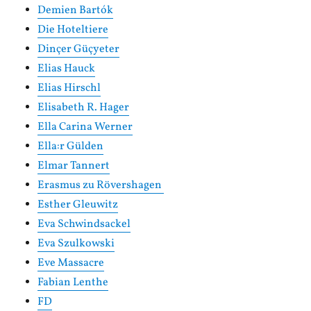
Demien Bartók
Die Hoteltiere
Dinçer Güçyeter
Elias Hauck
Elias Hirschl
Elisabeth R. Hager
Ella Carina Werner
Ella:r Gülden
Elmar Tannert
Erasmus zu Rövershagen
Esther Gleuwitz
Eva Schwindsackel
Eva Szulkowski
Eve Massacre
Fabian Lenthe
FD