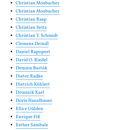
Christian Mosbacher
Christian Mosbacher
Christian Rasp
Christian Seitz
Christian Y. Schmidt
Clemens Deindl
Daniel Rapoport
David O. Riedel
Demien Bartók
Dieter Radke
Dietrich Köhlert
Dominik Karl
Doris Hanslbauer
Ella:r Gülden
Enrique Fiß
Esther Sambale