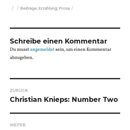
Veröffentlicht
Kategorien
Beiträge
,
Erzählung
,
Prosa
am
Schreibe einen Kommentar
Du musst
angemeldet
sein, um einen Kommentar
abzugeben.
Beitragsnavigation
ZURÜCK
Christian Knieps: Number Two
Vorheriger
Beitrag:
WEITER