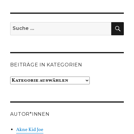
SUC
Suche
nach:
BEITRÄGE IN KATEGORIEN
Beiträge
in
Kategorien
AUTOR*INNEN
Akne Kid Joe