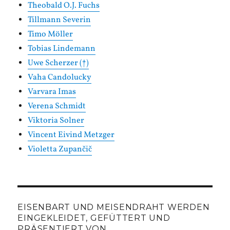
Theobald O.J. Fuchs
Tillmann Severin
Timo Möller
Tobias Lindemann
Uwe Scherzer (†)
Vaha Candolucky
Varvara Imas
Verena Schmidt
Viktoria Solner
Vincent Eivind Metzger
Violetta Zupančič
EISENBART UND MEISENDRAHT WERDEN
EINGEKLEIDET, GEFÜTTERT UND
PRÄSENTIERT VON