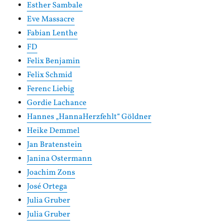
Esther Sambale
Eve Massacre
Fabian Lenthe
FD
Felix Benjamin
Felix Schmid
Ferenc Liebig
Gordie Lachance
Hannes „HannaHerzfehlt“ Göldner
Heike Demmel
Jan Bratenstein
Janina Ostermann
Joachim Zons
José Ortega
Julia Gruber
Julia Gruber