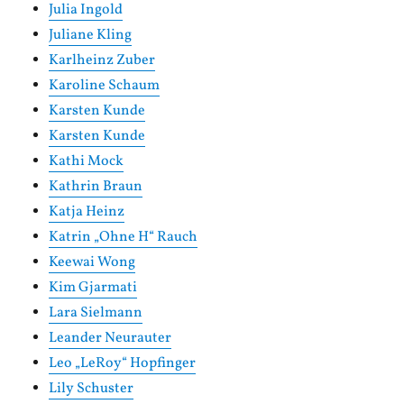
Julia Ingold
Juliane Kling
Karlheinz Zuber
Karoline Schaum
Karsten Kunde
Karsten Kunde
Kathi Mock
Kathrin Braun
Katja Heinz
Katrin „Ohne H“ Rauch
Keewai Wong
Kim Gjarmati
Lara Sielmann
Leander Neurauter
Leo „LeRoy“ Hopfinger
Lily Schuster