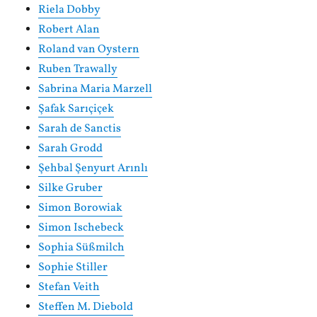
Riela Dobby
Robert Alan
Roland van Oystern
Ruben Trawally
Sabrina Maria Marzell
Şafak Sarıçiçek
Sarah de Sanctis
Sarah Grodd
Şehbal Şenyurt Arınlı
Silke Gruber
Simon Borowiak
Simon Ischebeck
Sophia Süßmilch
Sophie Stiller
Stefan Veith
Steffen M. Diebold