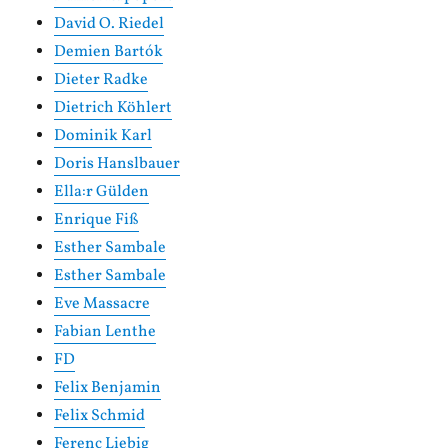
David O. Riedel
Demien Bartók
Dieter Radke
Dietrich Köhlert
Dominik Karl
Doris Hanslbauer
Ella:r Gülden
Enrique Fiß
Esther Sambale
Esther Sambale
Eve Massacre
Fabian Lenthe
FD
Felix Benjamin
Felix Schmid
Ferenc Liebig