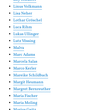
Linus Volkmann
Lisa Neher
Lothar Gröschel
Luca Rihm
Lukas Ullinger
Lutz Vössing
Malva
Marc Adams
Marcela Salas
Marco Kerler
Mareike Schildbach
Margit Heumann
Margret Bernreuther
Maria Fischer
Maria Moling
Marius Geitz