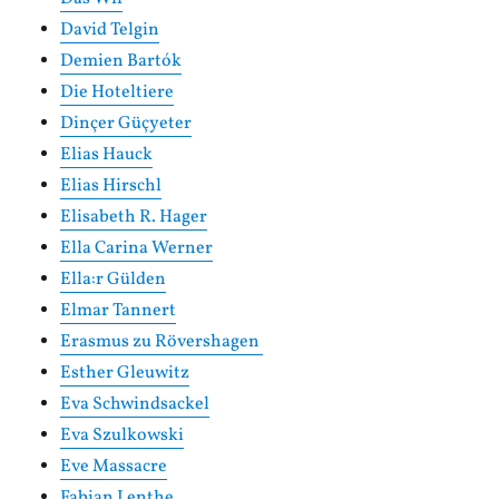
David Telgin
Demien Bartók
Die Hoteltiere
Dinçer Güçyeter
Elias Hauck
Elias Hirschl
Elisabeth R. Hager
Ella Carina Werner
Ella:r Gülden
Elmar Tannert
Erasmus zu Rövershagen
Esther Gleuwitz
Eva Schwindsackel
Eva Szulkowski
Eve Massacre
Fabian Lenthe