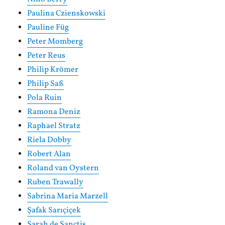
Paulina Czienskowski
Pauline Füg
Peter Momberg
Peter Reus
Philip Krömer
Philip Saß
Pola Ruin
Ramona Deniz
Raphael Stratz
Riela Dobby
Robert Alan
Roland van Oystern
Ruben Trawally
Sabrina Maria Marzell
Şafak Sarıçiçek
Sarah de Sanctis