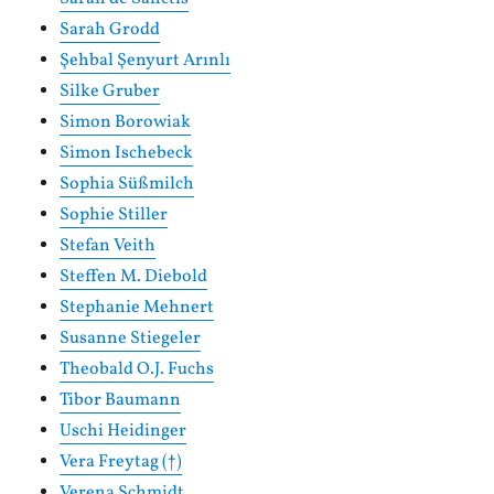
Sarah Grodd
Şehbal Şenyurt Arınlı
Silke Gruber
Simon Borowiak
Simon Ischebeck
Sophia Süßmilch
Sophie Stiller
Stefan Veith
Steffen M. Diebold
Stephanie Mehnert
Susanne Stiegeler
Theobald O.J. Fuchs
Tibor Baumann
Uschi Heidinger
Vera Freytag (†)
Verena Schmidt