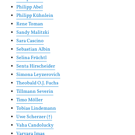
Philipp Abel
Philipp Kühnlein
Rene Toman
Sandy Malitzki
Sara Cascino
Sebastian Albin
Selina Früchtl
Senta Hirscheider
Simona Leyzerovich
Theobald O.J. Fuchs
Tillmann Severin
Timo Möller
Tobias Lindemann
Uwe Scherzer (†)
Vaha Candolucky
Varvara Imas