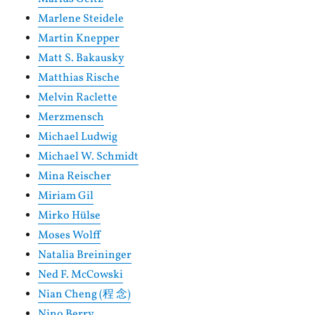
Marlene Steidele
Martin Knepper
Matt S. Bakausky
Matthias Rische
Melvin Raclette
Merzmensch
Michael Ludwig
Michael W. Schmidt
Mina Reischer
Miriam Gil
Mirko Hülse
Moses Wolff
Natalia Breininger
Ned F. McCowski
Nian Cheng (程 念)
Nino Berry