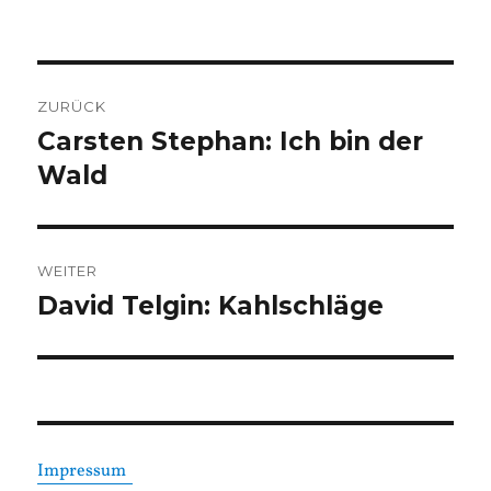
am
Beitragsnavigation
ZURÜCK
Carsten Stephan: Ich bin der
Vorheriger
Beitrag:
Wald
WEITER
David Telgin: Kahlschläge
Nächster
Beitrag:
Impressum