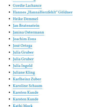
Gordie Lachance
Hannes „HannaHerzfehlt“ Göldner
Heike Demmel
Jan Bratenstein
Janina Ostermann
Joachim Zons
José Ortega
Julia Gruber
Julia Gruber
Julia Ingold
Juliane Kling
Karlheinz Zuber
Karoline Schaum
Karsten Kunde
Karsten Kunde
Kathi Mock