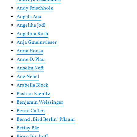
Andy Frischholz
Angela Aux
Angelika Jodl
Angelina Roth
Anja Gmeinwieser
Anna Housa
Anne D. Plau
Anselm Neft
Anz Nebel
Arabella Block
Bastian Kienitz
Benjamin Weissinger
Benni Cullen
Bernd „Bird Berlin“ Pflaum
Bettsy Bär
Björn Bischoff