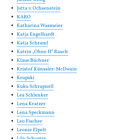
Jutta v. Ochsenstein
KARO
Katharina Wasmeier
Katja Engelhardt
Katja Schraml
Katrin „Ohne H“ Rauch
Klaus Büchner
Kristof Künssler-McIlwain
Krupski
Kuku Schrapnell
Lea Schlenker
Lena Kratzer
Lena Speckmann
Leo Fischer
Leonie Elpelt
Lily Schuster