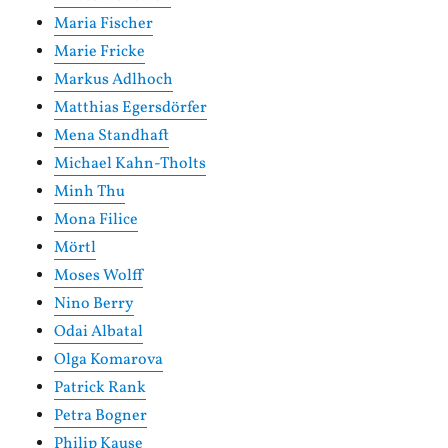
Maria Fischer
Marie Fricke
Markus Adlhoch
Matthias Egersdörfer
Mena Standhaft
Michael Kahn-Tholts
Minh Thu
Mona Filice
Mörtl
Moses Wolff
Nino Berry
Odai Albatal
Olga Komarova
Patrick Rank
Petra Bogner
Philip Kause