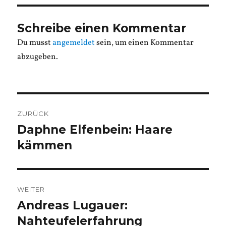
Schreibe einen Kommentar
Du musst
angemeldet
sein, um einen Kommentar
abzugeben.
Beitragsnavigation
ZURÜCK
Daphne Elfenbein: Haare
Vorheriger
Beitrag:
kämmen
WEITER
Andreas Lugauer:
Nächster
Beitrag:
Nahteufelerfahrung