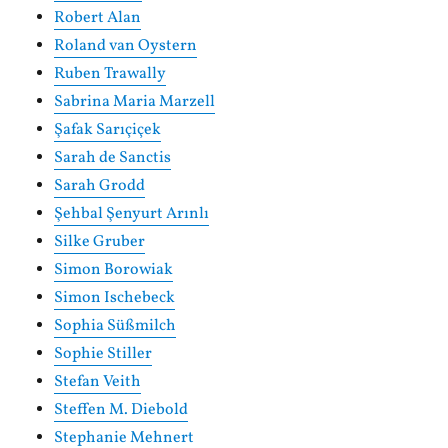
Robert Alan
Roland van Oystern
Ruben Trawally
Sabrina Maria Marzell
Şafak Sarıçiçek
Sarah de Sanctis
Sarah Grodd
Şehbal Şenyurt Arınlı
Silke Gruber
Simon Borowiak
Simon Ischebeck
Sophia Süßmilch
Sophie Stiller
Stefan Veith
Steffen M. Diebold
Stephanie Mehnert