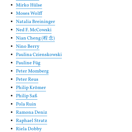
Mirko Hülse
Moses Wolff
Natalia Breininger
Ned F. McCowski
Nian Cheng (程 念)
Nino Berry
Paulina Czienskowski
Pauline Füg
Peter Momberg
Peter Reus
Philip Krömer
Philip Saß
Pola Ruin
Ramona Deniz
Raphael Stratz
Riela Dobby