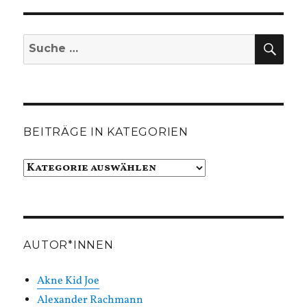
SUC
Suche
nach:
BEITRÄGE IN KATEGORIEN
Beiträge
in
Kategorien
AUTOR*INNEN
Akne Kid Joe
Alexander Rachmann