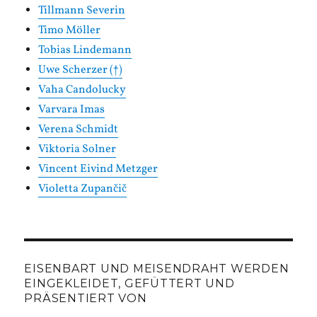
Tillmann Severin
Timo Möller
Tobias Lindemann
Uwe Scherzer (†)
Vaha Candolucky
Varvara Imas
Verena Schmidt
Viktoria Solner
Vincent Eivind Metzger
Violetta Zupančič
EISENBART UND MEISENDRAHT WERDEN
EINGEKLEIDET, GEFÜTTERT UND
PRÄSENTIERT VON