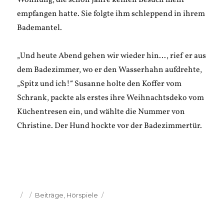
Wohnung, die schon Jahre keinen Besuch mehr
empfangen hatte. Sie folgte ihm schleppend in ihrem
Bademantel.
„Und heute Abend gehen wir wieder hin…, rief er aus
dem Badezimmer, wo er den Wasserhahn aufdrehte,
„Spitz und ich!“ Susanne holte den Koffer vom
Schrank, packte als erstes ihre Weihnachtsdeko vom
Küchentresen ein, und wählte die Nummer von
Christine. Der Hund hockte vor der Badezimmertür.
Veröffentlicht
Kategorien
Beiträge
,
Hörspiele
am