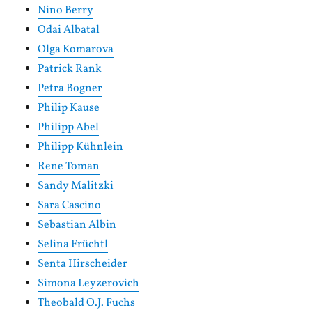
Nino Berry
Odai Albatal
Olga Komarova
Patrick Rank
Petra Bogner
Philip Kause
Philipp Abel
Philipp Kühnlein
Rene Toman
Sandy Malitzki
Sara Cascino
Sebastian Albin
Selina Früchtl
Senta Hirscheider
Simona Leyzerovich
Theobald O.J. Fuchs