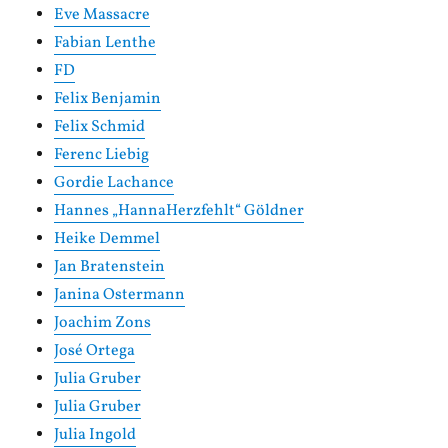
Eve Massacre
Fabian Lenthe
FD
Felix Benjamin
Felix Schmid
Ferenc Liebig
Gordie Lachance
Hannes „HannaHerzfehlt“ Göldner
Heike Demmel
Jan Bratenstein
Janina Ostermann
Joachim Zons
José Ortega
Julia Gruber
Julia Gruber
Julia Ingold