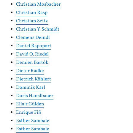
Christian Mosbacher
Christian Rasp
Christian Seitz
Christian Y. Schmidt
Clemens Deindl
Daniel Rapoport
David O. Riedel
Demien Bartók
Dieter Radke
Dietrich Köhlert
Dominik Karl
Doris Hanslbauer
Ella:r Gülden
Enrique Fiß
Esther Sambale
Esther Sambale