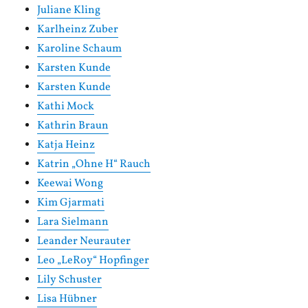
Juliane Kling
Karlheinz Zuber
Karoline Schaum
Karsten Kunde
Karsten Kunde
Kathi Mock
Kathrin Braun
Katja Heinz
Katrin „Ohne H“ Rauch
Keewai Wong
Kim Gjarmati
Lara Sielmann
Leander Neurauter
Leo „LeRoy“ Hopfinger
Lily Schuster
Lisa Hübner