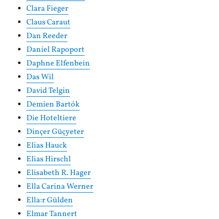
Clara Fieger
Claus Caraut
Dan Reeder
Daniel Rapoport
Daphne Elfenbein
Das Wil
David Telgin
Demien Bartók
Die Hoteltiere
Dinçer Güçyeter
Elias Hauck
Elias Hirschl
Elisabeth R. Hager
Ella Carina Werner
Ella:r Gülden
Elmar Tannert