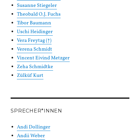
Susanne Stiegeler
Theobald O.J. Fuchs
Tibor Baumann
Uschi Heidinger
Vera Freytag (†)
Verena Schmidt
Vincent Eivind Metzger
Zeha Schmidtke
Zülküf Kurt
SPRECHER*INNEN
Andi Dollinger
Andii Weber