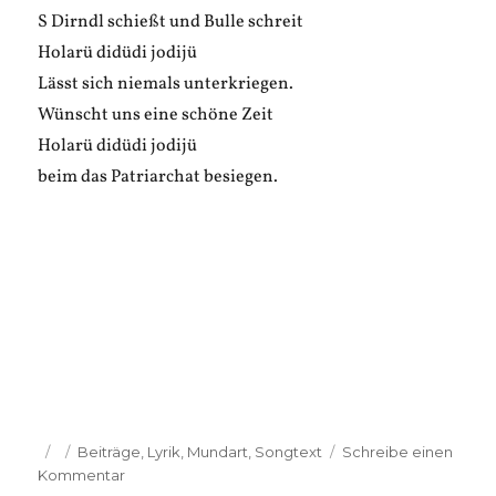
S Dirndl schießt und Bulle schreit
Holarü didüdi jodijü
Lässt sich niemals unterkriegen.
Wünscht uns eine schöne Zeit
Holarü didüdi jodijü
beim das Patriarchat besiegen.
Veröffentlicht
Kategorien
Beiträge
,
Lyrik
,
Mundart
,
Songtext
Schreibe einen
am
zu
Kommentar