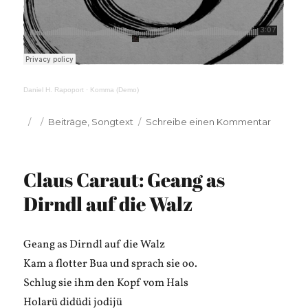
Daniel H. Rapoport
·
Komma (Demo)
Veröffentlicht
Kategorien
zu
Beiträge
,
Songtext
Schreibe einen Kommentar
am
LERM
mit
E:
Claus Caraut: Geang as
Komma
Dirndl auf die Walz
Geang as Dirndl auf die Walz
Kam a flotter Bua und sprach sie oo.
Schlug sie ihm den Kopf vom Hals
Holarü didüdi jodijü