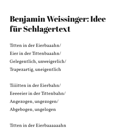
Claus
Caraut:
Geang
Benjamin Weissinger: Idee
as
Dirndl
für Schlagertext
auf
die
Walz
Titten in der Eierbaaahn/
Eier in der Tittenbaaahn/
Gelegentlich, unweigerlich/
Trapezartig, uneigentlich
Tiiiitten in der Eierbahn/
Eeeeeier in der Tittenbahn/
Angezogen, ungezogen/
Abgebogen, ungelogen
Titten in der Eierbaaaaaahn