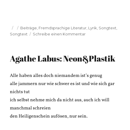
Veröffentlicht
Kategorien
Beiträge
,
Fremdsprachige Literatur
,
Lyrik
,
Songtext
,
am
zu
Songtext
Schreibe einen Kommentar
Dan
Reeder:
Nobody
Agathe Labus: Neon&Plastik
Wants
to
Be
Alle haben alles doch niemandem ist’s genug
You
alle jammern nur wie schwer es ist und wie sich gar
nichts tut
ich selbst nehme mich da nicht aus, auch ich will
manchmal schreien
den Heiligenschein aufösen, nur sein.