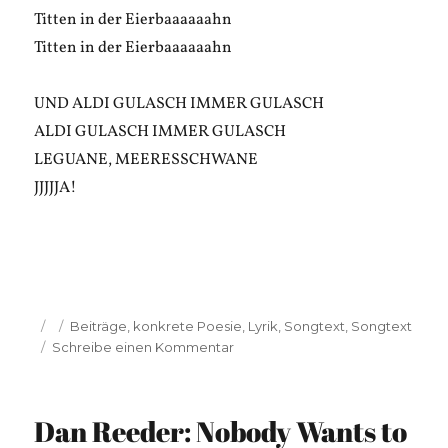
Titten in der Eierbaaaaaahn
Titten in der Eierbaaaaaahn
UND ALDI GULASCH IMMER GULASCH
ALDI GULASCH IMMER GULASCH
LEGUANE, MEERESSCHWANE
JJJJJA!
Veröffentlicht
Kategorien
Beiträge
,
konkrete Poesie
,
Lyrik
,
Songtext
,
Songtext
am
zu
Schreibe einen Kommentar
Benjamin
Weissinger:
Idee
Dan Reeder: Nobody Wants to
für