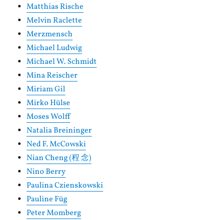
Matthias Rische
Melvin Raclette
Merzmensch
Michael Ludwig
Michael W. Schmidt
Mina Reischer
Miriam Gil
Mirko Hülse
Moses Wolff
Natalia Breininger
Ned F. McCowski
Nian Cheng (程 念)
Nino Berry
Paulina Czienskowski
Pauline Füg
Peter Momberg