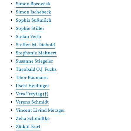
Simon Borowiak
Simon Ischebeck
Sophia Süßmilch
Sophie Stiller
Stefan Veith
Steffen M. Diebold
Stephanie Mehnert
Susanne Stiegeler
Theobald O.J. Fuchs
Tibor Baumann
Uschi Heidinger
Vera Freytag (†)
Verena Schmidt
Vincent Eivind Metzger
Zeha Schmidtke
Zülküf Kurt