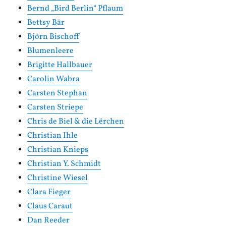
Bernd „Bird Berlin“ Pflaum
Bettsy Bär
Björn Bischoff
Blumenleere
Brigitte Hallbauer
Carolin Wabra
Carsten Stephan
Carsten Striepe
Chris de Biel & die Lërchen
Christian Ihle
Christian Knieps
Christian Y. Schmidt
Christine Wiesel
Clara Fieger
Claus Caraut
Dan Reeder