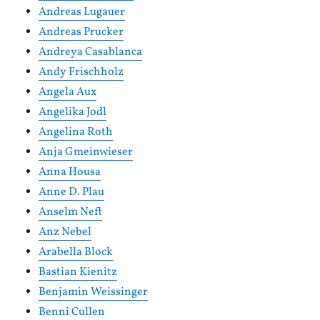
Andreas Lugauer
Andreas Prucker
Andreya Casablanca
Andy Frischholz
Angela Aux
Angelika Jodl
Angelina Roth
Anja Gmeinwieser
Anna Housa
Anne D. Plau
Anselm Neft
Anz Nebel
Arabella Block
Bastian Kienitz
Benjamin Weissinger
Benni Cullen