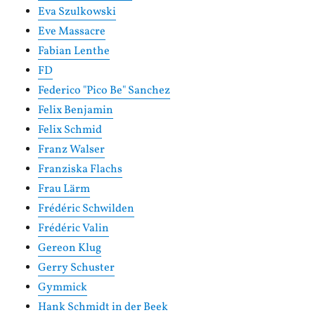
Eva Szulkowski
Eve Massacre
Fabian Lenthe
FD
Federico "Pico Be" Sanchez
Felix Benjamin
Felix Schmid
Franz Walser
Franziska Flachs
Frau Lärm
Frédéric Schwilden
Frédéric Valin
Gereon Klug
Gerry Schuster
Gymmick
Hank Schmidt in der Beek