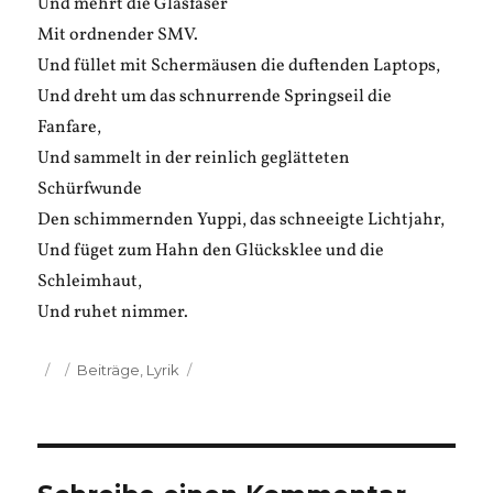
Und mehrt die Glasfaser
Mit ordnender SMV.
Und füllet mit Schermäusen die duftenden Laptops,
Und dreht um das schnurrende Springseil die
Fanfare,
Und sammelt in der reinlich geglätteten
Schürfwunde
Den schimmernden Yuppi, das schneeigte Lichtjahr,
Und füget zum Hahn den Glücksklee und die
Schleimhaut,
Und ruhet nimmer.
Veröffentlicht
Kategorien
Beiträge
,
Lyrik
am