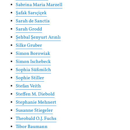
Sabrina Maria Marzell
Şafak Sarıçiçek
Sarah de Sanctis
Sarah Grodd
Şehbal Şenyurt Arınlı
Silke Gruber
Simon Borowiak
Simon Ischebeck
Sophia Süßmilch
Sophie Stiller
Stefan Veith
Steffen M. Diebold
Stephanie Mehnert
Susanne Stiegeler
Theobald O.J. Fuchs
Tibor Baumann