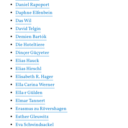
Daniel Rapoport
Daphne Elfenbein
Das Wil
David Telgin
Demien Bartók
Die Hoteltiere
Dinçer Güçyeter
Elias Hauck
Elias Hirschl
Elisabeth R. Hager
Ella Carina Werner
Ella:r Gülden
Elmar Tannert
Erasmus zu Rövershagen
Esther Gleuwitz
Eva Schwindsackel