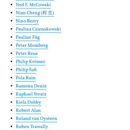
Ned F. McCowski
Nian Cheng (程 念)
Nino Berry
Paulina Czienskowski
Pauline Füg
Peter Momberg
Peter Reus
Philip Krömer
Philip Saß
Pola Ruin
Ramona Deniz
Raphael Stratz
Riela Dobby
Robert Alan
Roland van Oystern
Ruben Trawally