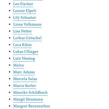
Leo Fischer
Leonie Elpelt
Lily Schuster
Linus Volkmann
Lisa Neher
Lothar Gröschel
Luca Rihm
Lukas Ullinger
Lutz Vössing
Malva
Marc Adams
Marcela Salas
Marco Kerler
Mareike Schildbach
Margit Heumann
Margret Bernreuther