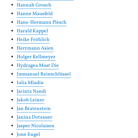
Hannah Grosch
Hanne Mausfeld
Hans-Hermann Plesch
Harald Kappel
Heike Fröhlich
Herrmann Asien
Holger Kellmeyer
Hydragea Must Die
Immanuel Reinschlüssel
Iulia Mladin
Jacinta Nandi
Jakob Leiner
Jan Bratenstein
Janina Dotzauer
Jasper Nicolaisen
Jone Engel