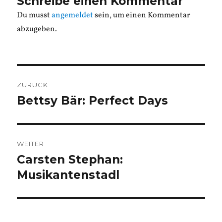
Schreibe einen Kommentar
Du musst
angemeldet
sein, um einen Kommentar
abzugeben.
Beitragsnavigation
ZURÜCK
Bettsy Bär: Perfect Days
Vorheriger
Beitrag:
WEITER
Carsten Stephan:
Nächster
Beitrag:
Musikantenstadl