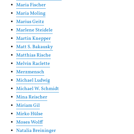
Maria Fischer
Maria Moling
Marius Geitz
Marlene Steidele
Martin Knepper
Matt S. Bakausky
Matthias Rische
Melvin Raclette
Merzmensch
Michael Ludwig
Michael W. Schmidt
Mina Reischer
Miriam Gil
Mirko Hülse
Moses Wolff
Natalia Breininger