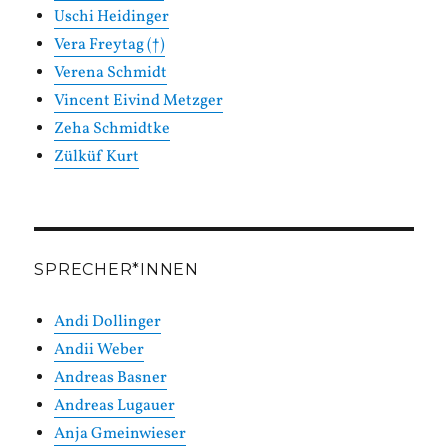
Uschi Heidinger
Vera Freytag (†)
Verena Schmidt
Vincent Eivind Metzger
Zeha Schmidtke
Zülküf Kurt
SPRECHER*INNEN
Andi Dollinger
Andii Weber
Andreas Basner
Andreas Lugauer
Anja Gmeinwieser