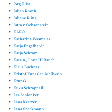
Jörg Hilse
Julian Knoth
Juliane Kling
Jutta v. Ochsenstein
KARO
Katharina Wasmeier
Katja Engelhardt
Katja Schraml
Katrin „Ohne H“ Rauch
Klaus Büchner
Kristof Künssler-McIlwain
Krupski
Kuku Schrapnell
Lea Schlenker
Lena Kratzer
Lena Speckmann