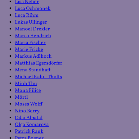
Lisa Neher
Luca Ochmonek
Luca Rihm
Lukas Ullinger
Manoel Drexler
Marco Hendrich
Maria Fischer
Marie Fricke
Markus Adlhoch
Matthias Egersdörfer
Mena Standhaft
Michael Kahn-Tholts
Minh Thu
Mona Filice
Mörtl
Moses Wolff
Nino Berry
Odai Albatal
Olga Komarova
Patrick Rank
Petra Bogner