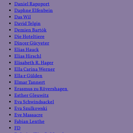
Daniel Rapoport
Daphne Elfenbein
Das Wil
David Telgin
Demien Bartók
Die Hoteltiere
Dinçer Güçyeter
Elias Hauck
Elias Hirschl
Elisabeth R. Hager
Ella Carina Werner
Ella:r Gülden
Elmar Tannert
Erasmus zu Rövershagen
Esther Gleuwitz
Eva Schwindsackel
Eva Szulkowski
Eve Massacre
Fabian Lenthe
FD