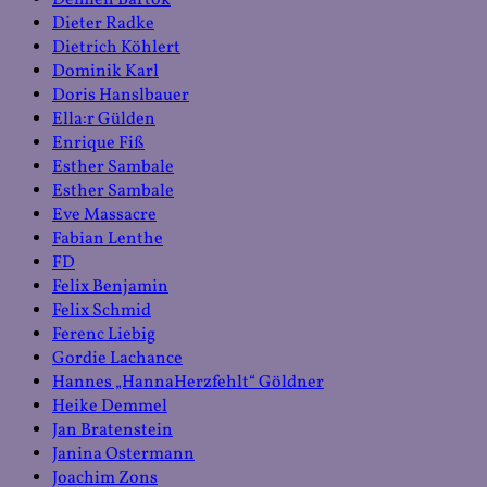
Dieter Radke
Dietrich Köhlert
Dominik Karl
Doris Hanslbauer
Ella:r Gülden
Enrique Fiß
Esther Sambale
Esther Sambale
Eve Massacre
Fabian Lenthe
FD
Felix Benjamin
Felix Schmid
Ferenc Liebig
Gordie Lachance
Hannes „HannaHerzfehlt“ Göldner
Heike Demmel
Jan Bratenstein
Janina Ostermann
Joachim Zons