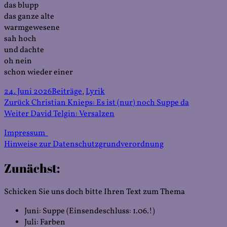
das blupp
das ganze alte
warmgewesene
sah hoch
und dachte
oh nein
schon wieder einer
Veröffentlicht
Kategorien
24. Juni 2026
Beiträge
,
Lyrik
am
Beitragsnavigation
Vorheriger
Zurück
Christian Knieps: Es ist (nur) noch Suppe da
Nächster
Beitrag:
Weiter
David Telgin: Versalzen
Beitrag:
Impressum
Hinweise zur Datenschutzgrundverordnung
Zunächst:
Schicken Sie uns doch bitte Ihren Text zum Thema
Juni: Suppe (Einsendeschluss: 1.06.!)
Juli: Farben