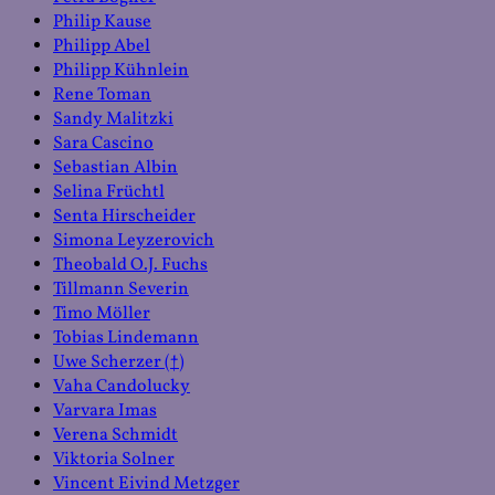
Philip Kause
Philipp Abel
Philipp Kühnlein
Rene Toman
Sandy Malitzki
Sara Cascino
Sebastian Albin
Selina Früchtl
Senta Hirscheider
Simona Leyzerovich
Theobald O.J. Fuchs
Tillmann Severin
Timo Möller
Tobias Lindemann
Uwe Scherzer (†)
Vaha Candolucky
Varvara Imas
Verena Schmidt
Viktoria Solner
Vincent Eivind Metzger