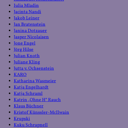
Iulia Mladin
Jacinta Nandi
Jakob Leiner
Jan Bratenstein
Janina Dotzauer
Jasper Nicolaisen
Jone Engel
Jörg Hilse
Julian Knoth
Juliane Kling
Jutta v. Ochsenstein
KARO
Katharina Wasmeier
Katja Engelhardt
Katja Schraml
Katrin „Ohne H“ Rauch
Klaus Büchner
Kristof Künssler-McIlwain
Krupski
Kuku Schrapnell