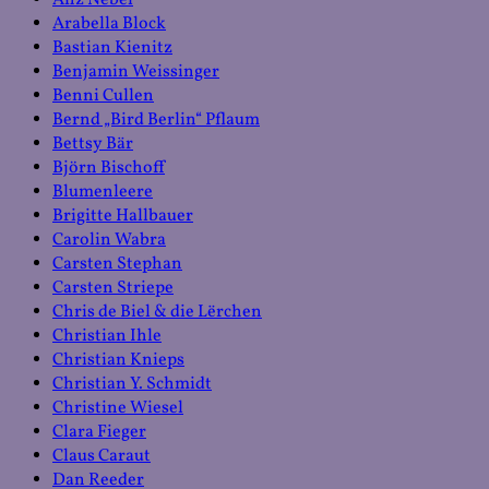
Anz Nebel
Arabella Block
Bastian Kienitz
Benjamin Weissinger
Benni Cullen
Bernd „Bird Berlin“ Pflaum
Bettsy Bär
Björn Bischoff
Blumenleere
Brigitte Hallbauer
Carolin Wabra
Carsten Stephan
Carsten Striepe
Chris de Biel & die Lërchen
Christian Ihle
Christian Knieps
Christian Y. Schmidt
Christine Wiesel
Clara Fieger
Claus Caraut
Dan Reeder