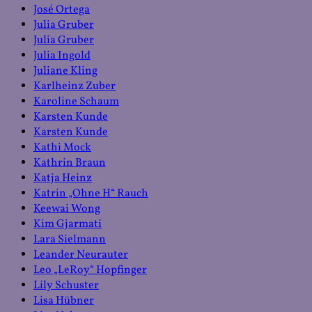
José Ortega
Julia Gruber
Julia Gruber
Julia Ingold
Juliane Kling
Karlheinz Zuber
Karoline Schaum
Karsten Kunde
Karsten Kunde
Kathi Mock
Kathrin Braun
Katja Heinz
Katrin „Ohne H“ Rauch
Keewai Wong
Kim Gjarmati
Lara Sielmann
Leander Neurauter
Leo „LeRoy“ Hopfinger
Lily Schuster
Lisa Hübner