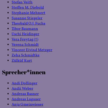
Stefan Veith
Steffen M. Diebold
Stephanie Mehnert
Susanne Stiegeler
Theobald O.J. Fuchs
Tibor Baumann
Uschi Heidinger
Vera Freytag (†)
Verena Schmidt
Vincent Eivind Metzger
Zeha Schmidtke
Zülküf Kurt
Sprecher*innen
Andi Dollinger
Andii Weber
Andreas Basner
Andreas Lugauer
Anja Gmeinwieser