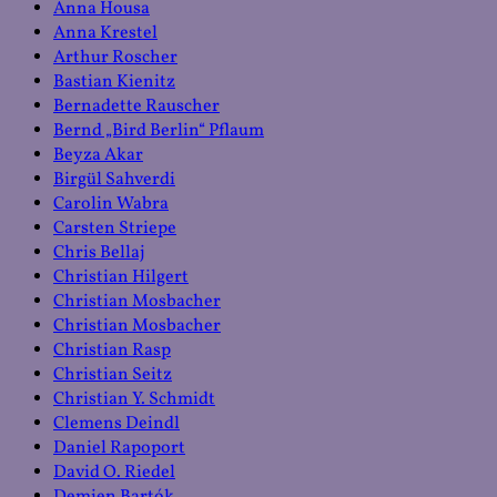
Anna Housa
Anna Krestel
Arthur Roscher
Bastian Kienitz
Bernadette Rauscher
Bernd „Bird Berlin“ Pflaum
Beyza Akar
Birgül Sahverdi
Carolin Wabra
Carsten Striepe
Chris Bellaj
Christian Hilgert
Christian Mosbacher
Christian Mosbacher
Christian Rasp
Christian Seitz
Christian Y. Schmidt
Clemens Deindl
Daniel Rapoport
David O. Riedel
Demien Bartók