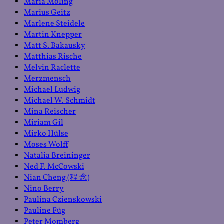
Maria Moling
Marius Geitz
Marlene Steidele
Martin Knepper
Matt S. Bakausky
Matthias Rische
Melvin Raclette
Merzmensch
Michael Ludwig
Michael W. Schmidt
Mina Reischer
Miriam Gil
Mirko Hülse
Moses Wolff
Natalia Breininger
Ned F. McCowski
Nian Cheng (程 念)
Nino Berry
Paulina Czienskowski
Pauline Füg
Peter Momberg