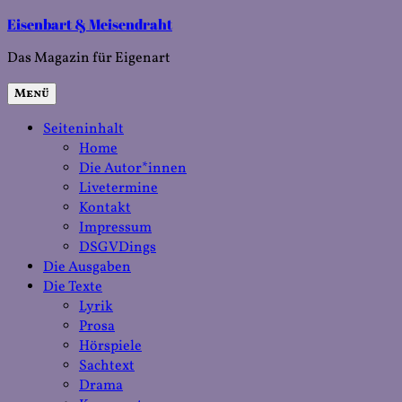
Zum
Eisenbart & Meisendraht
Inhalt
Das Magazin für Eigenart
springen
Menü
Seiteninhalt
Home
Die Autor*innen
Livetermine
Kontakt
Impressum
DSGVDings
Die Ausgaben
Die Texte
Lyrik
Prosa
Hörspiele
Sachtext
Drama