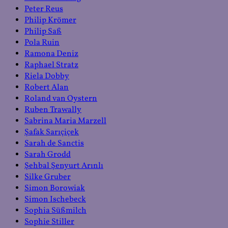
Peter Reus
Philip Krömer
Philip Saß
Pola Ruin
Ramona Deniz
Raphael Stratz
Riela Dobby
Robert Alan
Roland van Oystern
Ruben Trawally
Sabrina Maria Marzell
Şafak Sarıçiçek
Sarah de Sanctis
Sarah Grodd
Şehbal Şenyurt Arınlı
Silke Gruber
Simon Borowiak
Simon Ischebeck
Sophia Süßmilch
Sophie Stiller