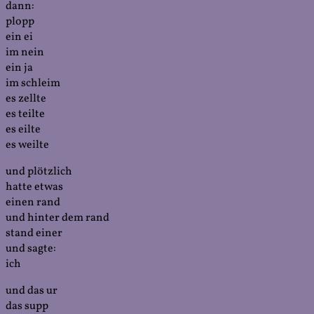
dann:
plopp
ein ei
im nein
ein ja
im schleim
es zellte
es teilte
es eilte
es weilte
und plötzlich
hatte etwas
einen rand
und hinter dem rand
stand einer
und sagte:
ich
und das ur
das supp