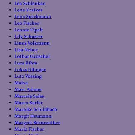
Lea Schlenker
Lena Kratzer
Lena Speckmann
Leo Fischer
Leonie Elpelt
Lily Schuster
Linus Volkmann
Lisa Neher
Lothar Gröschel
Luca Rihm
Lukas Ullinger
Lutz Vössing
Malva
Marc Adams
Marcela Salas
Marco Kerler
Mareike Schildbach
Margit Heumann
Margret Bernreuther
Maria Fischer