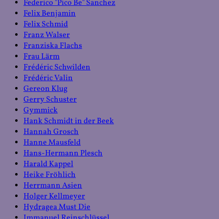
Federico "Pico Be" Sanchez
Felix Benjamin
Felix Schmid
Franz Walser
Franziska Flachs
Frau Lärm
Frédéric Schwilden
Frédéric Valin
Gereon Klug
Gerry Schuster
Gymmick
Hank Schmidt in der Beek
Hannah Grosch
Hanne Mausfeld
Hans-Hermann Plesch
Harald Kappel
Heike Fröhlich
Herrmann Asien
Holger Kellmeyer
Hydragea Must Die
Immanuel Reinschlüssel