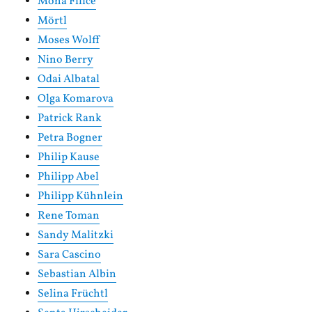
Mona Filice
Mörtl
Moses Wolff
Nino Berry
Odai Albatal
Olga Komarova
Patrick Rank
Petra Bogner
Philip Kause
Philipp Abel
Philipp Kühnlein
Rene Toman
Sandy Malitzki
Sara Cascino
Sebastian Albin
Selina Früchtl