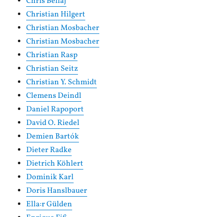
Chris Bellaj
Christian Hilgert
Christian Mosbacher
Christian Mosbacher
Christian Rasp
Christian Seitz
Christian Y. Schmidt
Clemens Deindl
Daniel Rapoport
David O. Riedel
Demien Bartók
Dieter Radke
Dietrich Köhlert
Dominik Karl
Doris Hanslbauer
Ella:r Gülden