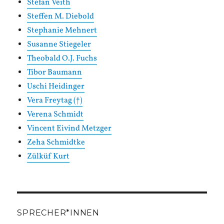
Stefan Veith
Steffen M. Diebold
Stephanie Mehnert
Susanne Stiegeler
Theobald O.J. Fuchs
Tibor Baumann
Uschi Heidinger
Vera Freytag (†)
Verena Schmidt
Vincent Eivind Metzger
Zeha Schmidtke
Zülküf Kurt
SPRECHER*INNEN