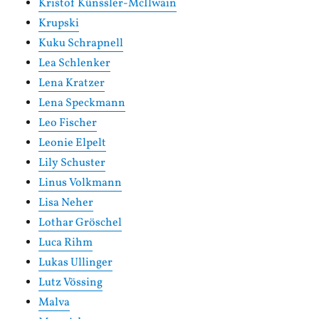
Kristof Künssler-McIlwain
Krupski
Kuku Schrapnell
Lea Schlenker
Lena Kratzer
Lena Speckmann
Leo Fischer
Leonie Elpelt
Lily Schuster
Linus Volkmann
Lisa Neher
Lothar Gröschel
Luca Rihm
Lukas Ullinger
Lutz Vössing
Malva