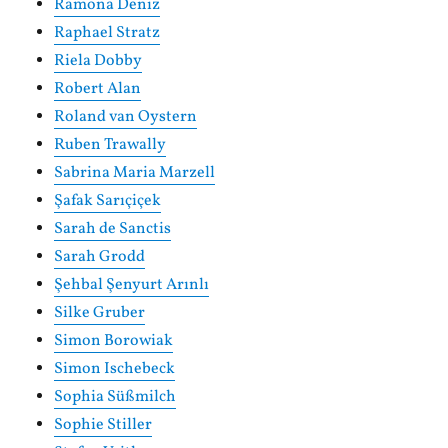
Ramona Deniz
Raphael Stratz
Riela Dobby
Robert Alan
Roland van Oystern
Ruben Trawally
Sabrina Maria Marzell
Şafak Sarıçiçek
Sarah de Sanctis
Sarah Grodd
Şehbal Şenyurt Arınlı
Silke Gruber
Simon Borowiak
Simon Ischebeck
Sophia Süßmilch
Sophie Stiller