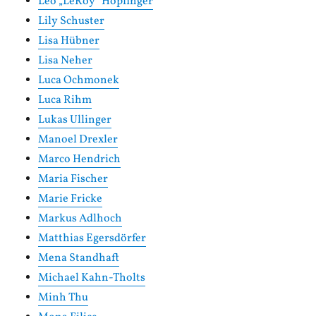
Leo „LeRoy“ Hopfinger
Lily Schuster
Lisa Hübner
Lisa Neher
Luca Ochmonek
Luca Rihm
Lukas Ullinger
Manoel Drexler
Marco Hendrich
Maria Fischer
Marie Fricke
Markus Adlhoch
Matthias Egersdörfer
Mena Standhaft
Michael Kahn-Tholts
Minh Thu