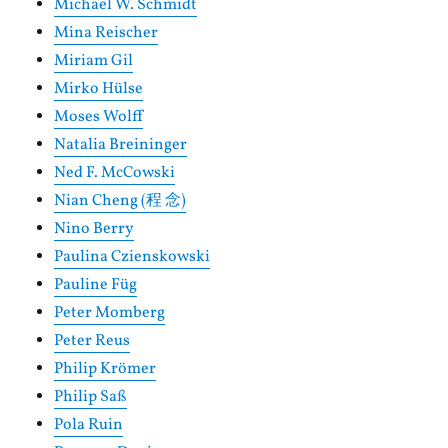
Michael W. Schmidt
Mina Reischer
Miriam Gil
Mirko Hülse
Moses Wolff
Natalia Breininger
Ned F. McCowski
Nian Cheng (程 念)
Nino Berry
Paulina Czienskowski
Pauline Füg
Peter Momberg
Peter Reus
Philip Krömer
Philip Saß
Pola Ruin