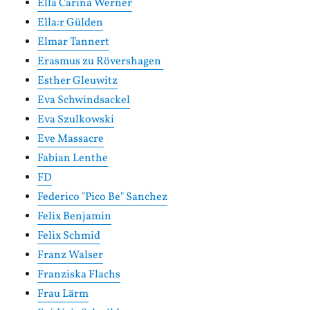
Ella Carina Werner
Ella:r Gülden
Elmar Tannert
Erasmus zu Rövershagen
Esther Gleuwitz
Eva Schwindsackel
Eva Szulkowski
Eve Massacre
Fabian Lenthe
FD
Federico "Pico Be" Sanchez
Felix Benjamin
Felix Schmid
Franz Walser
Franziska Flachs
Frau Lärm