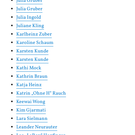
Julia Gruber
Julia Gruber
Julia Ingold
Juliane Kling
Karlheinz Zuber
Karoline Schaum
Karsten Kunde
Karsten Kunde
Kathi Mock
Kathrin Braun
Katja Heinz
Katrin „Ohne H“ Rauch
Keewai Wong
Kim Gjarmati
Lara Sielmann
Leander Neurauter