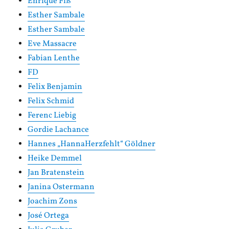
Enrique Fiß
Esther Sambale
Esther Sambale
Eve Massacre
Fabian Lenthe
FD
Felix Benjamin
Felix Schmid
Ferenc Liebig
Gordie Lachance
Hannes „HannaHerzfehlt“ Göldner
Heike Demmel
Jan Bratenstein
Janina Ostermann
Joachim Zons
José Ortega