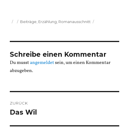
Veröffentlicht
Kategorien
Beiträge
,
Erzählung
,
Romanausschnitt
am
Schreibe einen Kommentar
Du musst
angemeldet
sein, um einen Kommentar
abzugeben.
Beitragsnavigation
ZURÜCK
Das Wil
Vorheriger
Beitrag: