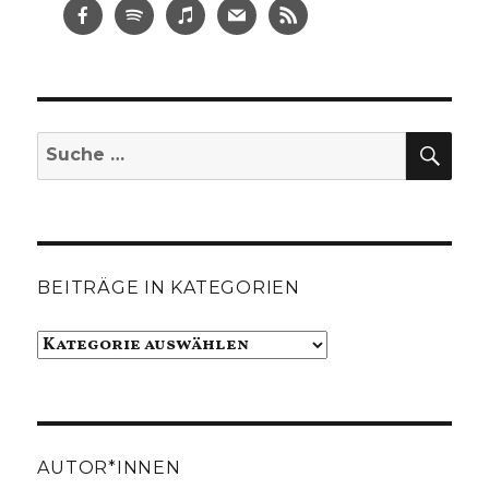
SUC
Suche
nach:
BEITRÄGE IN KATEGORIEN
Beiträge
in
Kategorien
AUTOR*INNEN