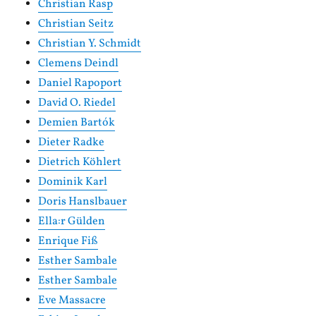
Christian Rasp
Christian Seitz
Christian Y. Schmidt
Clemens Deindl
Daniel Rapoport
David O. Riedel
Demien Bartók
Dieter Radke
Dietrich Köhlert
Dominik Karl
Doris Hanslbauer
Ella:r Gülden
Enrique Fiß
Esther Sambale
Esther Sambale
Eve Massacre