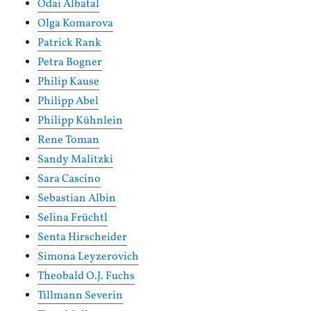
Odai Albatal
Olga Komarova
Patrick Rank
Petra Bogner
Philip Kause
Philipp Abel
Philipp Kühnlein
Rene Toman
Sandy Malitzki
Sara Cascino
Sebastian Albin
Selina Früchtl
Senta Hirscheider
Simona Leyzerovich
Theobald O.J. Fuchs
Tillmann Severin