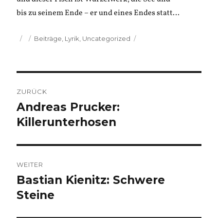
bis zu seinem Ende – er und eines Endes statt…
Veröffentlicht
Kategorien
Beiträge
,
Lyrik
,
Uncategorized
am
Beitragsnavigation
ZURÜCK
Andreas Prucker:
Vorheriger
Beitrag:
Killerunterhosen
WEITER
Bastian Kienitz: Schwere
Nächster
Beitrag:
Steine