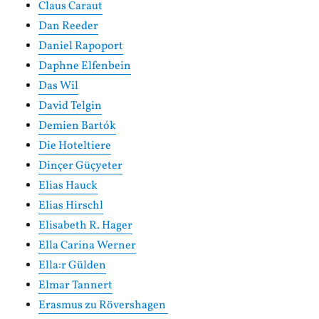
Claus Caraut
Dan Reeder
Daniel Rapoport
Daphne Elfenbein
Das Wil
David Telgin
Demien Bartók
Die Hoteltiere
Dinçer Güçyeter
Elias Hauck
Elias Hirschl
Elisabeth R. Hager
Ella Carina Werner
Ella:r Gülden
Elmar Tannert
Erasmus zu Rövershagen