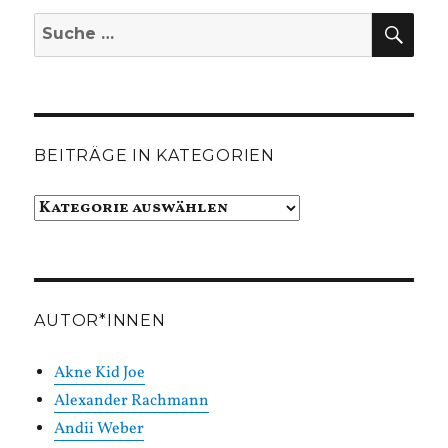
SUC
Suche
nach:
BEITRÄGE IN KATEGORIEN
Beiträge
in
Kategorien
AUTOR*INNEN
Akne Kid Joe
Alexander Rachmann
Andii Weber