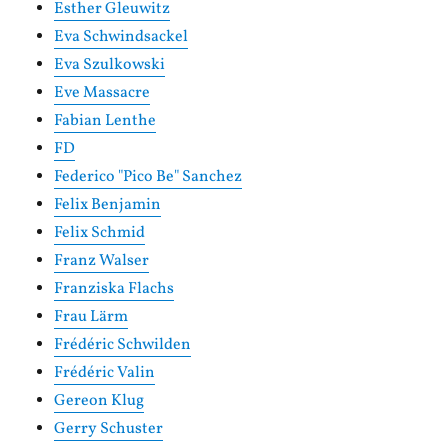
Esther Gleuwitz
Eva Schwindsackel
Eva Szulkowski
Eve Massacre
Fabian Lenthe
FD
Federico "Pico Be" Sanchez
Felix Benjamin
Felix Schmid
Franz Walser
Franziska Flachs
Frau Lärm
Frédéric Schwilden
Frédéric Valin
Gereon Klug
Gerry Schuster