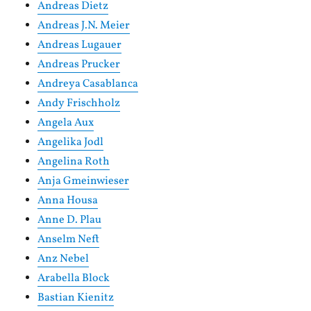
Andreas Dietz
Andreas J.N. Meier
Andreas Lugauer
Andreas Prucker
Andreya Casablanca
Andy Frischholz
Angela Aux
Angelika Jodl
Angelina Roth
Anja Gmeinwieser
Anna Housa
Anne D. Plau
Anselm Neft
Anz Nebel
Arabella Block
Bastian Kienitz