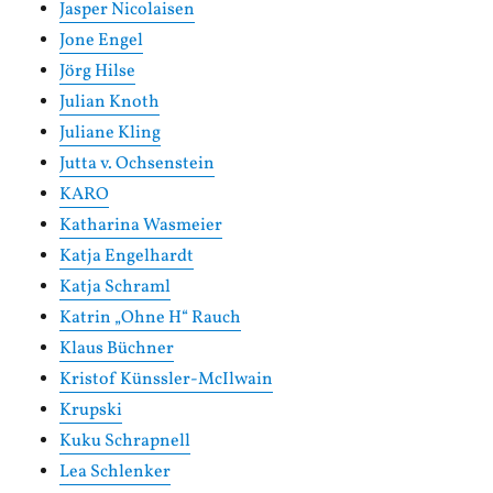
Jasper Nicolaisen
Jone Engel
Jörg Hilse
Julian Knoth
Juliane Kling
Jutta v. Ochsenstein
KARO
Katharina Wasmeier
Katja Engelhardt
Katja Schraml
Katrin „Ohne H“ Rauch
Klaus Büchner
Kristof Künssler-McIlwain
Krupski
Kuku Schrapnell
Lea Schlenker