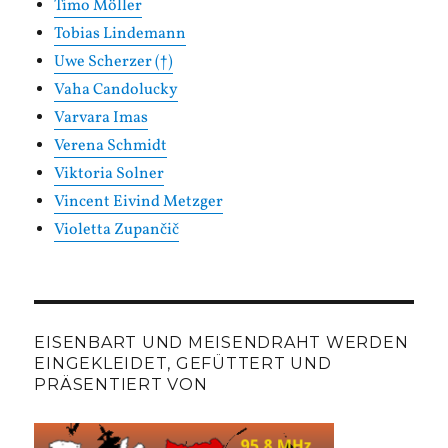
Timo Möller
Tobias Lindemann
Uwe Scherzer (†)
Vaha Candolucky
Varvara Imas
Verena Schmidt
Viktoria Solner
Vincent Eivind Metzger
Violetta Zupančič
EISENBART UND MEISENDRAHT WERDEN
EINGEKLEIDET, GEFÜTTERT UND
PRÄSENTIERT VON