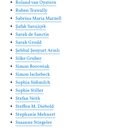
Roland van Oystern
Ruben Trawally
Sabrina Maria Marzell
Şafak Sarıçiçek
Sarah de Sanctis
Sarah Grodd
Şehbal Şenyurt Arınlı
Silke Gruber
Simon Borowiak
Simon Ischebeck
Sophia Süßmilch
Sophie Stiller
Stefan Veith
Steffen M. Diebold
Stephanie Mehnert
Susanne Stiegeler