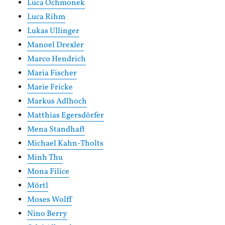
Luca Ochmonek
Luca Rihm
Lukas Ullinger
Manoel Drexler
Marco Hendrich
Maria Fischer
Marie Fricke
Markus Adlhoch
Matthias Egersdörfer
Mena Standhaft
Michael Kahn-Tholts
Minh Thu
Mona Filice
Mörtl
Moses Wolff
Nino Berry