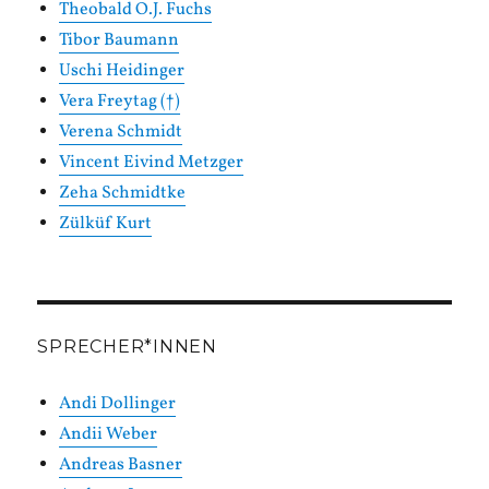
Theobald O.J. Fuchs
Tibor Baumann
Uschi Heidinger
Vera Freytag (†)
Verena Schmidt
Vincent Eivind Metzger
Zeha Schmidtke
Zülküf Kurt
SPRECHER*INNEN
Andi Dollinger
Andii Weber
Andreas Basner