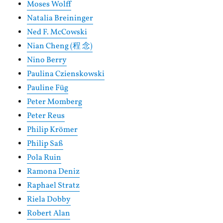
Moses Wolff
Natalia Breininger
Ned F. McCowski
Nian Cheng (程 念)
Nino Berry
Paulina Czienskowski
Pauline Füg
Peter Momberg
Peter Reus
Philip Krömer
Philip Saß
Pola Ruin
Ramona Deniz
Raphael Stratz
Riela Dobby
Robert Alan