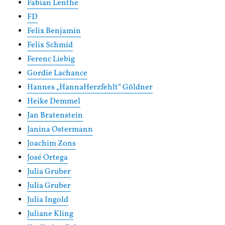
Fabian Lenthe
FD
Felix Benjamin
Felix Schmid
Ferenc Liebig
Gordie Lachance
Hannes „HannaHerzfehlt“ Göldner
Heike Demmel
Jan Bratenstein
Janina Ostermann
Joachim Zons
José Ortega
Julia Gruber
Julia Gruber
Julia Ingold
Juliane Kling