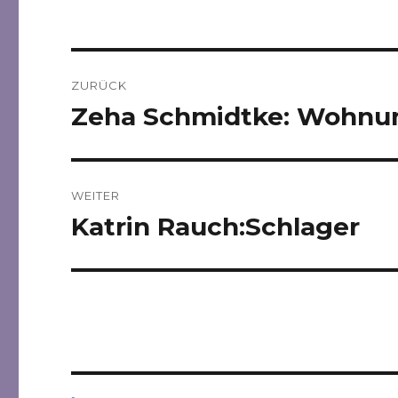
Beitragsnavigation
ZURÜCK
Zeha Schmidtke: Wohnu
Vorheriger
Beitrag:
WEITER
Katrin Rauch:Schlager
Nächster
Beitrag: