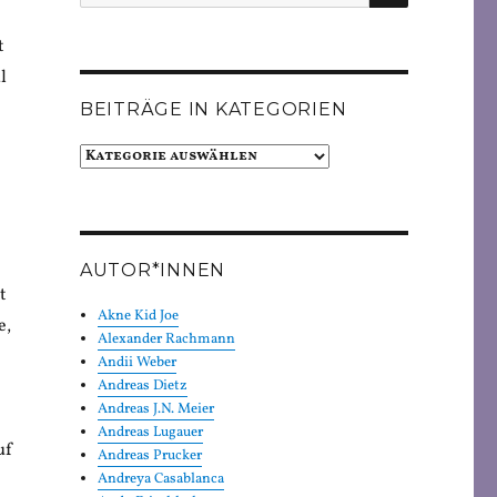
nach:
t
l
BEITRÄGE IN KATEGORIEN
Beiträge
in
Kategorien
AUTOR*INNEN
t
Akne Kid Joe
e,
Alexander Rachmann
Andii Weber
.
Andreas Dietz
Andreas J.N. Meier
Andreas Lugauer
uf
Andreas Prucker
Andreya Casablanca