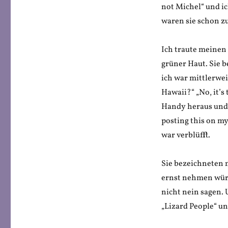
not Michel“ und i
waren sie schon z
Ich traute meinen
grüner Haut. Sie 
ich war mittlerweil
Hawaii?“ „No, it’s
Handy heraus und m
posting this on m
war verblüfft.
Sie bezeichneten 
ernst nehmen würd
nicht nein sagen. 
„Lizard People“ un