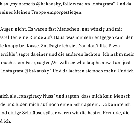
ch so „my name is @bakausky, follow me on Instagram“. Und da
u einer kleinen Treppe emporgestiegen.
 Augen nicht. Es waren fast Menschen, nur winzig und mit
bestellten eine Runde aufs Haus, was mir sehr entgegenkam, de
e knapp bei Kasse. So, fragte ich sie, „You don’t like Pizza
 terrible“, sagte da einer und die anderen lachten. Ich nahm mei
achte ein Foto, sagte: „We will see who laughs now, I am just
y Instagram @bakausky“. Und da lachten sie noch mehr. Und ich
mich als „conspiracy Nuss“ und sagten, dass mich kein Mensch
e und luden mich auf noch einen Schnaps ein. Da konnte ich
Und einige Schnäpse später waren wir die besten Freunde, die
d ich.