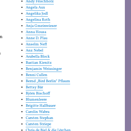
Andy Frischholz
Angela Aux
Angelika Jodl
Angelina Roth
Anja Gmeinwieser
Anna Housa
nn
Anne D. Plau
Anselm Neft
Anz Nebel
n
Arabella Block
Bastian Kienitz
Benjamin Weissinger
Benni Cullen
Bernd „Bird Berlin“ Pflaum
Bettsy Bär
Björn Bischoff
Blumenleere
Brigitte Hallbauer
Carolin Wabra
Carsten Stephan
Carsten Striepe
Chris de Biel & die Lërchen