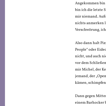
Angekommen bin ic
bin ich die letzte 
mir niemand. Außer
nichts anmerken la
Verschwörung, ich
Also dann halt Piz
People“ oder Eide
nicht, und auch ni
vor dem Schließen
mir Michel, der Kel
jemand, der „Open 
kämen, schimpfen w
Dann gegen Mitter
einem Barhocker b