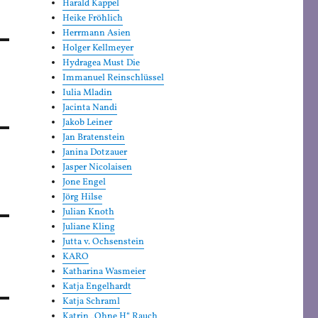
Harald Kappel
Heike Fröhlich
Herrmann Asien
Holger Kellmeyer
Hydragea Must Die
Immanuel Reinschlüssel
Iulia Mladin
Jacinta Nandi
Jakob Leiner
Jan Bratenstein
Janina Dotzauer
Jasper Nicolaisen
Jone Engel
Jörg Hilse
Julian Knoth
Juliane Kling
Jutta v. Ochsenstein
KARO
Katharina Wasmeier
Katja Engelhardt
Katja Schraml
Katrin „Ohne H“ Rauch