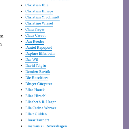
Christian Ihle
Christian Knieps
Christian Y. Schmidt
Christine Wiesel
Clara Fieger
em
Claus Caraut
Dan Reeder
h
Daniel Rapoport
Daphne Elfenbein
Das Wil
David Telgin
Demien Bartók
Die Hoteltiere
Dinçer Güçyeter
Elias Hauck
Elias Hirschl
Elisabeth R. Hager
Ella Carina Werner
Ella:r Gülden
Elmar Tannert
Erasmus zu Rövershagen