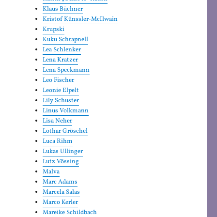
Klaus Büchner
Kristof Künssler-McIlwain
Krupski
Kuku Schrapnell
Lea Schlenker
Lena Kratzer
Lena Speckmann
Leo Fischer
Leonie Elpelt
Lily Schuster
Linus Volkmann
Lisa Neher
Lothar Gröschel
Luca Rihm
Lukas Ullinger
Lutz Vössing
Malva
Marc Adams
Marcela Salas
Marco Kerler
Mareike Schildbach