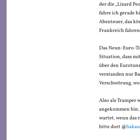
der die „Lizard Pe
fahre ich gerade h
Abenteuer, das kön
Frankreich fahren 
Das Neun-Euro-Tick
Situation, dass mi
über den Eurotunn
verstanden nur Ba
Verschwörung, wo
Also als Tramper w
angekommen bin. D
wartet, wenn das r
bitte dort @
bakau