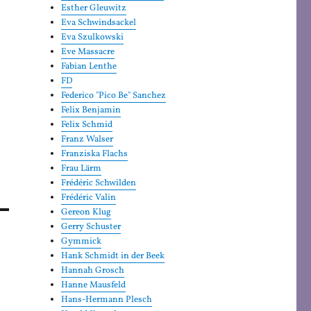
Esther Gleuwitz
Eva Schwindsackel
Eva Szulkowski
Eve Massacre
Fabian Lenthe
FD
Federico "Pico Be" Sanchez
Felix Benjamin
Felix Schmid
Franz Walser
Franziska Flachs
Frau Lärm
Frédéric Schwilden
Frédéric Valin
Gereon Klug
Gerry Schuster
Gymmick
Hank Schmidt in der Beek
Hannah Grosch
Hanne Mausfeld
Hans-Hermann Plesch