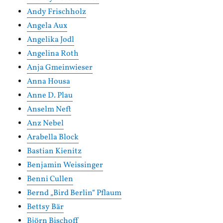
Andy Frischholz
Angela Aux
Angelika Jodl
Angelina Roth
Anja Gmeinwieser
Anna Housa
Anne D. Plau
Anselm Neft
Anz Nebel
Arabella Block
Bastian Kienitz
Benjamin Weissinger
Benni Cullen
Bernd „Bird Berlin“ Pflaum
Bettsy Bär
Björn Bischoff