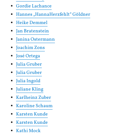
Gordie Lachance
Hannes „HannaHerzfehlt“ Göldner
Heike Demmel
Jan Bratenstein
Janina Ostermann
Joachim Zons
José Ortega
Julia Gruber
Julia Gruber
Julia Ingold
Juliane Kling
Karlheinz Zuber
Karoline Schaum
Karsten Kunde
Karsten Kunde
Kathi Mock