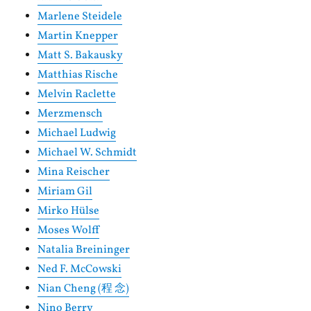
Marlene Steidele
Martin Knepper
Matt S. Bakausky
Matthias Rische
Melvin Raclette
Merzmensch
Michael Ludwig
Michael W. Schmidt
Mina Reischer
Miriam Gil
Mirko Hülse
Moses Wolff
Natalia Breininger
Ned F. McCowski
Nian Cheng (程 念)
Nino Berry