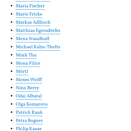
Maria Fischer
Marie Fricke
Markus Adlhoch
Matthias Egersdörfer
Mena Standhaft
Michael Kahn-Tholts
Minh Thu
Mona Filice
Mörtl
Moses Wolff
Nino Berry
Odai Albatal
Olga Komarova
Patrick Rank
Petra Bogner
Philip Kause