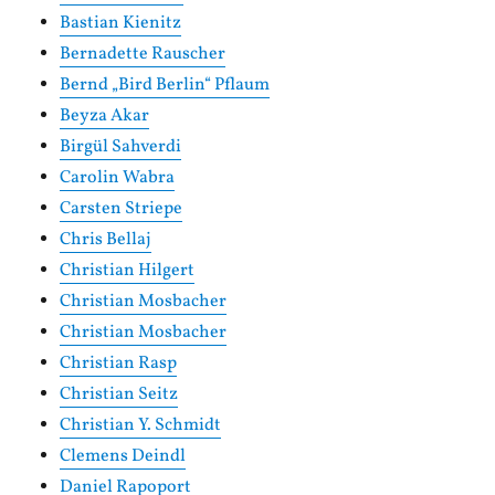
Bastian Kienitz
Bernadette Rauscher
Bernd „Bird Berlin“ Pflaum
Beyza Akar
Birgül Sahverdi
Carolin Wabra
Carsten Striepe
Chris Bellaj
Christian Hilgert
Christian Mosbacher
Christian Mosbacher
Christian Rasp
Christian Seitz
Christian Y. Schmidt
Clemens Deindl
Daniel Rapoport