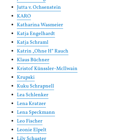
Jutta v. Ochsenstein
KARO
Katharina Wasmeier
Katja Engelhardt
Katja Schraml
Katrin „Ohne H“ Rauch
Klaus Büchner
Kristof Künssler-McIlwain
Krupski
Kuku Schrapnell
Lea Schlenker
Lena Kratzer
Lena Speckmann
Leo Fischer
Leonie Elpelt
Lily Schuster