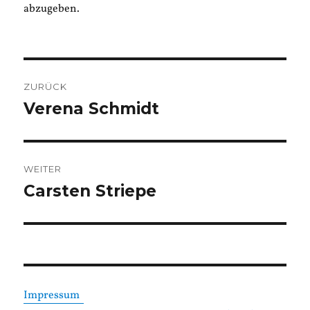
abzugeben.
Beitragsnavigation
ZURÜCK
Verena Schmidt
Vorheriger
Beitrag:
WEITER
Carsten Striepe
Nächster
Beitrag:
Impressum