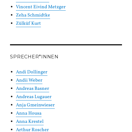
Vincent Eivind Metzger
Zeha Schmidtke
Zülküf Kurt
SPRECHER*INNEN
Andi Dollinger
Andii Weber
Andreas Basner
Andreas Lugauer
Anja Gmeinwieser
Anna Housa
Anna Krestel
Arthur Roscher