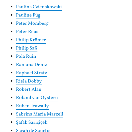
Paulina Czienskowski
Pauline Füg
Peter Momberg
Peter Reus
Philip Krömer
Philip Saß
Pola Ruin
Ramona Deniz
Raphael Stratz
Riela Dobby
Robert Alan
Roland van Oystern
Ruben Trawally
Sabrina Maria Marzell
Şafak Sarıçiçek
Sarah de Sanctis