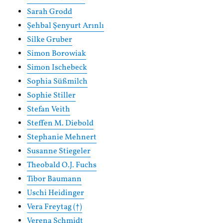
Sarah Grodd
Şehbal Şenyurt Arınlı
Silke Gruber
Simon Borowiak
Simon Ischebeck
Sophia Süßmilch
Sophie Stiller
Stefan Veith
Steffen M. Diebold
Stephanie Mehnert
Susanne Stiegeler
Theobald O.J. Fuchs
Tibor Baumann
Uschi Heidinger
Vera Freytag (†)
Verena Schmidt