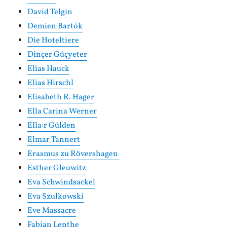
David Telgin
Demien Bartók
Die Hoteltiere
Dinçer Güçyeter
Elias Hauck
Elias Hirschl
Elisabeth R. Hager
Ella Carina Werner
Ella:r Gülden
Elmar Tannert
Erasmus zu Rövershagen
Esther Gleuwitz
Eva Schwindsackel
Eva Szulkowski
Eve Massacre
Fabian Lenthe