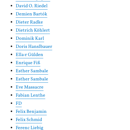
David O. Riedel
Demien Bartók
Dieter Radke
Dietrich Köhlert
Dominik Karl
Doris Hanslbauer
Ella:r Gülden
Enrique Fiß
Esther Sambale
Esther Sambale
Eve Massacre
Fabian Lenthe
FD
Felix Benjamin
Felix Schmid
Ferenc Liebig