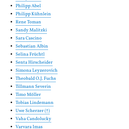
Philipp Abel
Philipp Kühnlein
Rene Toman
Sandy Malitzki
Sara Cascino
Sebastian Albin
Selina Früchtl
Senta Hirscheider
Simona Leyzerovich
Theobald O.J. Fuchs
Tillmann Severin
Timo Möller
Tobias Lindemann
Uwe Scherzer (†)
Vaha Candolucky
Varvara Imas