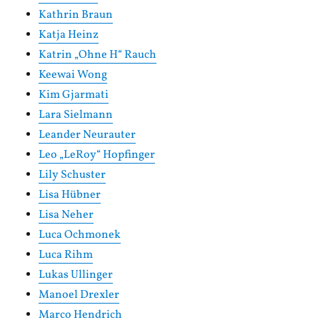
Kathrin Braun
Katja Heinz
Katrin „Ohne H“ Rauch
Keewai Wong
Kim Gjarmati
Lara Sielmann
Leander Neurauter
Leo „LeRoy“ Hopfinger
Lily Schuster
Lisa Hübner
Lisa Neher
Luca Ochmonek
Luca Rihm
Lukas Ullinger
Manoel Drexler
Marco Hendrich