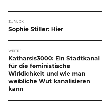
Beitragsnavigation
ZURÜCK
Sophie Stiller: Hier
Vorheriger
Beitrag:
WEITER
Katharsis3000: Ein Stadtkanal
Nächster
Beitrag:
für die feministische
Wirklichkeit und wie man
weibliche Wut kanalisieren
kann