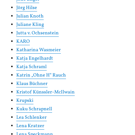
Jörg Hilse
Julian Knoth
Juliane Kling
Jutta v. Ochsenstein
KARO
Katharina Wasmeier
Katja Engelhardt
Katja Schraml
Katrin „Ohne H“ Rauch
Klaus Büchner
Kristof Künssler-McIlwain
Krupski
Kuku Schrapnell
Lea Schlenker
Lena Kratzer
Lena Speckmann