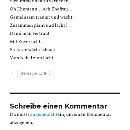
Sich immer neu zu verlieben.
Oh Ehemann… Ach Ehefrau…
Gemeinsam träumt und wacht,
Zusammen plant und lacht!
Denn man vertraut
Mit Zuversicht,
Stets vorwärts schaut:
Vom Nebel zum Licht.
Veröffentlicht
Kategorien
Beiträge
,
Lyrik
am
Schreibe einen Kommentar
Du musst
angemeldet
sein, um einen Kommentar
abzugeben.