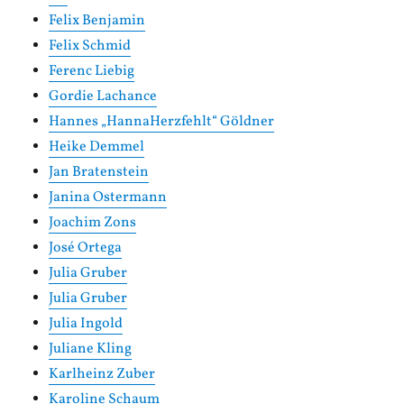
Felix Benjamin
Felix Schmid
Ferenc Liebig
Gordie Lachance
Hannes „HannaHerzfehlt“ Göldner
Heike Demmel
Jan Bratenstein
Janina Ostermann
Joachim Zons
José Ortega
Julia Gruber
Julia Gruber
Julia Ingold
Juliane Kling
Karlheinz Zuber
Karoline Schaum