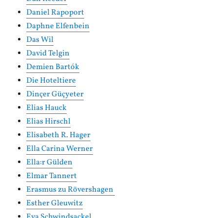
Daniel Rapoport
Daphne Elfenbein
Das Wil
David Telgin
Demien Bartók
Die Hoteltiere
Dinçer Güçyeter
Elias Hauck
Elias Hirschl
Elisabeth R. Hager
Ella Carina Werner
Ella:r Gülden
Elmar Tannert
Erasmus zu Rövershagen
Esther Gleuwitz
Eva Schwindsackel