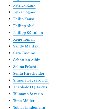
Patrick Rank
Petra Bogner
Philip Kause
Philipp Abel
Philipp Kühnlein
Rene Toman
Sandy Malitzki
Sara Cascino
Sebastian Albin
Selina Früchtl
Senta Hirscheider
Simona Leyzerovich
Theobald O.J. Fuchs
Tillmann Severin
Timo Möller
Tobias Lindemann