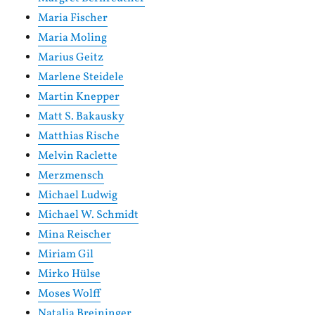
Maria Fischer
Maria Moling
Marius Geitz
Marlene Steidele
Martin Knepper
Matt S. Bakausky
Matthias Rische
Melvin Raclette
Merzmensch
Michael Ludwig
Michael W. Schmidt
Mina Reischer
Miriam Gil
Mirko Hülse
Moses Wolff
Natalia Breininger