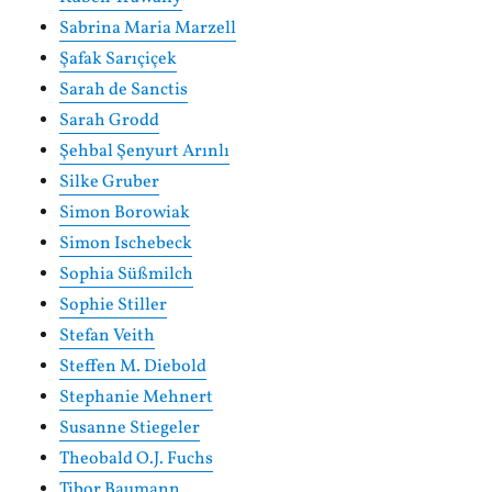
Sabrina Maria Marzell
Şafak Sarıçiçek
Sarah de Sanctis
Sarah Grodd
Şehbal Şenyurt Arınlı
Silke Gruber
Simon Borowiak
Simon Ischebeck
Sophia Süßmilch
Sophie Stiller
Stefan Veith
Steffen M. Diebold
Stephanie Mehnert
Susanne Stiegeler
Theobald O.J. Fuchs
Tibor Baumann