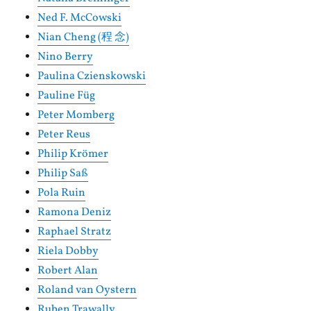
Ned F. McCowski
Nian Cheng (程 念)
Nino Berry
Paulina Czienskowski
Pauline Füg
Peter Momberg
Peter Reus
Philip Krömer
Philip Saß
Pola Ruin
Ramona Deniz
Raphael Stratz
Riela Dobby
Robert Alan
Roland van Oystern
Ruben Trawally