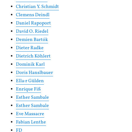
Christian Y. Schmidt
Clemens Deindl
Daniel Rapoport
David O. Riedel
Demien Bartók
Dieter Radke
Dietrich Köhlert
Dominik Karl
Doris Hanslbauer
Ella:r Gülden
Enrique Fiß
Esther Sambale
Esther Sambale
Eve Massacre
Fabian Lenthe
FD