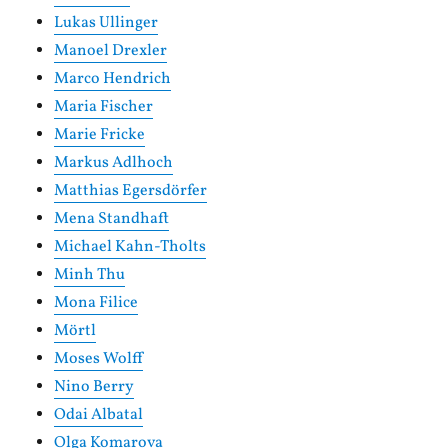
Lukas Ullinger
Manoel Drexler
Marco Hendrich
Maria Fischer
Marie Fricke
Markus Adlhoch
Matthias Egersdörfer
Mena Standhaft
Michael Kahn-Tholts
Minh Thu
Mona Filice
Mörtl
Moses Wolff
Nino Berry
Odai Albatal
Olga Komarova