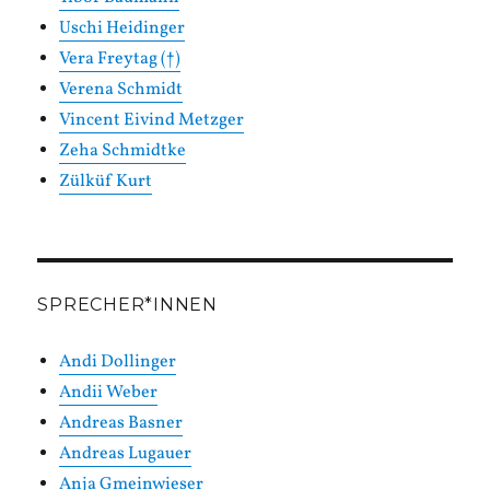
Uschi Heidinger
Vera Freytag (†)
Verena Schmidt
Vincent Eivind Metzger
Zeha Schmidtke
Zülküf Kurt
SPRECHER*INNEN
Andi Dollinger
Andii Weber
Andreas Basner
Andreas Lugauer
Anja Gmeinwieser