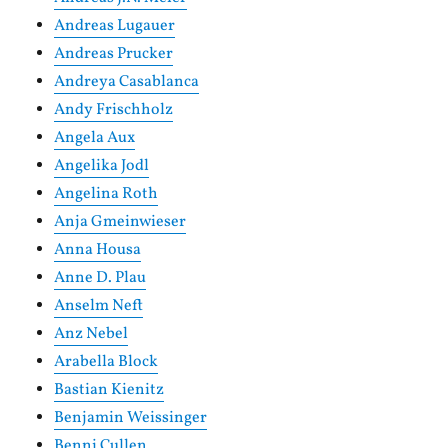
Andreas Lugauer
Andreas Prucker
Andreya Casablanca
Andy Frischholz
Angela Aux
Angelika Jodl
Angelina Roth
Anja Gmeinwieser
Anna Housa
Anne D. Plau
Anselm Neft
Anz Nebel
Arabella Block
Bastian Kienitz
Benjamin Weissinger
Benni Cullen