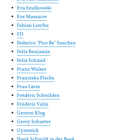
Eva Szulkowski
Eve Massacre
Fabian Lenthe
FD
Federico "Pico Be" Sanchez
Felix Benjamin
Felix Schmid
Franz Walser
Franziska Flachs
Frau Lärm
Frédéric Schwilden
Frédéric Valin
Gereon Klug
Gerry Schuster
Gymmick
Hank Schmidt in der Beek