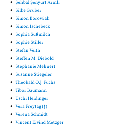
Şehbal Şenyurt Arınlı
Silke Gruber
Simon Borowiak
Simon Ischebeck
Sophia Süßmilch
Sophie Stiller
Stefan Veith
Steffen M. Diebold
Stephanie Mehnert
Susanne Stiegeler
Theobald O.J. Fuchs
Tibor Baumann
Uschi Heidinger
Vera Freytag (†)
Verena Schmidt
Vincent Eivind Metzger