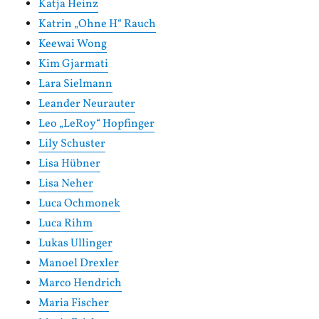
Katja Heinz
Katrin „Ohne H“ Rauch
Keewai Wong
Kim Gjarmati
Lara Sielmann
Leander Neurauter
Leo „LeRoy“ Hopfinger
Lily Schuster
Lisa Hübner
Lisa Neher
Luca Ochmonek
Luca Rihm
Lukas Ullinger
Manoel Drexler
Marco Hendrich
Maria Fischer