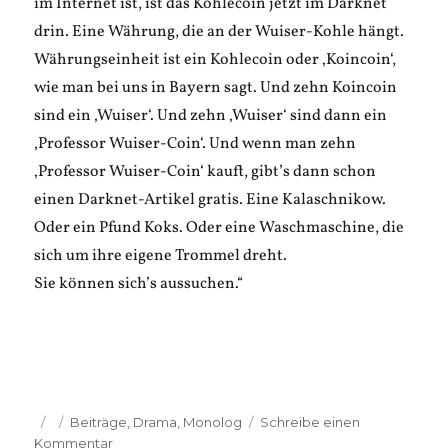
im Internet ist, ist das Kohlecoin jetzt im Darknet
drin. Eine Währung, die an der Wuiser-Kohle hängt.
Währungseinheit ist ein Kohlecoin oder ‚Koincoin‘,
wie man bei uns in Bayern sagt. Und zehn Koincoin
sind ein ‚Wuiser‘. Und zehn ‚Wuiser‘ sind dann ein
‚Professor Wuiser-Coin‘. Und wenn man zehn
‚Professor Wuiser-Coin‘ kauft, gibt’s dann schon
einen Darknet-Artikel gratis. Eine Kalaschnikow.
Oder ein Pfund Koks. Oder eine Waschmaschine, die
sich um ihre eigene Trommel dreht.
Sie können sich’s aussuchen.“
Veröffentlicht
Kategorien
Beiträge
,
Drama
,
Monolog
Schreibe einen
am
zu
Kommentar