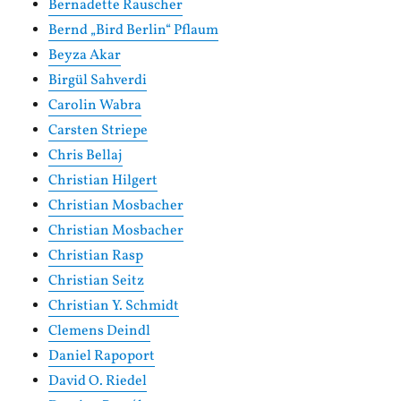
Bernadette Rauscher
Bernd „Bird Berlin“ Pflaum
Beyza Akar
Birgül Sahverdi
Carolin Wabra
Carsten Striepe
Chris Bellaj
Christian Hilgert
Christian Mosbacher
Christian Mosbacher
Christian Rasp
Christian Seitz
Christian Y. Schmidt
Clemens Deindl
Daniel Rapoport
David O. Riedel