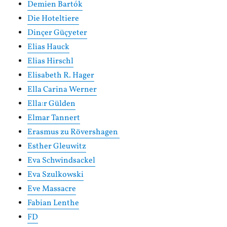
Demien Bartók
Die Hoteltiere
Dinçer Güçyeter
Elias Hauck
Elias Hirschl
Elisabeth R. Hager
Ella Carina Werner
Ella:r Gülden
Elmar Tannert
Erasmus zu Rövershagen
Esther Gleuwitz
Eva Schwindsackel
Eva Szulkowski
Eve Massacre
Fabian Lenthe
FD