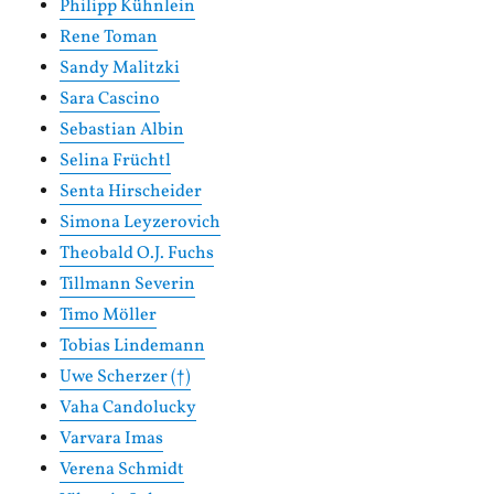
Philipp Kühnlein
Rene Toman
Sandy Malitzki
Sara Cascino
Sebastian Albin
Selina Früchtl
Senta Hirscheider
Simona Leyzerovich
Theobald O.J. Fuchs
Tillmann Severin
Timo Möller
Tobias Lindemann
Uwe Scherzer (†)
Vaha Candolucky
Varvara Imas
Verena Schmidt