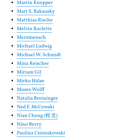
Martin Knepper
Matt S. Bakausky
Matthias Rische
Melvin Raclette
Merzmensch
Michael Ludwig
Michael W. Schmidt
Mina Reischer
Miriam Gil
Mirko Hülse
Moses Wolff
Natalia Breininger
Ned F. McCowski
Nian Cheng (程 念)
Nino Berry
Paulina Czienskowski