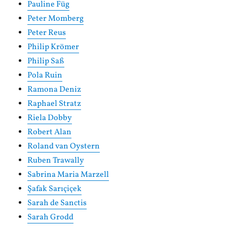
Pauline Füg
Peter Momberg
Peter Reus
Philip Krömer
Philip Saß
Pola Ruin
Ramona Deniz
Raphael Stratz
Riela Dobby
Robert Alan
Roland van Oystern
Ruben Trawally
Sabrina Maria Marzell
Şafak Sarıçiçek
Sarah de Sanctis
Sarah Grodd