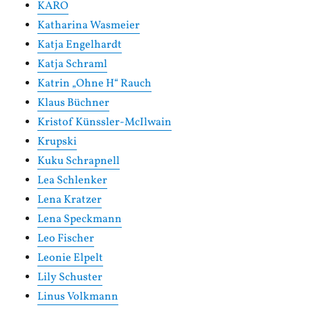
KARO
Katharina Wasmeier
Katja Engelhardt
Katja Schraml
Katrin „Ohne H“ Rauch
Klaus Büchner
Kristof Künssler-McIlwain
Krupski
Kuku Schrapnell
Lea Schlenker
Lena Kratzer
Lena Speckmann
Leo Fischer
Leonie Elpelt
Lily Schuster
Linus Volkmann