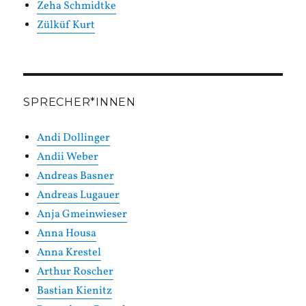
Zeha Schmidtke
Zülküf Kurt
SPRECHER*INNEN
Andi Dollinger
Andii Weber
Andreas Basner
Andreas Lugauer
Anja Gmeinwieser
Anna Housa
Anna Krestel
Arthur Roscher
Bastian Kienitz