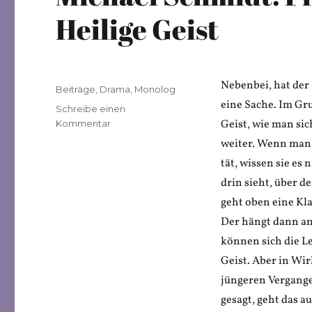
Heilige Geist
Nebenbei, hat der 
Veröffentlicht
Kategorien
Beiträge
,
Drama
,
Monolog
am
eine Sache. Im Gru
Schreibe einen
zu
Geist, wie man sic
Kommentar
Michael
weiter. Wenn man d
Schmidt:
tät, wissen sie es 
Professor
Wuiser
drin sieht, über d
und
geht oben eine Kla
der
Der hängt dann an
Heilige
Geist
können sich die Le
Geist. Aber in Wir
jüngeren Vergang
gesagt, geht das a