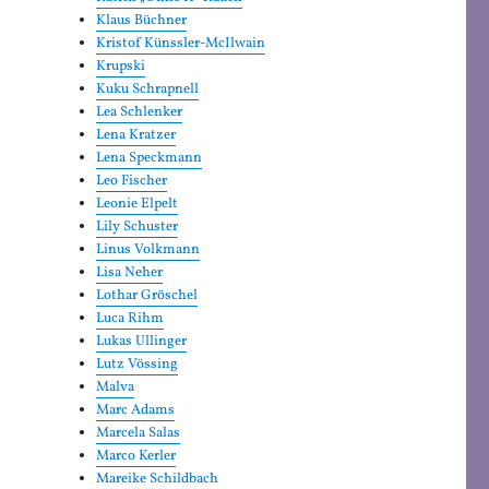
Klaus Büchner
Kristof Künssler-McIlwain
Krupski
Kuku Schrapnell
Lea Schlenker
Lena Kratzer
Lena Speckmann
Leo Fischer
Leonie Elpelt
Lily Schuster
Linus Volkmann
Lisa Neher
Lothar Gröschel
Luca Rihm
Lukas Ullinger
Lutz Vössing
Malva
Marc Adams
Marcela Salas
Marco Kerler
Mareike Schildbach