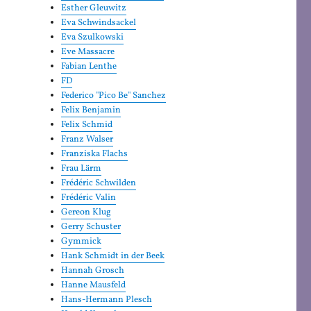
Esther Gleuwitz
Eva Schwindsackel
Eva Szulkowski
Eve Massacre
Fabian Lenthe
FD
Federico "Pico Be" Sanchez
Felix Benjamin
Felix Schmid
Franz Walser
Franziska Flachs
Frau Lärm
Frédéric Schwilden
Frédéric Valin
Gereon Klug
Gerry Schuster
Gymmick
Hank Schmidt in der Beek
Hannah Grosch
Hanne Mausfeld
Hans-Hermann Plesch