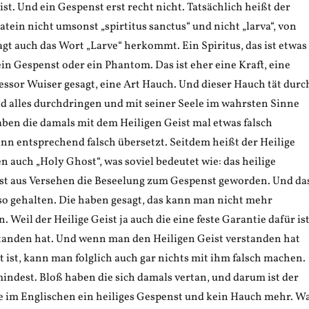
st. Und ein Gespenst erst recht nicht. Tatsächlich heißt der
Latein nicht umsonst „spirtitus sanctus“ und nicht „larva“, von
gt auch das Wort „Larve“ herkommt. Ein Spiritus, das ist etwas
in Gespenst oder ein Phantom. Das ist eher eine Kraft, eine
fessor Wuiser gesagt, eine Art Hauch. Und dieser Hauch tät durc
d alles durchdringen und mit seiner Seele im wahrsten Sinne
aben die damals mit dem Heiligen Geist mal etwas falsch
nn entsprechend falsch übersetzt. Seitdem heißt der Heilige
n auch „Holy Ghost“, was soviel bedeutet wie: das heilige
st aus Versehen die Beseelung zum Gespenst geworden. Und da
 so gehalten. Die haben gesagt, das kann man nicht mehr
 Weil der Heilige Geist ja auch die eine feste Garantie dafür ist
tanden hat. Und wenn man den Heiligen Geist verstanden hat
t ist, kann man folglich auch gar nichts mit ihm falsch machen.
indest. Bloß haben die sich damals vertan, und darum ist der
te im Englischen ein heiliges Gespenst und kein Hauch mehr. W