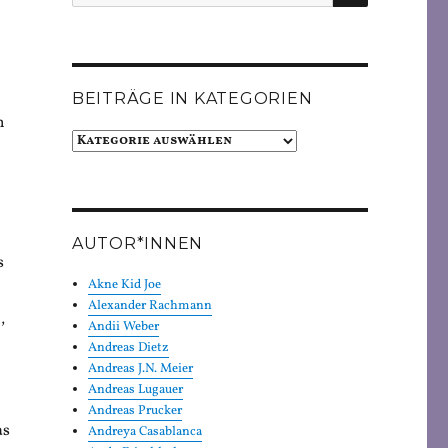
nach:
BEITRÄGE IN KATEGORIEN
h
Beiträge
in
Kategorien
AUTOR*INNEN
s
Akne Kid Joe
Alexander Rachmann
,
Andii Weber
Andreas Dietz
Andreas J.N. Meier
Andreas Lugauer
Andreas Prucker
as
Andreya Casablanca