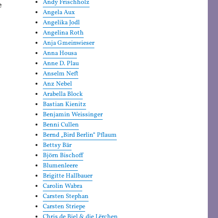
Andy Frischholz
e
Angela Aux
Angelika Jodl
Angelina Roth
Anja Gmeinwieser
Anna Housa
Anne D. Plau
Anselm Neft
Anz Nebel
Arabella Block
Bastian Kienitz
Benjamin Weissinger
Benni Cullen
Bernd „Bird Berlin“ Pflaum
Bettsy Bär
Björn Bischoff
Blumenleere
Brigitte Hallbauer
Carolin Wabra
Carsten Stephan
Carsten Striepe
Chris de Biel & die Lërchen