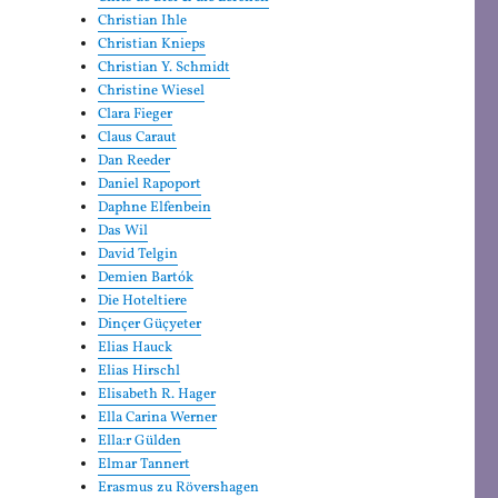
Christian Ihle
Christian Knieps
Christian Y. Schmidt
Christine Wiesel
Clara Fieger
Claus Caraut
Dan Reeder
Daniel Rapoport
Daphne Elfenbein
Das Wil
David Telgin
Demien Bartók
Die Hoteltiere
Dinçer Güçyeter
Elias Hauck
Elias Hirschl
Elisabeth R. Hager
Ella Carina Werner
Ella:r Gülden
Elmar Tannert
Erasmus zu Rövershagen