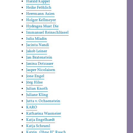
Harald Kappel
Heike Fröhlich
Herrmann Asien
Holger Kellmeyer
Hydragea Must Die
Immanuel Reinschlüssel
Iulia Mladin
Jacinta Nandi
Jakob Leiner
Jan Bratenstein
Janina Dotzauer
Jasper Nicolaisen
Jone Engel
Jörg Hilse
Julian Knoth
Juliane Kling
Jutta v. Ochsenstein
KARO
Katharina Wasmeier
Katja Engelhardt
Katja Schraml
Katrin „Ohne H“ Rauch