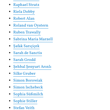
Raphael Stratz
Riela Dobby
Robert Alan
Roland van Oystern
Ruben Trawally
Sabrina Maria Marzell
Şafak Sarıçiçek
Sarah de Sanctis
Sarah Grodd
Şehbal Şenyurt Arınlı
Silke Gruber
Simon Borowiak
Simon Ischebeck
Sophia Süßmilch
Sophie Stiller
Stefan Veith