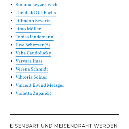
Simona Leyzerovich
Theobald O.J. Fuchs
Tillmann Severin
Timo Möller
Tobias Lindemann
Uwe Scherzer (†)
Vaha Candolucky
Varvara Imas
Verena Schmidt
Viktoria Solner
Vincent Eivind Metzger
Violetta Zupančič
EISENBART UND MEISENDRAHT WERDEN