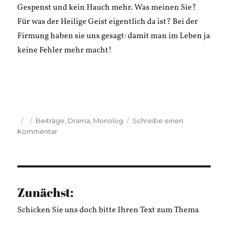
Gespenst und kein Hauch mehr. Was meinen Sie?
Für was der Heilige Geist eigentlich da ist? Bei der
Firmung haben sie uns gesagt: damit man im Leben ja
keine Fehler mehr macht!
Veröffentlicht
Kategorien
Beiträge
,
Drama
,
Monolog
Schreibe einen
am
zu
Kommentar
Michael
Schmidt:
Professor
Wuiser
und
Zunächst:
der
Heilige
Schicken Sie uns doch bitte Ihren Text zum Thema
Geist