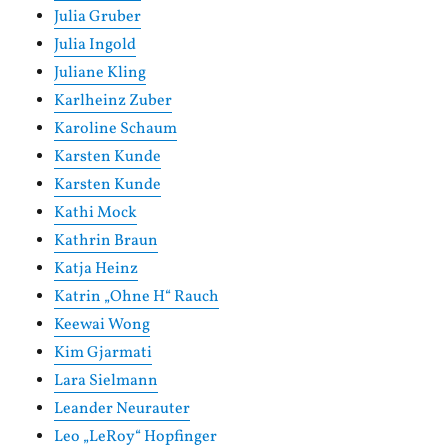
Julia Gruber
Julia Ingold
Juliane Kling
Karlheinz Zuber
Karoline Schaum
Karsten Kunde
Karsten Kunde
Kathi Mock
Kathrin Braun
Katja Heinz
Katrin „Ohne H“ Rauch
Keewai Wong
Kim Gjarmati
Lara Sielmann
Leander Neurauter
Leo „LeRoy“ Hopfinger