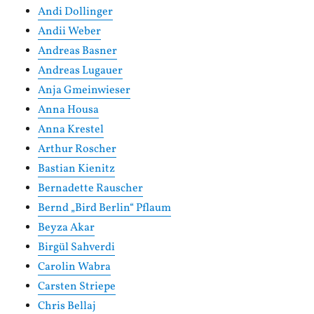
Andi Dollinger
Andii Weber
Andreas Basner
Andreas Lugauer
Anja Gmeinwieser
Anna Housa
Anna Krestel
Arthur Roscher
Bastian Kienitz
Bernadette Rauscher
Bernd „Bird Berlin“ Pflaum
Beyza Akar
Birgül Sahverdi
Carolin Wabra
Carsten Striepe
Chris Bellaj