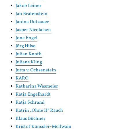
Jakob Leiner
Jan Bratenstein
Janina Dotzauer
Jasper Nicolaisen
Jone Engel
Jörg Hilse
Julian Knoth
Juliane Kling
Jutta v. Ochsenstein
KARO
Katharina Wasmeier
Katja Engelhardt
Katja Schraml
Katrin „Ohne H“ Rauch
Klaus Büchner
Kristof Künssler-McIlwain