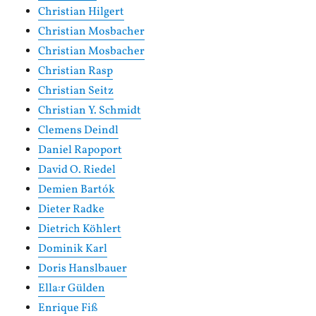
Christian Hilgert
Christian Mosbacher
Christian Mosbacher
Christian Rasp
Christian Seitz
Christian Y. Schmidt
Clemens Deindl
Daniel Rapoport
David O. Riedel
Demien Bartók
Dieter Radke
Dietrich Köhlert
Dominik Karl
Doris Hanslbauer
Ella:r Gülden
Enrique Fiß