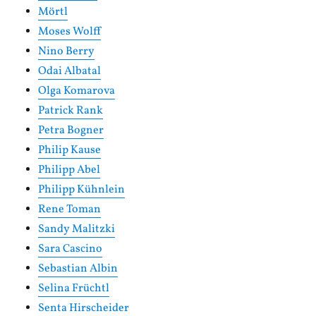
Mörtl
Moses Wolff
Nino Berry
Odai Albatal
Olga Komarova
Patrick Rank
Petra Bogner
Philip Kause
Philipp Abel
Philipp Kühnlein
Rene Toman
Sandy Malitzki
Sara Cascino
Sebastian Albin
Selina Früchtl
Senta Hirscheider