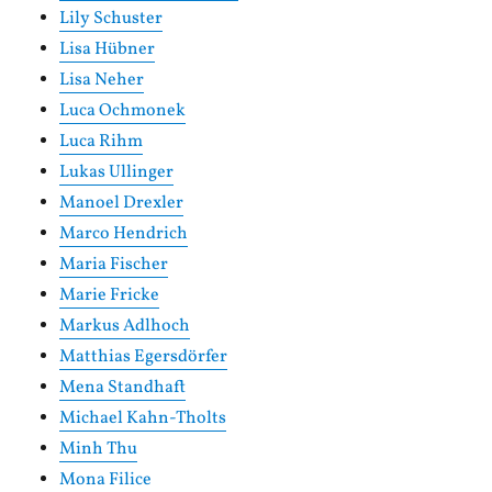
Lily Schuster
Lisa Hübner
Lisa Neher
Luca Ochmonek
Luca Rihm
Lukas Ullinger
Manoel Drexler
Marco Hendrich
Maria Fischer
Marie Fricke
Markus Adlhoch
Matthias Egersdörfer
Mena Standhaft
Michael Kahn-Tholts
Minh Thu
Mona Filice