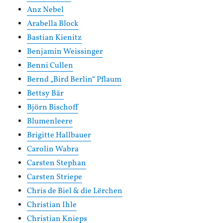
Anz Nebel
Arabella Block
Bastian Kienitz
Benjamin Weissinger
Benni Cullen
Bernd „Bird Berlin“ Pflaum
Bettsy Bär
Björn Bischoff
Blumenleere
Brigitte Hallbauer
Carolin Wabra
Carsten Stephan
Carsten Striepe
Chris de Biel & die Lërchen
Christian Ihle
Christian Knieps