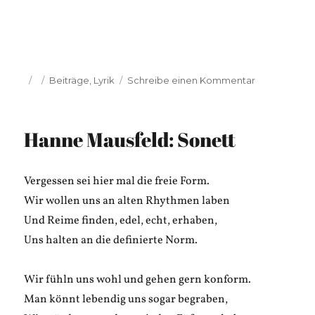
Veröffentlicht
Kategorien
zu
Beiträge
,
Lyrik
Schreibe einen Kommentar
am
Arabella
Block:
Ich
Hanne Mausfeld: Sonett
Geist?
Vergessen sei hier mal die freie Form.
Wir wollen uns an alten Rhythmen laben
Und Reime finden, edel, echt, erhaben,
Uns halten an die definierte Norm.
Wir fühln uns wohl und gehen gern konform.
Man könnt lebendig uns sogar begraben,