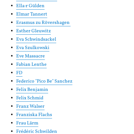
Ella:r Gülden
Elmar Tannert
Erasmus zu Rövershagen
Esther Gleuwitz
Eva Schwindsackel
Eva Szulkowski
Eve Massacre
Fabian Lenthe
FD
Federico "Pico Be" Sanchez
Felix Benjamin
Felix Schmid
Franz Walser
Franziska Flachs
Frau Lärm
Frédéric Schwilden