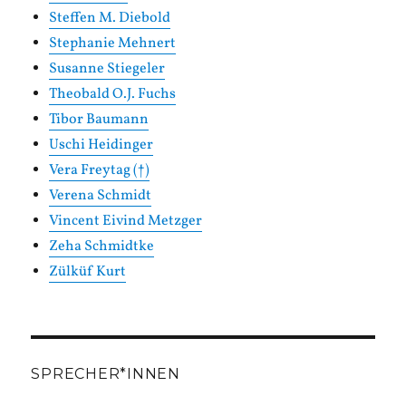
Steffen M. Diebold
Stephanie Mehnert
Susanne Stiegeler
Theobald O.J. Fuchs
Tibor Baumann
Uschi Heidinger
Vera Freytag (†)
Verena Schmidt
Vincent Eivind Metzger
Zeha Schmidtke
Zülküf Kurt
SPRECHER*INNEN