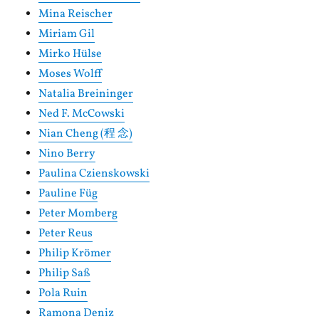
Mina Reischer
Miriam Gil
Mirko Hülse
Moses Wolff
Natalia Breininger
Ned F. McCowski
Nian Cheng (程 念)
Nino Berry
Paulina Czienskowski
Pauline Füg
Peter Momberg
Peter Reus
Philip Krömer
Philip Saß
Pola Ruin
Ramona Deniz