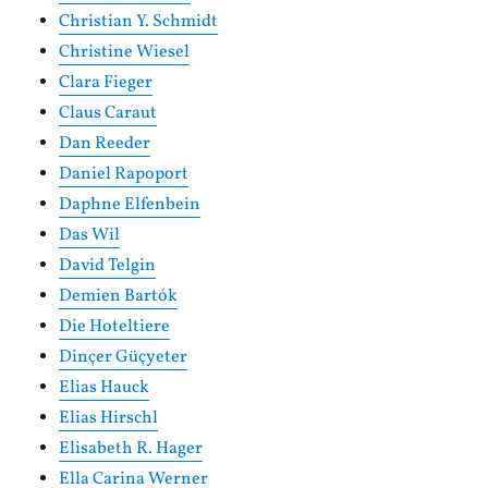
Christian Y. Schmidt
Christine Wiesel
Clara Fieger
Claus Caraut
Dan Reeder
Daniel Rapoport
Daphne Elfenbein
Das Wil
David Telgin
Demien Bartók
Die Hoteltiere
Dinçer Güçyeter
Elias Hauck
Elias Hirschl
Elisabeth R. Hager
Ella Carina Werner