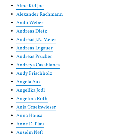
Akne Kid Joe
Alexander Rachmann
Andii Weber
Andreas Dietz
Andreas J.N. Meier
Andreas Lugauer
Andreas Prucker
Andreya Casablanca
Andy Frischholz
Angela Aux
Angelika Jodl
Angelina Roth
Anja Gmeinwieser
Anna Housa
Anne D. Plau
Anselm Neft