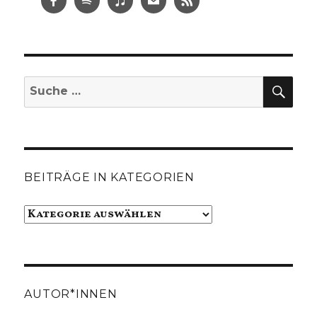
SUC
Suche
nach:
BEITRÄGE IN KATEGORIEN
Beiträge
in
Kategorien
AUTOR*INNEN