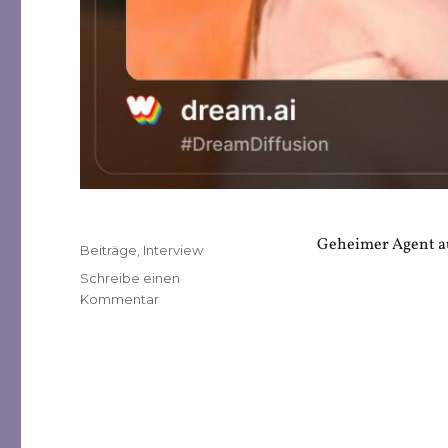
Geheimer Agent au
Veröffentlicht
Kategorien
Beiträge
,
Interview
am
Schreibe einen
zu
Kommentar
Felix
Schmid:
Super
Mario
in
Moskau