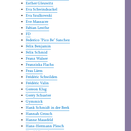
Esther Gleuwitz
Eva Schwindsackel
Eva Szulkowski
Eve Massacre
Fabian Lenthe
FD
Federico "Pico Be" Sanchez
Felix Benjamin
Felix Schmid
Franz Walser
Franziska Flachs
Frau Lärm
Frédéric Schwilden
Frédéric Valin
Gereon Klug
Gerry Schuster
Gymmick
Hank Schmidt in der Beek
Hannah Grosch
Hanne Mausfeld
Hans-Hermann Plesch