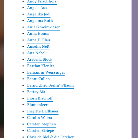
Andy Frischholz
Angela Aux
Angelika Jodl
Angelina Roth
Anja Gmeinwieser
Anna Housa
Anne D. Plau
Anselm Neft
Anz Nebel
Arabella Block
Bastian Kienitz
Benjamin Weissinger
Benni Cullen
Bernd „Bird Berlin“ Pflaum
Bettsy Bär
Björn Bischoff
Blumenleere
Brigitte Hallbauer
Carolin Wabra
Carsten Stephan
Carsten Striepe
Chris de Biel & die Lërchen