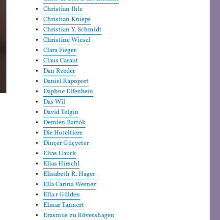
Christian Ihle
Christian Knieps
Christian Y. Schmidt
Christine Wiesel
Clara Fieger
Claus Caraut
Dan Reeder
Daniel Rapoport
Daphne Elfenbein
Das Wil
David Telgin
Demien Bartók
Die Hoteltiere
Dinçer Güçyeter
Elias Hauck
Elias Hirschl
Elisabeth R. Hager
Ella Carina Werner
Ella:r Gülden
Elmar Tannert
Erasmus zu Rövershagen