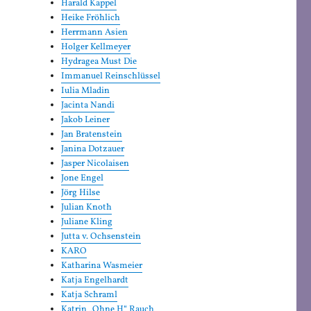
Harald Kappel
Heike Fröhlich
Herrmann Asien
Holger Kellmeyer
Hydragea Must Die
Immanuel Reinschlüssel
Iulia Mladin
Jacinta Nandi
Jakob Leiner
Jan Bratenstein
Janina Dotzauer
Jasper Nicolaisen
Jone Engel
Jörg Hilse
Julian Knoth
Juliane Kling
Jutta v. Ochsenstein
KARO
Katharina Wasmeier
Katja Engelhardt
Katja Schraml
Katrin „Ohne H“ Rauch