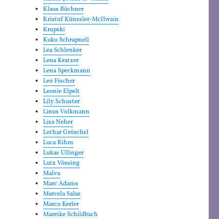
Klaus Büchner
Kristof Künssler-McIlwain
Krupski
Kuku Schrapnell
Lea Schlenker
Lena Kratzer
Lena Speckmann
Leo Fischer
Leonie Elpelt
Lily Schuster
Linus Volkmann
Lisa Neher
Lothar Gröschel
Luca Rihm
Lukas Ullinger
Lutz Vössing
Malva
Marc Adams
Marcela Salas
Marco Kerler
Mareike Schildbach