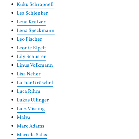
Kuku Schrapnell
Lea Schlenker
Lena Kratzer
Lena Speckmann
Leo Fischer
Leonie Elpelt
Lily Schuster
Linus Volkmann
Lisa Neher
Lothar Gröschel
Luca Rihm
Lukas Ullinger
Lutz Vössing
Malva
Marc Adams
Marcela Salas