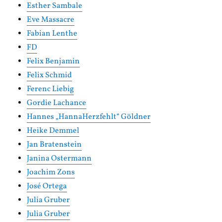
Esther Sambale
Eve Massacre
Fabian Lenthe
FD
Felix Benjamin
Felix Schmid
Ferenc Liebig
Gordie Lachance
Hannes „HannaHerzfehlt“ Göldner
Heike Demmel
Jan Bratenstein
Janina Ostermann
Joachim Zons
José Ortega
Julia Gruber
Julia Gruber