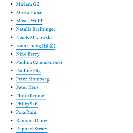
Miriam Gil
Mirko Hülse
Moses Wolff
Natalia Breininger
Ned F. McCowski
Nian Cheng (程 念)
Nino Berry
Paulina Czienskowski
Pauline Füg
Peter Momberg
Peter Reus
Philip Krömer
Philip Saß
Pola Ruin
Ramona Deniz
Raphael Stratz