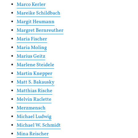
Marco Kerler
Mareike Schildbach
Margit Heumann
Margret Bernreuther
Maria Fischer
Maria Moling
Marius Geitz
Marlene Steidele
Martin Knepper
Matt S. Bakausky
Matthias Rische
Melvin Raclette
Merzmensch
Michael Ludwig
Michael W. Schmidt
Mina Reischer