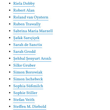
Riela Dobby
Robert Alan
Roland van Oystern
Ruben Trawally
Sabrina Maria Marzell
Şafak Sarıçiçek
Sarah de Sanctis
Sarah Grodd
Şehbal Şenyurt Arınlı
Silke Gruber
Simon Borowiak
Simon Ischebeck
Sophia Süßmilch
Sophie Stiller
Stefan Veith
Steffen M. Diebold