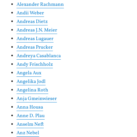
Alexander Rachmann
Andii Weber
Andreas Dietz
Andreas J.N. Meier
Andreas Lugauer
Andreas Prucker
Andreya Casablanca
Andy Frischholz
Angela Aux
Angelika Jodl
Angelina Roth
Anja Gmeinwieser
Anna Housa
Anne D. Plau
Anselm Neft
Anz Nebel