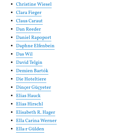
Christine Wiesel
Clara Fieger
Claus Caraut
Dan Reeder
Daniel Rapoport
Daphne Elfenbein
Das Wil
David Telgin
Demien Bartók
Die Hoteltiere
Dinçer Güçyeter
Elias Hauck
Elias Hirschl
Elisabeth R. Hager
Ella Carina Werner
Ella:r Gülden