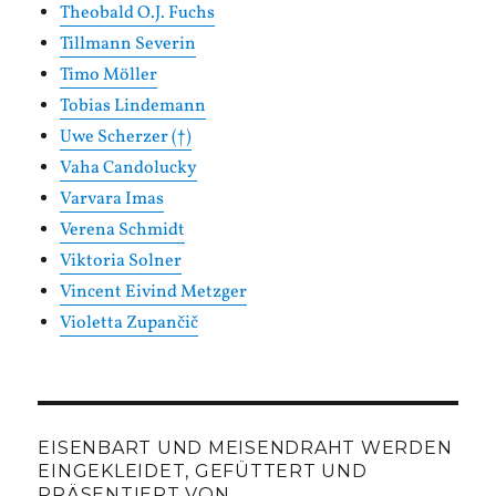
Theobald O.J. Fuchs
Tillmann Severin
Timo Möller
Tobias Lindemann
Uwe Scherzer (†)
Vaha Candolucky
Varvara Imas
Verena Schmidt
Viktoria Solner
Vincent Eivind Metzger
Violetta Zupančič
EISENBART UND MEISENDRAHT WERDEN
EINGEKLEIDET, GEFÜTTERT UND
PRÄSENTIERT VON