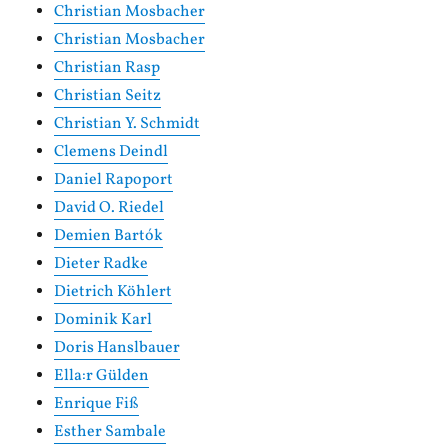
Christian Mosbacher
Christian Mosbacher
Christian Rasp
Christian Seitz
Christian Y. Schmidt
Clemens Deindl
Daniel Rapoport
David O. Riedel
Demien Bartók
Dieter Radke
Dietrich Köhlert
Dominik Karl
Doris Hanslbauer
Ella:r Gülden
Enrique Fiß
Esther Sambale