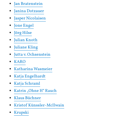
Jan Bratenstein
Janina Dotzauer
Jasper Nicolaisen
Jone Engel
Jörg Hilse
Julian Knoth
Juliane Kling
Jutta v. Ochsenstein
KARO
Katharina Wasmeier
Katja Engelhardt
Katja Schraml
Katrin „Ohne H“ Rauch
Klaus Büchner
Kristof Künssler-McIlwain
Krupski