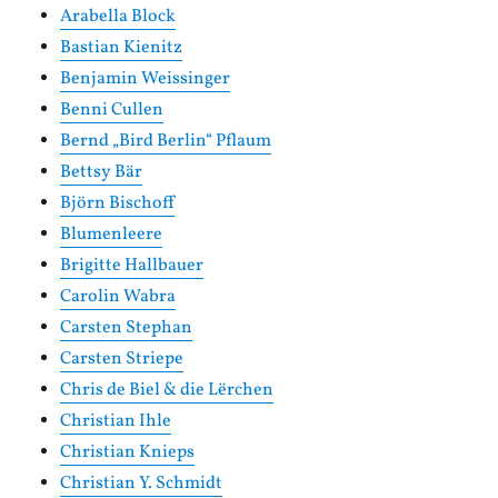
Arabella Block
Bastian Kienitz
Benjamin Weissinger
Benni Cullen
Bernd „Bird Berlin“ Pflaum
Bettsy Bär
Björn Bischoff
Blumenleere
Brigitte Hallbauer
Carolin Wabra
Carsten Stephan
Carsten Striepe
Chris de Biel & die Lërchen
Christian Ihle
Christian Knieps
Christian Y. Schmidt