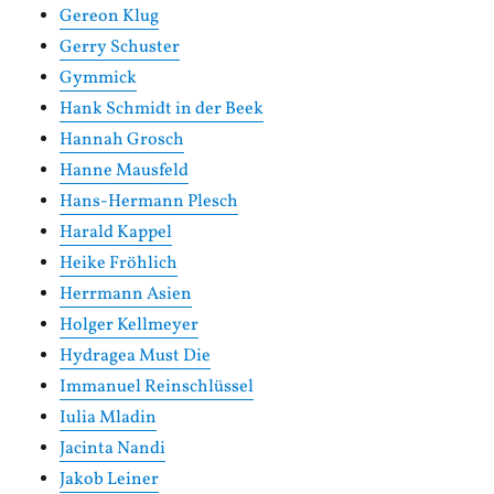
Gereon Klug
Gerry Schuster
Gymmick
Hank Schmidt in der Beek
Hannah Grosch
Hanne Mausfeld
Hans-Hermann Plesch
Harald Kappel
Heike Fröhlich
Herrmann Asien
Holger Kellmeyer
Hydragea Must Die
Immanuel Reinschlüssel
Iulia Mladin
Jacinta Nandi
Jakob Leiner