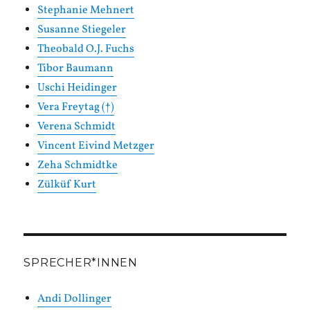
Stephanie Mehnert
Susanne Stiegeler
Theobald O.J. Fuchs
Tibor Baumann
Uschi Heidinger
Vera Freytag (†)
Verena Schmidt
Vincent Eivind Metzger
Zeha Schmidtke
Zülküf Kurt
SPRECHER*INNEN
Andi Dollinger