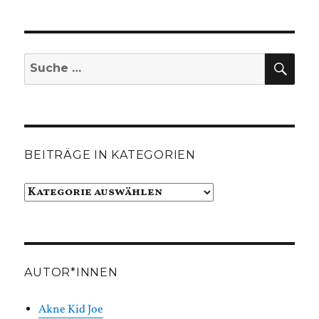
SUC
Suche
nach:
BEITRÄGE IN KATEGORIEN
Beiträge
in
Kategorien
AUTOR*INNEN
Akne Kid Joe