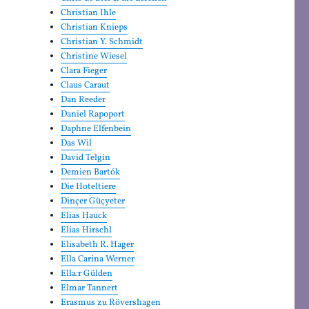
Christian Ihle
Christian Knieps
Christian Y. Schmidt
Christine Wiesel
Clara Fieger
Claus Caraut
Dan Reeder
Daniel Rapoport
Daphne Elfenbein
Das Wil
David Telgin
Demien Bartók
Die Hoteltiere
Dinçer Güçyeter
Elias Hauck
Elias Hirschl
Elisabeth R. Hager
Ella Carina Werner
Ella:r Gülden
Elmar Tannert
Erasmus zu Rövershagen