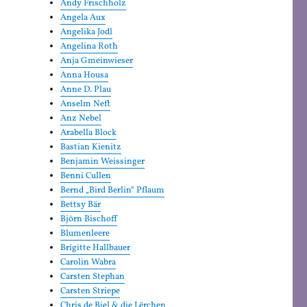
Andy Frischholz
Angela Aux
Angelika Jodl
Angelina Roth
Anja Gmeinwieser
Anna Housa
Anne D. Plau
Anselm Neft
Anz Nebel
Arabella Block
Bastian Kienitz
Benjamin Weissinger
Benni Cullen
Bernd „Bird Berlin“ Pflaum
Bettsy Bär
Björn Bischoff
Blumenleere
Brigitte Hallbauer
Carolin Wabra
Carsten Stephan
Carsten Striepe
Chris de Biel & die Lërchen