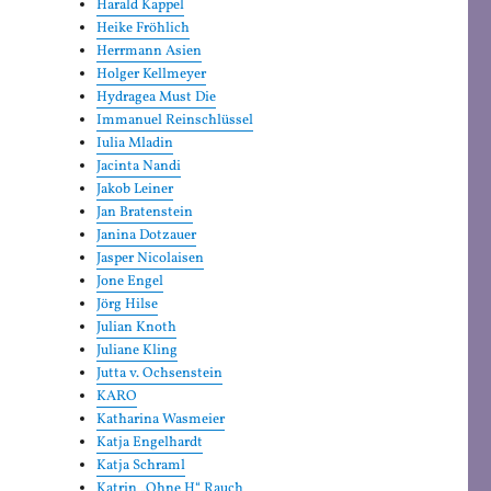
Harald Kappel
Heike Fröhlich
Herrmann Asien
Holger Kellmeyer
Hydragea Must Die
Immanuel Reinschlüssel
Iulia Mladin
Jacinta Nandi
Jakob Leiner
Jan Bratenstein
Janina Dotzauer
Jasper Nicolaisen
Jone Engel
Jörg Hilse
Julian Knoth
Juliane Kling
Jutta v. Ochsenstein
KARO
Katharina Wasmeier
Katja Engelhardt
Katja Schraml
Katrin „Ohne H“ Rauch