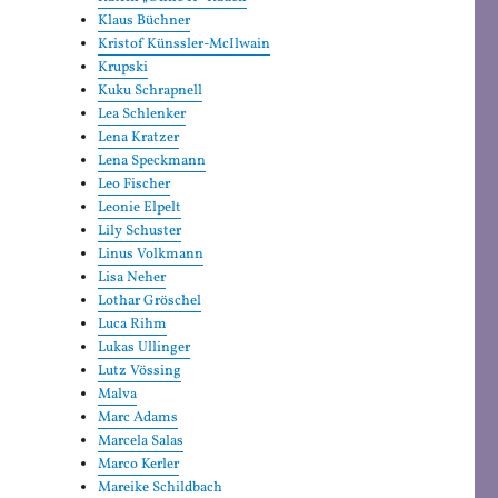
Klaus Büchner
Kristof Künssler-McIlwain
Krupski
Kuku Schrapnell
Lea Schlenker
Lena Kratzer
Lena Speckmann
Leo Fischer
Leonie Elpelt
Lily Schuster
Linus Volkmann
Lisa Neher
Lothar Gröschel
Luca Rihm
Lukas Ullinger
Lutz Vössing
Malva
Marc Adams
Marcela Salas
Marco Kerler
Mareike Schildbach