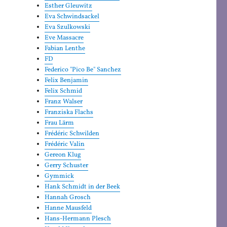
Esther Gleuwitz
Eva Schwindsackel
Eva Szulkowski
Eve Massacre
Fabian Lenthe
FD
Federico "Pico Be" Sanchez
Felix Benjamin
Felix Schmid
Franz Walser
Franziska Flachs
Frau Lärm
Frédéric Schwilden
Frédéric Valin
Gereon Klug
Gerry Schuster
Gymmick
Hank Schmidt in der Beek
Hannah Grosch
Hanne Mausfeld
Hans-Hermann Plesch