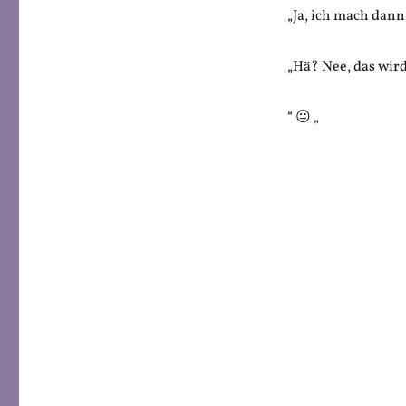
„Ja, ich mach dann
„Hä? Nee, das wird
“ 😐 „