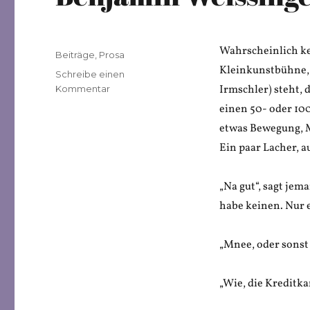
Wahrscheinlich kei
Veröffentlicht
Kategorien
Beiträge
,
Prosa
am
Kleinkunstbühne, 
Schreibe einen
zu
Irmschler) steht, 
Kommentar
Benjamin
einen 50- oder 10
Weissinger:
etwas Bewegung, M
Magie
Ein paar Lacher, a
„Na gut“, sagt jem
habe keinen. Nur 
„Mnee, oder sonst 
„Wie, die Kreditka