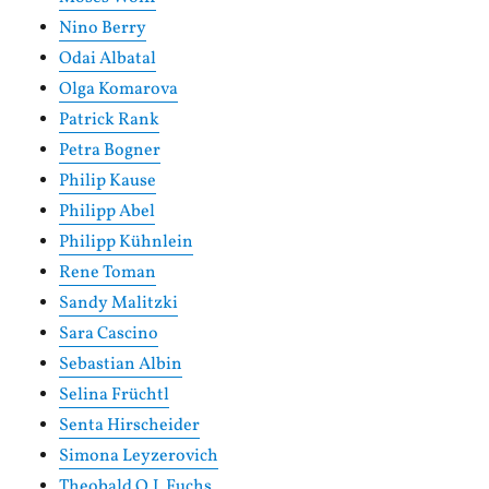
Nino Berry
Odai Albatal
Olga Komarova
Patrick Rank
Petra Bogner
Philip Kause
Philipp Abel
Philipp Kühnlein
Rene Toman
Sandy Malitzki
Sara Cascino
Sebastian Albin
Selina Früchtl
Senta Hirscheider
Simona Leyzerovich
Theobald O.J. Fuchs