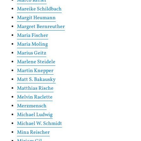
Marco Kerler
Mareike Schildbach
Margit Heumann
Margret Bernreuther
Maria Fischer
Maria Moling
Marius Geitz
Marlene Steidele
Martin Knepper
Matt S. Bakausky
Matthias Rische
Melvin Raclette
Merzmensch
Michael Ludwig
Michael W. Schmidt
Mina Reischer