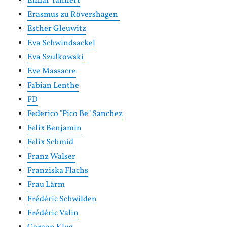
Elmar Tannert
Erasmus zu Rövershagen
Esther Gleuwitz
Eva Schwindsackel
Eva Szulkowski
Eve Massacre
Fabian Lenthe
FD
Federico "Pico Be" Sanchez
Felix Benjamin
Felix Schmid
Franz Walser
Franziska Flachs
Frau Lärm
Frédéric Schwilden
Frédéric Valin