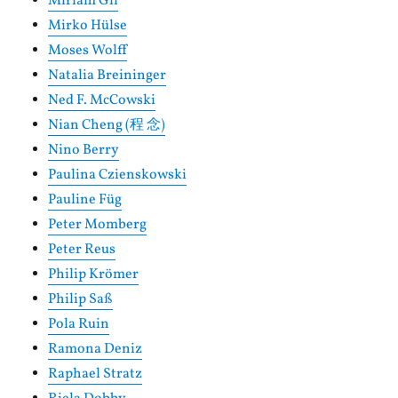
Miriam Gil
Mirko Hülse
Moses Wolff
Natalia Breininger
Ned F. McCowski
Nian Cheng (程 念)
Nino Berry
Paulina Czienskowski
Pauline Füg
Peter Momberg
Peter Reus
Philip Krömer
Philip Saß
Pola Ruin
Ramona Deniz
Raphael Stratz