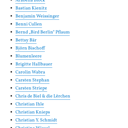
Arabella Block
Bastian Kienitz
Benjamin Weissinger
Benni Cullen
Bernd „Bird Berlin“ Pflaum
Bettsy Bär
Björn Bischoff
Blumenleere
Brigitte Hallbauer
Carolin Wabra
Carsten Stephan
Carsten Striepe
Chris de Biel & die Lërchen
Christian Ihle
Christian Knieps
Christian Y. Schmidt