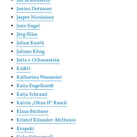
Jan Bratenstein
Janina Dotzauer
Jasper Nicolaisen
Jone Engel
Jörg Hilse
Julian Knoth
Juliane Kling
Jutta v. Ochsenstein
KARO
Katharina Wasmeier
Katja Engelhardt
Katja Schraml
Katrin „Ohne H“ Rauch
Klaus Büchner
Kristof Künssler-McIlwain
Krupski