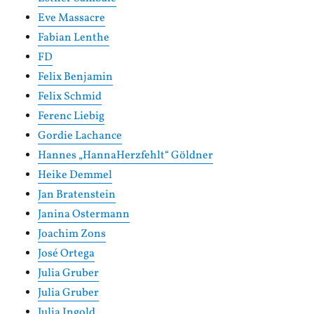
Eve Massacre
Fabian Lenthe
FD
Felix Benjamin
Felix Schmid
Ferenc Liebig
Gordie Lachance
Hannes „HannaHerzfehlt“ Göldner
Heike Demmel
Jan Bratenstein
Janina Ostermann
Joachim Zons
José Ortega
Julia Gruber
Julia Gruber
Julia Ingold