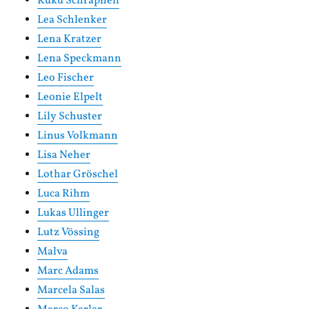
Kuku Schrapnell
Lea Schlenker
Lena Kratzer
Lena Speckmann
Leo Fischer
Leonie Elpelt
Lily Schuster
Linus Volkmann
Lisa Neher
Lothar Gröschel
Luca Rihm
Lukas Ullinger
Lutz Vössing
Malva
Marc Adams
Marcela Salas