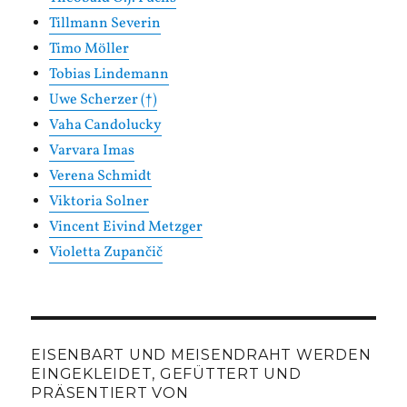
Tillmann Severin
Timo Möller
Tobias Lindemann
Uwe Scherzer (†)
Vaha Candolucky
Varvara Imas
Verena Schmidt
Viktoria Solner
Vincent Eivind Metzger
Violetta Zupančič
EISENBART UND MEISENDRAHT WERDEN
EINGEKLEIDET, GEFÜTTERT UND
PRÄSENTIERT VON