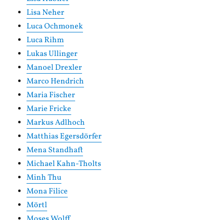
Lisa Neher
Luca Ochmonek
Luca Rihm
Lukas Ullinger
Manoel Drexler
Marco Hendrich
Maria Fischer
Marie Fricke
Markus Adlhoch
Matthias Egersdörfer
Mena Standhaft
Michael Kahn-Tholts
Minh Thu
Mona Filice
Mörtl
Moses Wolff