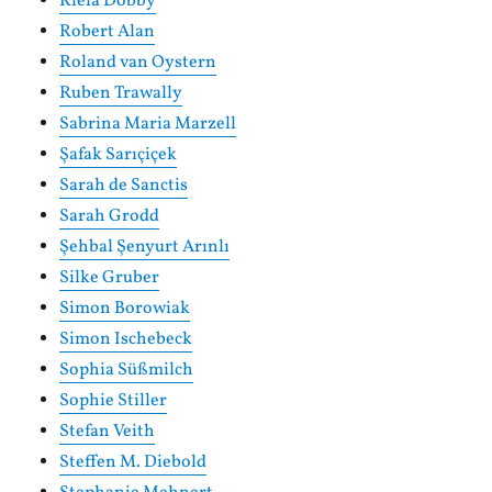
Riela Dobby
Robert Alan
Roland van Oystern
Ruben Trawally
Sabrina Maria Marzell
Şafak Sarıçiçek
Sarah de Sanctis
Sarah Grodd
Şehbal Şenyurt Arınlı
Silke Gruber
Simon Borowiak
Simon Ischebeck
Sophia Süßmilch
Sophie Stiller
Stefan Veith
Steffen M. Diebold