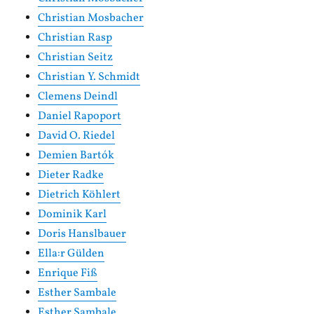
Christian Mosbacher
Christian Rasp
Christian Seitz
Christian Y. Schmidt
Clemens Deindl
Daniel Rapoport
David O. Riedel
Demien Bartók
Dieter Radke
Dietrich Köhlert
Dominik Karl
Doris Hanslbauer
Ella:r Gülden
Enrique Fiß
Esther Sambale
Esther Sambale