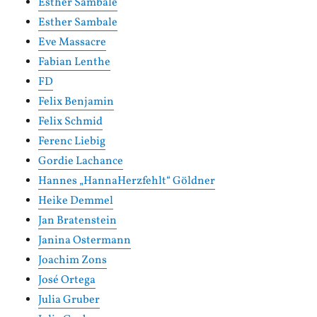
Esther Sambale
Esther Sambale
Eve Massacre
Fabian Lenthe
FD
Felix Benjamin
Felix Schmid
Ferenc Liebig
Gordie Lachance
Hannes „HannaHerzfehlt“ Göldner
Heike Demmel
Jan Bratenstein
Janina Ostermann
Joachim Zons
José Ortega
Julia Gruber