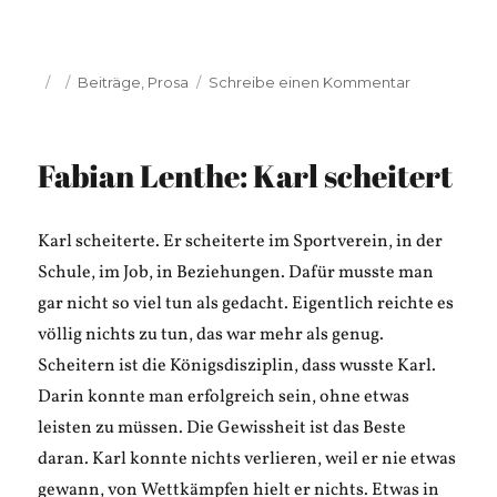
Veröffentlicht
Kategorien
zu
Beiträge
,
Prosa
Schreibe einen Kommentar
am
Felix
Benjamin:
Scheitern
Fabian Lenthe: Karl scheitert
als
Chance
Karl scheiterte. Er scheiterte im Sportverein, in der
Schule, im Job, in Beziehungen. Dafür musste man
gar nicht so viel tun als gedacht. Eigentlich reichte es
völlig nichts zu tun, das war mehr als genug.
Scheitern ist die Königsdisziplin, dass wusste Karl.
Darin konnte man erfolgreich sein, ohne etwas
leisten zu müssen. Die Gewissheit ist das Beste
daran. Karl konnte nichts verlieren, weil er nie etwas
gewann, von Wettkämpfen hielt er nichts. Etwas in