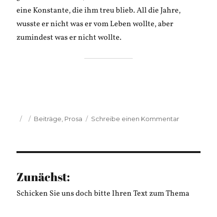
eine Konstante, die ihm treu blieb. All die Jahre,
wusste er nicht was er vom Leben wollte, aber
zumindest was er nicht wollte.
Veröffentlicht
Kategorien
zu
Beiträge
,
Prosa
Schreibe einen Kommentar
am
Fabian
Lenthe:
Karl
scheitert
Zunächst:
Schicken Sie uns doch bitte Ihren Text zum Thema