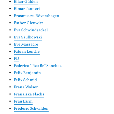
Ella:r Gülden
Elmar Tannert
Erasmus zu Rövershagen
Esther Gleuwitz
Eva Schwindsackel
Eva Szulkowski
Eve Massacre
Fabian Lenthe
FD
Federico "Pico Be" Sanchez
Felix Benjamin
Felix Schmid
Franz Walser
Franziska Flachs
Frau Lärm
Frédéric Schwilden