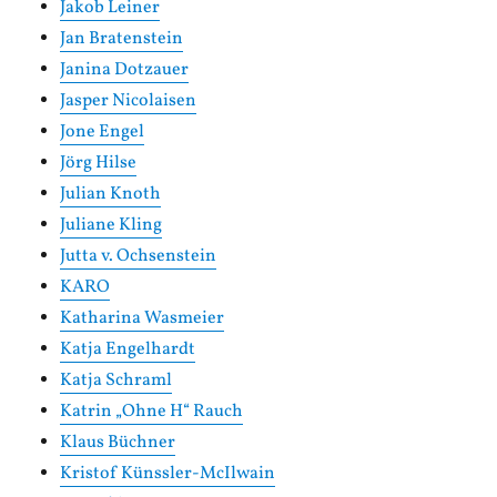
Jakob Leiner
Jan Bratenstein
Janina Dotzauer
Jasper Nicolaisen
Jone Engel
Jörg Hilse
Julian Knoth
Juliane Kling
Jutta v. Ochsenstein
KARO
Katharina Wasmeier
Katja Engelhardt
Katja Schraml
Katrin „Ohne H“ Rauch
Klaus Büchner
Kristof Künssler-McIlwain