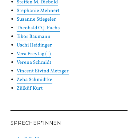
Steffen M. Diebold
Stephanie Mehnert
Susanne Stiegeler
Theobald O.J. Fuchs
Tibor Baumann
Uschi Heidinger
Vera Freytag (†)
Verena Schmidt
Vincent Eivind Metzger
Zeha Schmidtke
Zülküf Kurt
SPRECHER*INNEN