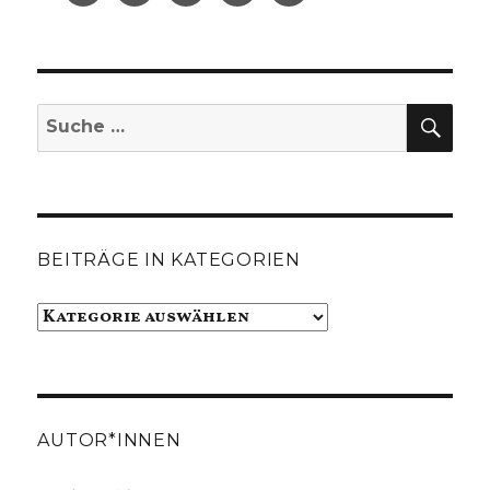
SUC
Suche
nach:
BEITRÄGE IN KATEGORIEN
Beiträge
in
Kategorien
AUTOR*INNEN