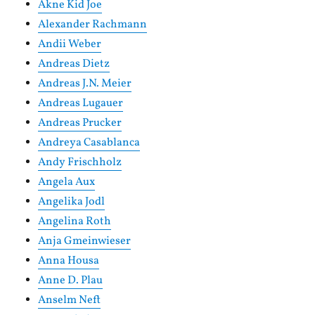
Akne Kid Joe
Alexander Rachmann
Andii Weber
Andreas Dietz
Andreas J.N. Meier
Andreas Lugauer
Andreas Prucker
Andreya Casablanca
Andy Frischholz
Angela Aux
Angelika Jodl
Angelina Roth
Anja Gmeinwieser
Anna Housa
Anne D. Plau
Anselm Neft