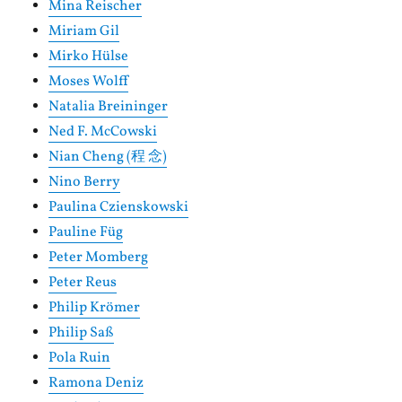
Mina Reischer
Miriam Gil
Mirko Hülse
Moses Wolff
Natalia Breininger
Ned F. McCowski
Nian Cheng (程 念)
Nino Berry
Paulina Czienskowski
Pauline Füg
Peter Momberg
Peter Reus
Philip Krömer
Philip Saß
Pola Ruin
Ramona Deniz