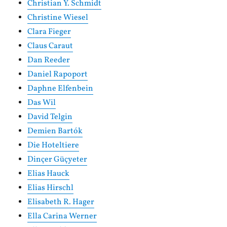
Christian Y. Schmidt
Christine Wiesel
Clara Fieger
Claus Caraut
Dan Reeder
Daniel Rapoport
Daphne Elfenbein
Das Wil
David Telgin
Demien Bartók
Die Hoteltiere
Dinçer Güçyeter
Elias Hauck
Elias Hirschl
Elisabeth R. Hager
Ella Carina Werner