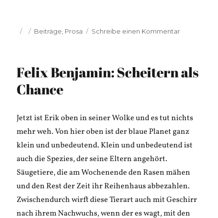
Veröffentlicht
Kategorien
zu
Beiträge
,
Prosa
Schreibe einen Kommentar
am
Carolin
Wabra:
Heimkomm
Felix Benjamin: Scheitern als
Chance
Jetzt ist Erik oben in seiner Wolke und es tut nichts
mehr weh. Von hier oben ist der blaue Planet ganz
klein und unbedeutend. Klein und unbedeutend ist
auch die Spezies, der seine Eltern angehört.
Säugetiere, die am Wochenende den Rasen mähen
und den Rest der Zeit ihr Reihenhaus abbezahlen.
Zwischendurch wirft diese Tierart auch mit Geschirr
nach ihrem Nachwuchs, wenn der es wagt, mit den