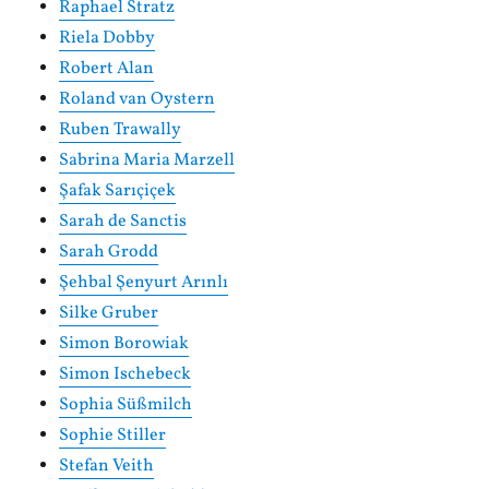
Raphael Stratz
Riela Dobby
Robert Alan
Roland van Oystern
Ruben Trawally
Sabrina Maria Marzell
Şafak Sarıçiçek
Sarah de Sanctis
Sarah Grodd
Şehbal Şenyurt Arınlı
Silke Gruber
Simon Borowiak
Simon Ischebeck
Sophia Süßmilch
Sophie Stiller
Stefan Veith