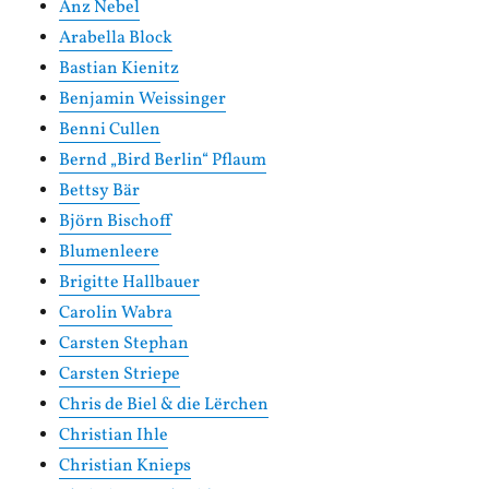
Anz Nebel
Arabella Block
Bastian Kienitz
Benjamin Weissinger
Benni Cullen
Bernd „Bird Berlin“ Pflaum
Bettsy Bär
Björn Bischoff
Blumenleere
Brigitte Hallbauer
Carolin Wabra
Carsten Stephan
Carsten Striepe
Chris de Biel & die Lërchen
Christian Ihle
Christian Knieps