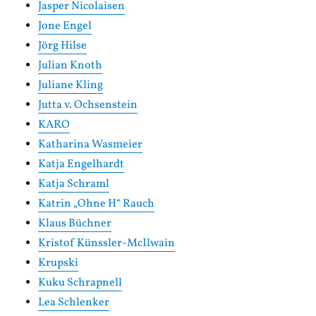
Jasper Nicolaisen
Jone Engel
Jörg Hilse
Julian Knoth
Juliane Kling
Jutta v. Ochsenstein
KARO
Katharina Wasmeier
Katja Engelhardt
Katja Schraml
Katrin „Ohne H“ Rauch
Klaus Büchner
Kristof Künssler-McIlwain
Krupski
Kuku Schrapnell
Lea Schlenker