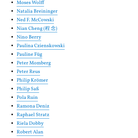
Moses Wolff
Natalia Breininger
Ned F. McCowski
Nian Cheng (程 念)
Nino Berry
Paulina Czienskowski
Pauline Füg
Peter Momberg
Peter Reus
Philip Krömer
Philip Saß
Pola Ruin
Ramona Deniz
Raphael Stratz
Riela Dobby
Robert Alan