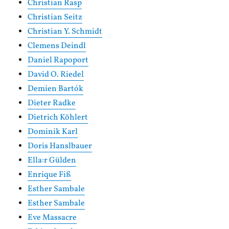
Christian Rasp
Christian Seitz
Christian Y. Schmidt
Clemens Deindl
Daniel Rapoport
David O. Riedel
Demien Bartók
Dieter Radke
Dietrich Köhlert
Dominik Karl
Doris Hanslbauer
Ella:r Gülden
Enrique Fiß
Esther Sambale
Esther Sambale
Eve Massacre