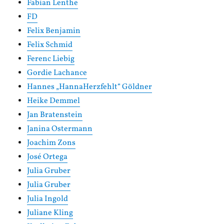
Fabian Lenthe
FD
Felix Benjamin
Felix Schmid
Ferenc Liebig
Gordie Lachance
Hannes „HannaHerzfehlt“ Göldner
Heike Demmel
Jan Bratenstein
Janina Ostermann
Joachim Zons
José Ortega
Julia Gruber
Julia Gruber
Julia Ingold
Juliane Kling