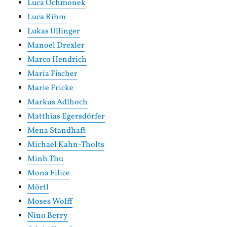
Luca Ochmonek
Luca Rihm
Lukas Ullinger
Manoel Drexler
Marco Hendrich
Maria Fischer
Marie Fricke
Markus Adlhoch
Matthias Egersdörfer
Mena Standhaft
Michael Kahn-Tholts
Minh Thu
Mona Filice
Mörtl
Moses Wolff
Nino Berry