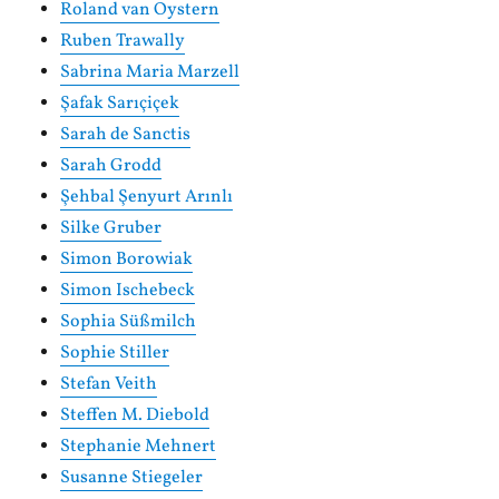
Roland van Oystern
Ruben Trawally
Sabrina Maria Marzell
Şafak Sarıçiçek
Sarah de Sanctis
Sarah Grodd
Şehbal Şenyurt Arınlı
Silke Gruber
Simon Borowiak
Simon Ischebeck
Sophia Süßmilch
Sophie Stiller
Stefan Veith
Steffen M. Diebold
Stephanie Mehnert
Susanne Stiegeler