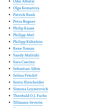
Odai Albatal
Olga Komarova
Patrick Rank
Petra Bogner
Philip Kause
Philipp Abel
Philipp Kühnlein
Rene Toman
Sandy Malitzki
Sara Cascino
Sebastian Albin
Selina Früchtl
Senta Hirscheider
Simona Leyzerovich
Theobald O.J. Fuchs
Tillmann Severin