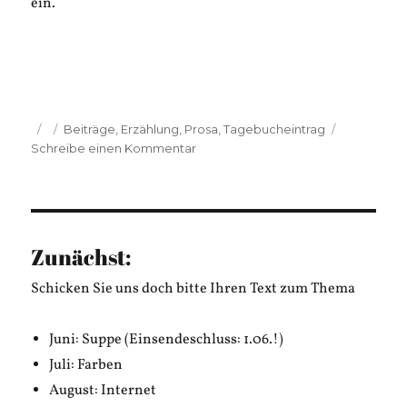
ein.
Veröffentlicht
Kategorien
Beiträge
,
Erzählung
,
Prosa
,
Tagebucheintrag
am
zu
Schreibe einen Kommentar
Fabian
Lenthe:
Langeweile
Zunächst:
Schicken Sie uns doch bitte Ihren Text zum Thema
Juni: Suppe (Einsendeschluss: 1.06.!)
Juli: Farben
August: Internet