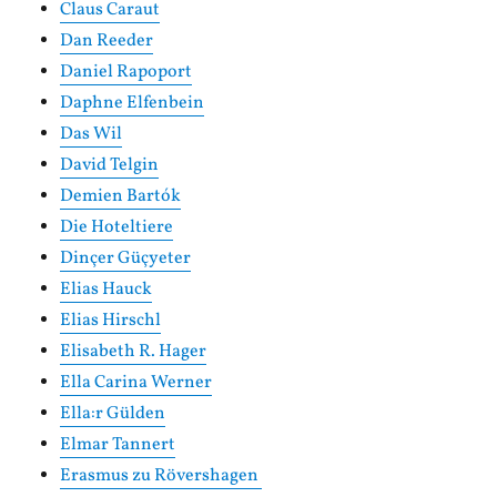
Claus Caraut
Dan Reeder
Daniel Rapoport
Daphne Elfenbein
Das Wil
David Telgin
Demien Bartók
Die Hoteltiere
Dinçer Güçyeter
Elias Hauck
Elias Hirschl
Elisabeth R. Hager
Ella Carina Werner
Ella:r Gülden
Elmar Tannert
Erasmus zu Rövershagen