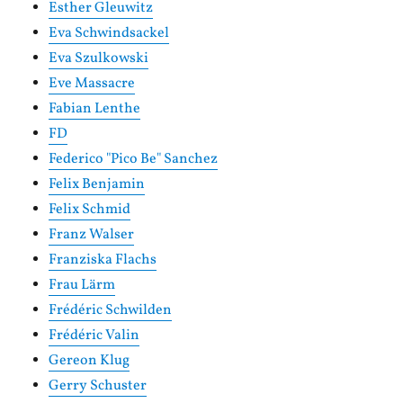
Esther Gleuwitz
Eva Schwindsackel
Eva Szulkowski
Eve Massacre
Fabian Lenthe
FD
Federico "Pico Be" Sanchez
Felix Benjamin
Felix Schmid
Franz Walser
Franziska Flachs
Frau Lärm
Frédéric Schwilden
Frédéric Valin
Gereon Klug
Gerry Schuster