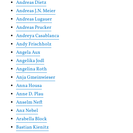
Andreas Dietz
Andreas J.N. Meier
Andreas Lugauer
Andreas Prucker
Andreya Casablanca
Andy Frischholz
Angela Aux
Angelika Jodl
Angelina Roth
Anja Gmeinwieser
Anna Housa
Anne D. Plau
Anselm Neft
Anz Nebel
Arabella Block
Bastian Kienitz