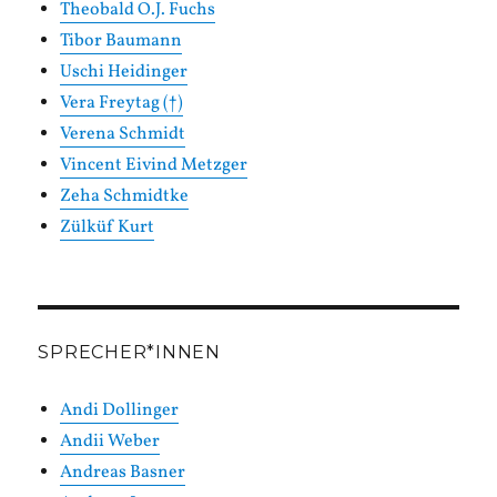
Theobald O.J. Fuchs
Tibor Baumann
Uschi Heidinger
Vera Freytag (†)
Verena Schmidt
Vincent Eivind Metzger
Zeha Schmidtke
Zülküf Kurt
SPRECHER*INNEN
Andi Dollinger
Andii Weber
Andreas Basner