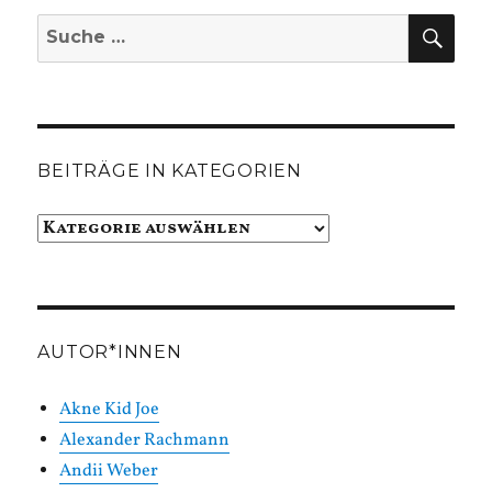
SUC
Suche
nach:
BEITRÄGE IN KATEGORIEN
Beiträge
in
Kategorien
AUTOR*INNEN
Akne Kid Joe
Alexander Rachmann
Andii Weber