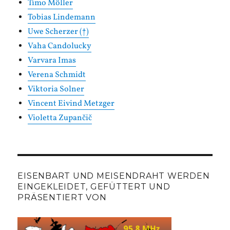
Timo Möller
Tobias Lindemann
Uwe Scherzer (†)
Vaha Candolucky
Varvara Imas
Verena Schmidt
Viktoria Solner
Vincent Eivind Metzger
Violetta Zupančič
EISENBART UND MEISENDRAHT WERDEN
EINGEKLEIDET, GEFÜTTERT UND
PRÄSENTIERT VON