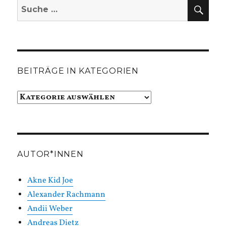
SUC
Suche
nach:
BEITRÄGE IN KATEGORIEN
Beiträge
in
Kategorien
AUTOR*INNEN
Akne Kid Joe
Alexander Rachmann
Andii Weber
Andreas Dietz