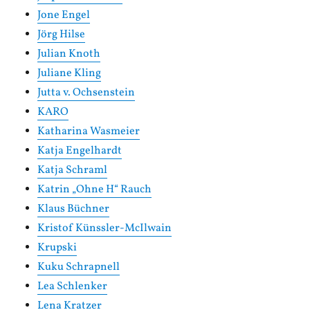
Jone Engel
Jörg Hilse
Julian Knoth
Juliane Kling
Jutta v. Ochsenstein
KARO
Katharina Wasmeier
Katja Engelhardt
Katja Schraml
Katrin „Ohne H“ Rauch
Klaus Büchner
Kristof Künssler-McIlwain
Krupski
Kuku Schrapnell
Lea Schlenker
Lena Kratzer