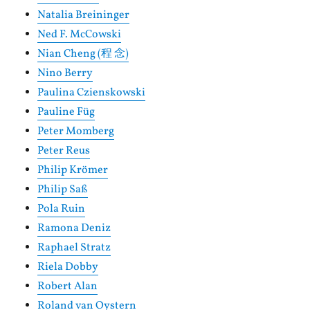
Natalia Breininger
Ned F. McCowski
Nian Cheng (程 念)
Nino Berry
Paulina Czienskowski
Pauline Füg
Peter Momberg
Peter Reus
Philip Krömer
Philip Saß
Pola Ruin
Ramona Deniz
Raphael Stratz
Riela Dobby
Robert Alan
Roland van Oystern