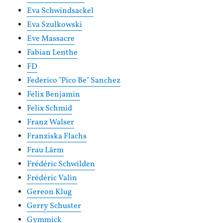
Eva Schwindsackel
Eva Szulkowski
Eve Massacre
Fabian Lenthe
FD
Federico "Pico Be" Sanchez
Felix Benjamin
Felix Schmid
Franz Walser
Franziska Flachs
Frau Lärm
Frédéric Schwilden
Frédéric Valin
Gereon Klug
Gerry Schuster
Gymmick