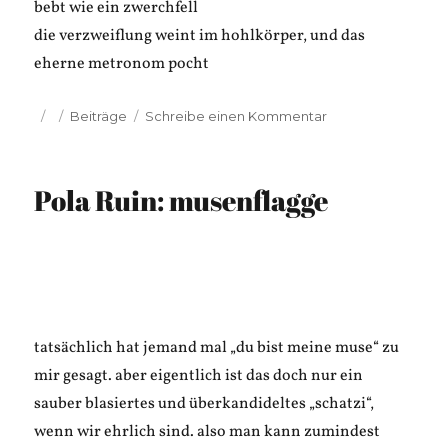
bebt wie ein zwerchfell
die verzweiflung weint im hohlkörper, und das
eherne metronom pocht
Veröffentlicht
Kategorien
zu
Beiträge
Schreibe einen Kommentar
am
Pola
Ruin:
muse
Pola Ruin: musenflagge
tatsächlich hat jemand mal „du bist meine muse“ zu
mir gesagt. aber eigentlich ist das doch nur ein
sauber blasiertes und überkandideltes „schatzi“,
wenn wir ehrlich sind. also man kann zumindest