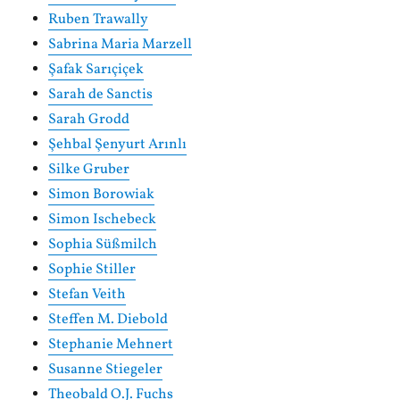
Ruben Trawally
Sabrina Maria Marzell
Şafak Sarıçiçek
Sarah de Sanctis
Sarah Grodd
Şehbal Şenyurt Arınlı
Silke Gruber
Simon Borowiak
Simon Ischebeck
Sophia Süßmilch
Sophie Stiller
Stefan Veith
Steffen M. Diebold
Stephanie Mehnert
Susanne Stiegeler
Theobald O.J. Fuchs