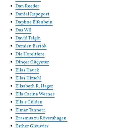
Dan Reeder
Daniel Rapoport
Daphne Elfenbein
Das Wil
David Telgin
Demien Bartók
Die Hoteltiere
Dinçer Güçyeter
Elias Hauck
Elias Hirschl
Elisabeth R. Hager
Ella Carina Werner
Ella:r Gülden
Elmar Tannert
Erasmus zu Rövershagen
Esther Gleuwitz