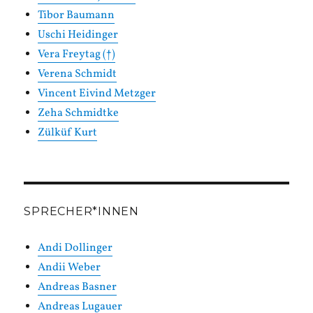
Tibor Baumann
Uschi Heidinger
Vera Freytag (†)
Verena Schmidt
Vincent Eivind Metzger
Zeha Schmidtke
Zülküf Kurt
SPRECHER*INNEN
Andi Dollinger
Andii Weber
Andreas Basner
Andreas Lugauer