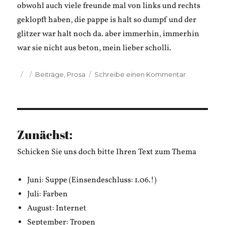
obwohl auch viele freunde mal von links und rechts
geklopft haben, die pappe is halt so dumpf und der
glitzer war halt noch da. aber immerhin, immerhin
war sie nicht aus beton, mein lieber scholli.
Veröffentlicht
Kategorien
zu
Beiträge
,
Prosa
Schreibe einen Kommentar
am
Pola
Ruin:
musenflag
Zunächst:
Schicken Sie uns doch bitte Ihren Text zum Thema
Juni: Suppe (Einsendeschluss: 1.06.!)
Juli: Farben
August: Internet
September: Tropen