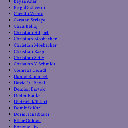
Beyza Akar
Birgül Sahverdi
Carolin Wabra
Carsten Striepe
Chris Bellaj
Christian Hilgert
Christian Mosbacher
Christian Mosbacher
Christian Rasp
Christian Seitz
Christian Y. Schmidt
Clemens Deindl
Daniel Rapoport
David O. Riedel
Demien Bartók
Dieter Radke
Dietrich Köhlert
Dominik Karl
Doris Hanslbauer
Ella:r Gülden
Enrique Fiß