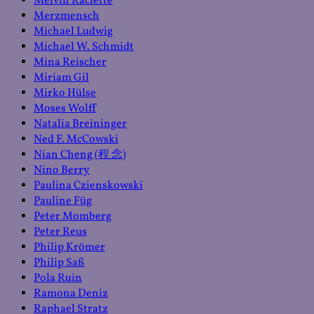
Melvin Raclette
Merzmensch
Michael Ludwig
Michael W. Schmidt
Mina Reischer
Miriam Gil
Mirko Hülse
Moses Wolff
Natalia Breininger
Ned F. McCowski
Nian Cheng (程 念)
Nino Berry
Paulina Czienskowski
Pauline Füg
Peter Momberg
Peter Reus
Philip Krömer
Philip Saß
Pola Ruin
Ramona Deniz
Raphael Stratz