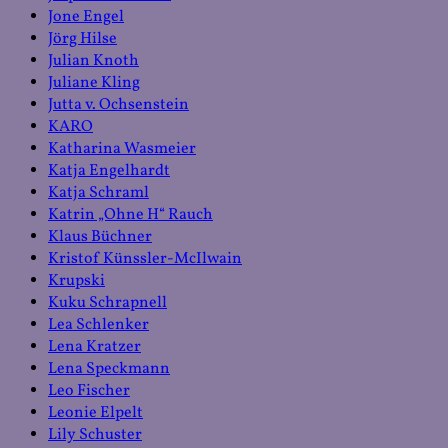
Jone Engel
Jörg Hilse
Julian Knoth
Juliane Kling
Jutta v. Ochsenstein
KARO
Katharina Wasmeier
Katja Engelhardt
Katja Schraml
Katrin „Ohne H“ Rauch
Klaus Büchner
Kristof Künssler-McIlwain
Krupski
Kuku Schrapnell
Lea Schlenker
Lena Kratzer
Lena Speckmann
Leo Fischer
Leonie Elpelt
Lily Schuster