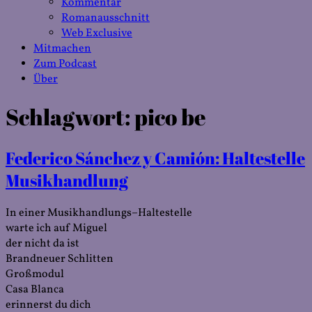
Kommentar
Romanausschnitt
Web Exclusive
Mitmachen
Zum Podcast
Über
Schlagwort:
pico be
Federico Sánchez y Camión: Haltestelle
Musikhandlung
In einer Musikhandlungs–Haltestelle
warte ich auf Miguel
der nicht da ist
Brandneuer Schlitten
Großmodul
Casa Blanca
erinnerst du dich