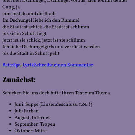
Sieh den Dschungel, Dschungel voraus, zieh los mit deiner
Gang, ja
eins bist du und die Stadt
Im Dschungel liebe ich den Rummel
die Stadt ist schick, die Stadt ist schlimm
bis sie in Schutt liegt
jetzt ist sie schick, jetzt ist sie schlimm
Ich liebe Dschungelgirls und verrückt werden
bis die Stadt in Schutt geht
Veröffentlicht
Kategorien
zu
Beiträge
,
Lyrik
Schreibe einen Kommentar
am
Federico
Zunächst:
"Pico
Be"
Sanchez:
Schicken Sie uns doch bitte Ihren Text zum Thema
Sieh
den
Juni: Suppe (Einsendeschluss: 1.06.!)
Dschungel
Juli: Farben
August: Internet
September: Tropen
Oktober: Mitte