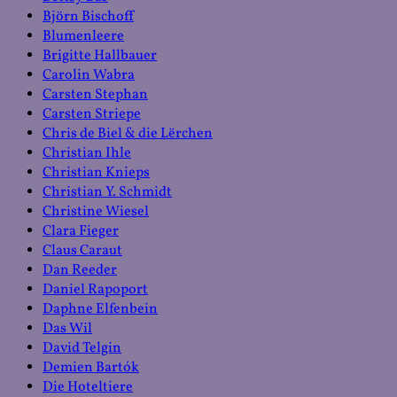
Björn Bischoff
Blumenleere
Brigitte Hallbauer
Carolin Wabra
Carsten Stephan
Carsten Striepe
Chris de Biel & die Lërchen
Christian Ihle
Christian Knieps
Christian Y. Schmidt
Christine Wiesel
Clara Fieger
Claus Caraut
Dan Reeder
Daniel Rapoport
Daphne Elfenbein
Das Wil
David Telgin
Demien Bartók
Die Hoteltiere