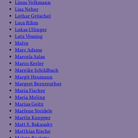
Linus Volkmann
Lisa Neher
Lothar Gröschel
Luca Rihm
Lukas Ullinger
Lutz Vössing
Malva
Marc Adams
Marcela Salas
Marco Kerler
Mareike Schildbach
Margit Heumann
Margret Bernreuther
Maria Fischer
Maria Moling
Marius Geitz
Marlene Steidele
Martin Knepper
Matt S. Bakausky
Matthias Rische