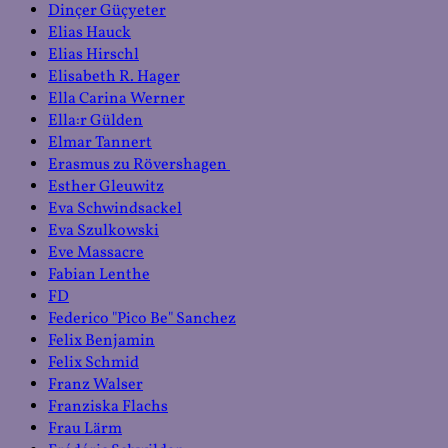
Dinçer Güçyeter
Elias Hauck
Elias Hirschl
Elisabeth R. Hager
Ella Carina Werner
Ella:r Gülden
Elmar Tannert
Erasmus zu Rövershagen
Esther Gleuwitz
Eva Schwindsackel
Eva Szulkowski
Eve Massacre
Fabian Lenthe
FD
Federico "Pico Be" Sanchez
Felix Benjamin
Felix Schmid
Franz Walser
Franziska Flachs
Frau Lärm