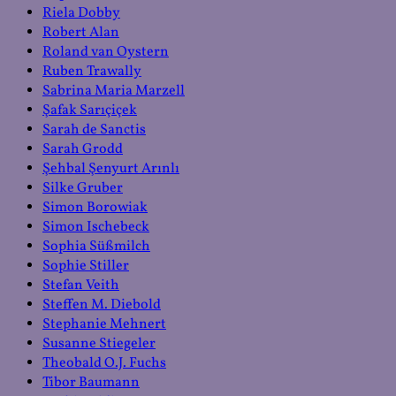
Riela Dobby
Robert Alan
Roland van Oystern
Ruben Trawally
Sabrina Maria Marzell
Şafak Sarıçiçek
Sarah de Sanctis
Sarah Grodd
Şehbal Şenyurt Arınlı
Silke Gruber
Simon Borowiak
Simon Ischebeck
Sophia Süßmilch
Sophie Stiller
Stefan Veith
Steffen M. Diebold
Stephanie Mehnert
Susanne Stiegeler
Theobald O.J. Fuchs
Tibor Baumann