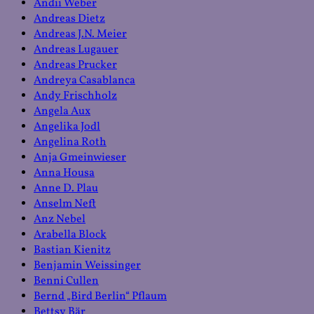
Andii Weber
Andreas Dietz
Andreas J.N. Meier
Andreas Lugauer
Andreas Prucker
Andreya Casablanca
Andy Frischholz
Angela Aux
Angelika Jodl
Angelina Roth
Anja Gmeinwieser
Anna Housa
Anne D. Plau
Anselm Neft
Anz Nebel
Arabella Block
Bastian Kienitz
Benjamin Weissinger
Benni Cullen
Bernd „Bird Berlin“ Pflaum
Bettsy Bär