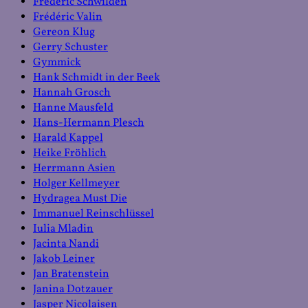
Frédéric Schwilden
Frédéric Valin
Gereon Klug
Gerry Schuster
Gymmick
Hank Schmidt in der Beek
Hannah Grosch
Hanne Mausfeld
Hans-Hermann Plesch
Harald Kappel
Heike Fröhlich
Herrmann Asien
Holger Kellmeyer
Hydragea Must Die
Immanuel Reinschlüssel
Iulia Mladin
Jacinta Nandi
Jakob Leiner
Jan Bratenstein
Janina Dotzauer
Jasper Nicolaisen