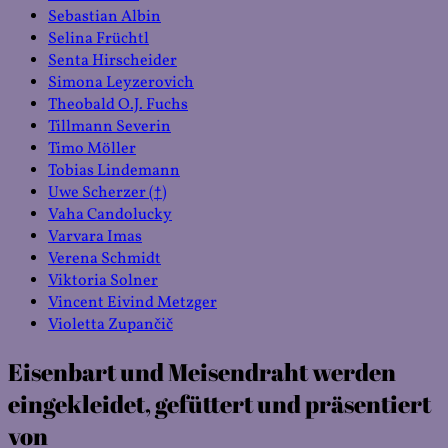
Sebastian Albin
Selina Früchtl
Senta Hirscheider
Simona Leyzerovich
Theobald O.J. Fuchs
Tillmann Severin
Timo Möller
Tobias Lindemann
Uwe Scherzer (†)
Vaha Candolucky
Varvara Imas
Verena Schmidt
Viktoria Solner
Vincent Eivind Metzger
Violetta Zupančič
Eisenbart und Meisendraht werden
eingekleidet, gefüttert und präsentiert
von