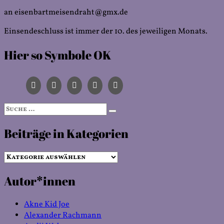
an eisenbartmeisendraht@gmx.de
Einsendeschluss ist immer der 10. des jeweiligen Monats.
Hier so Symbole OK
Suche
Suchen
nach:
Beiträge in Kategorien
Beiträge
in
Autor*innen
Kategorien
Akne Kid Joe
Alexander Rachmann