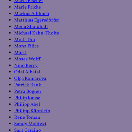
Maria Fischer
Marie Fricke
Markus Adlhoch
Matthias Egersdörfer
Mena Standhaft
Michael Kahn-Tholts
Minh Thu
Mona Filice
Mörtl
Moses Wolff
Nino Berry
Odai Albatal
Olga Komarova
Patrick Rank
Petra Bogner
Philip Kause
Philipp Abel
Philipp Kühnlein
Rene Toman
Sandy Malitzki
Sara Cascino