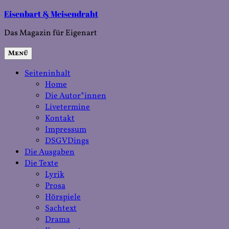
Zum
Eisenbart & Meisendraht
Inhalt
Das Magazin für Eigenart
springen
Menü
Seiteninhalt
Home
Die Autor*innen
Livetermine
Kontakt
Impressum
DSGVDings
Die Ausgaben
Die Texte
Lyrik
Prosa
Hörspiele
Sachtext
Drama