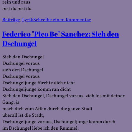
rein und raus
bist du bist du
Veröffentlicht
Kategorien
zu
Beiträge
,
Lyrik
Schreibe einen Kommentar
am
Federico
Federico "Pico Be" Sanchez: Sieh den
Sánchez
y
Dschungel
Camión:
Haltestelle
Sieh den Dschungel
Musikhandlung
Dschungel voraus
sieh den Dschungel
Dschungel voraus
Dschungeljunge fürchte dich nicht
Dschungeljunge komm ran dicht
Sieh den Dschungel, Dschungel voraus, zieh los mit deiner
Gang, ja
mach dich zum Affen durch die ganze Stadt
überall ist die Stadt,
Dschungeljunge voraus, Dschungeljunge komm durch
im Dschungel liebe ich den Rummel,