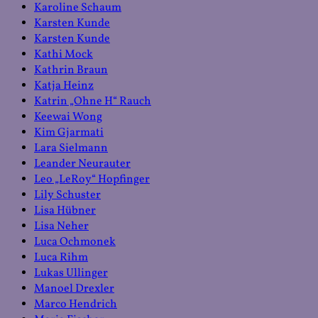
Karoline Schaum
Karsten Kunde
Karsten Kunde
Kathi Mock
Kathrin Braun
Katja Heinz
Katrin „Ohne H“ Rauch
Keewai Wong
Kim Gjarmati
Lara Sielmann
Leander Neurauter
Leo „LeRoy“ Hopfinger
Lily Schuster
Lisa Hübner
Lisa Neher
Luca Ochmonek
Luca Rihm
Lukas Ullinger
Manoel Drexler
Marco Hendrich