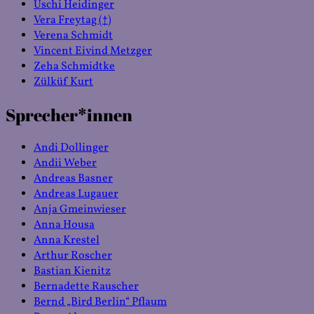
Uschi Heidinger
Vera Freytag (†)
Verena Schmidt
Vincent Eivind Metzger
Zeha Schmidtke
Zülküf Kurt
Sprecher*innen
Andi Dollinger
Andii Weber
Andreas Basner
Andreas Lugauer
Anja Gmeinwieser
Anna Housa
Anna Krestel
Arthur Roscher
Bastian Kienitz
Bernadette Rauscher
Bernd „Bird Berlin“ Pflaum