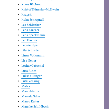
Klaus Büchner
Kristof Künssler-McIlwain
Krupski
Kuku Schrapnell
Lea Schlenker
Lena Kratzer
Lena Speckmann
Leo Fischer
Leonie Elpelt
Lily Schuster
Linus Volkmann
Lisa Neher
Lothar Gröschel
Luca Rihm
Lukas Ullinger
Lutz Vössing
Malva
Marc Adams
Marcela Salas
Marco Kerler
Mareike Schildbach