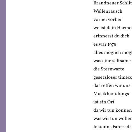
Brandneuer Schli
Wellenrausch
vorbei vorbei
wo ist dein Harm
erinnerst du dich
es war 1978
alles möglich mög
was eine seltsame
die Sternwarte
gesetzloser timec
da treffen wir uns
Musikhandlungs–H
ist ein Ort
da wir tun können
was wir tun wolle
Joaquins Fahrrad 