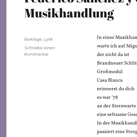
Musikhandlung
In einer Musikhan
Veröffentlicht
Kategorien
Beiträge
,
Lyrik
am
warte ich auf Mig
Schreibe einen
zu
der nicht da ist
Kommentar
Federico
Brandneuer Schli
Sánchez
Großmodul
y
Camión:
Casa Blanca
Haltestelle
erinnerst du dich
Musikhandlung
es war ’78
an der Sternwarte
eine seltsame Ges
In der Musikhand
passiert eine Stro