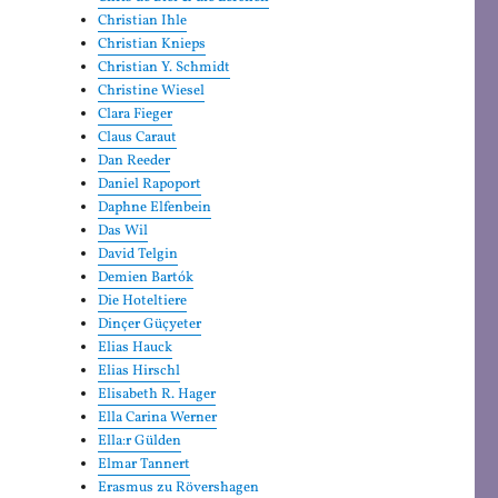
Christian Ihle
Christian Knieps
Christian Y. Schmidt
Christine Wiesel
Clara Fieger
Claus Caraut
Dan Reeder
Daniel Rapoport
Daphne Elfenbein
Das Wil
David Telgin
Demien Bartók
Die Hoteltiere
Dinçer Güçyeter
Elias Hauck
Elias Hirschl
Elisabeth R. Hager
Ella Carina Werner
Ella:r Gülden
Elmar Tannert
Erasmus zu Rövershagen