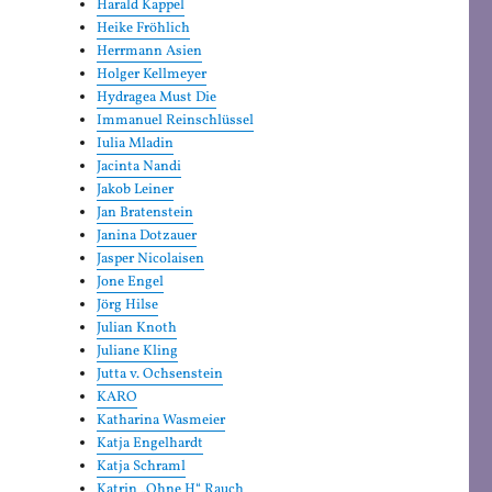
Harald Kappel
Heike Fröhlich
Herrmann Asien
Holger Kellmeyer
Hydragea Must Die
Immanuel Reinschlüssel
Iulia Mladin
Jacinta Nandi
Jakob Leiner
Jan Bratenstein
Janina Dotzauer
Jasper Nicolaisen
Jone Engel
Jörg Hilse
Julian Knoth
Juliane Kling
Jutta v. Ochsenstein
KARO
Katharina Wasmeier
Katja Engelhardt
Katja Schraml
Katrin „Ohne H“ Rauch