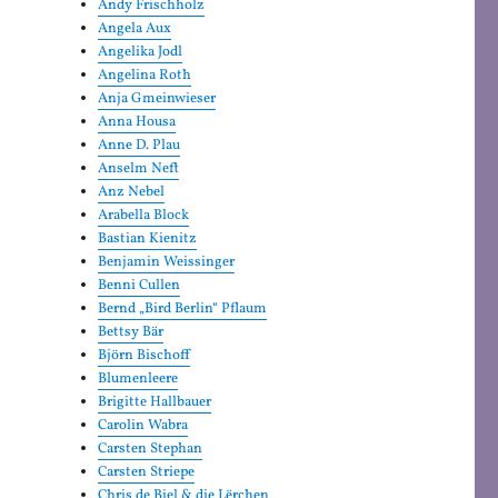
Andy Frischholz
Angela Aux
Angelika Jodl
Angelina Roth
Anja Gmeinwieser
Anna Housa
Anne D. Plau
Anselm Neft
Anz Nebel
Arabella Block
Bastian Kienitz
Benjamin Weissinger
Benni Cullen
Bernd „Bird Berlin“ Pflaum
Bettsy Bär
Björn Bischoff
Blumenleere
Brigitte Hallbauer
Carolin Wabra
Carsten Stephan
Carsten Striepe
Chris de Biel & die Lërchen