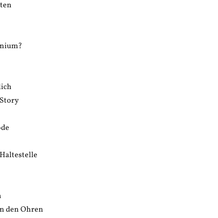
tten
onium?
lich
 Story
ode
altestelle
n
in den Ohren