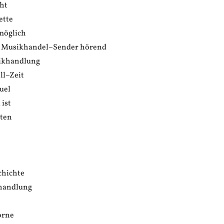
ht
ette
 möglich
n Musikhandel–Sender hörend
sikhandlung
ll–Zeit
uel
 ist
tten
chichte
khandlung
orne