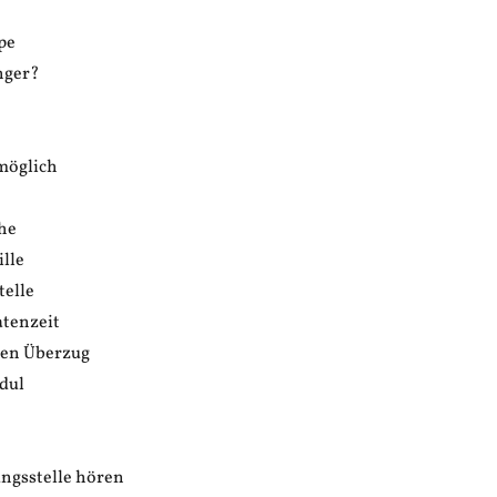
pe
nger?
n
 möglich
phe
ille
telle
atenzeit
men Überzug
dul
ngsstelle hören