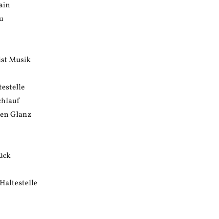
ain
u
 ist Musik
estelle
chlauf
men Glanz
rück
altestelle