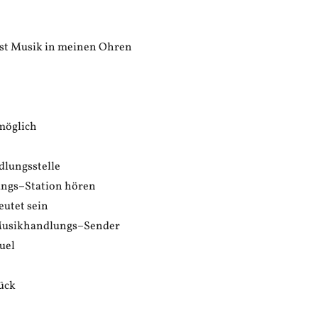
ist Musik in meinen Ohren
 möglich
dlungsstelle
ngs–Station hören
eutet sein
 Musikhandlungs–Sender
uel
rück