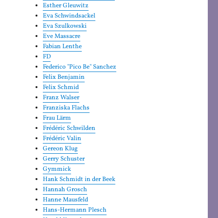
Esther Gleuwitz
Eva Schwindsackel
Eva Szulkowski
Eve Massacre
Fabian Lenthe
FD
Federico "Pico Be" Sanchez
Felix Benjamin
Felix Schmid
Franz Walser
Franziska Flachs
Frau Lärm
Frédéric Schwilden
Frédéric Valin
Gereon Klug
Gerry Schuster
Gymmick
Hank Schmidt in der Beek
Hannah Grosch
Hanne Mausfeld
Hans-Hermann Plesch