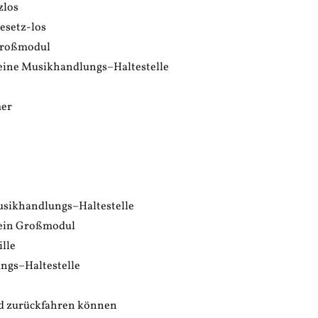
zlos
gesetz-los
 Großmodul
 eine Musikhandlungs–Haltestelle
mer
Musikhandlungs–Haltestelle
 ein Großmodul
ille
ngs–Haltestelle
nd zurückfahren können