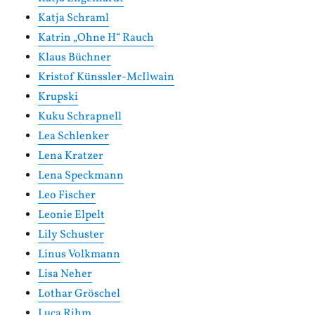
Katja Schraml
Katrin „Ohne H“ Rauch
Klaus Büchner
Kristof Künssler-McIlwain
Krupski
Kuku Schrapnell
Lea Schlenker
Lena Kratzer
Lena Speckmann
Leo Fischer
Leonie Elpelt
Lily Schuster
Linus Volkmann
Lisa Neher
Lothar Gröschel
Luca Rihm