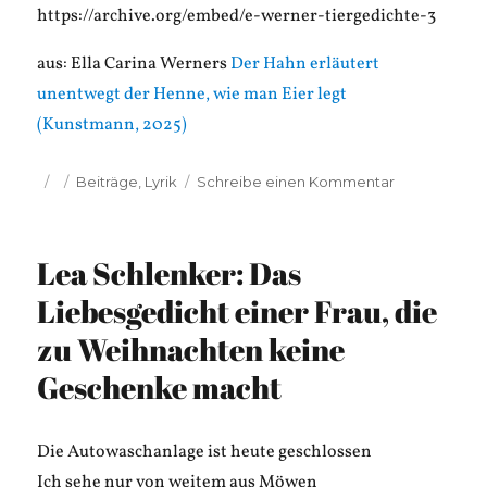
https://archive.org/embed/e-werner-tiergedichte-3
aus: Ella Carina Werners
Der Hahn erläutert
unentwegt der Henne, wie man Eier legt
(Kunstmann, 2025)
Veröffentlicht
Kategorien
zu
Beiträge
,
Lyrik
Schreibe einen Kommentar
am
Ella
Carina
Werner:
Lea Schlenker: Das
Feministisch
Tiergedichte
Liebesgedicht einer Frau, die
zu Weihnachten keine
Geschenke macht
Die Autowaschanlage ist heute geschlossen
Ich sehe nur von weitem aus Möwen