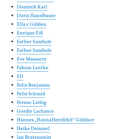
Dominik Karl
Doris Hanslbauer
Ella:r Gülden
Enrique Fiß
Esther Sambale
Esther Sambale
Eve Massacre
Fabian Lenthe
FD
Felix Benjamin
Felix Schmid
Ferenc Liebig
Gordie Lachance
Hannes „HannaHerzfehlt“ Göldner
Heike Demmel
Jan Bratenstein