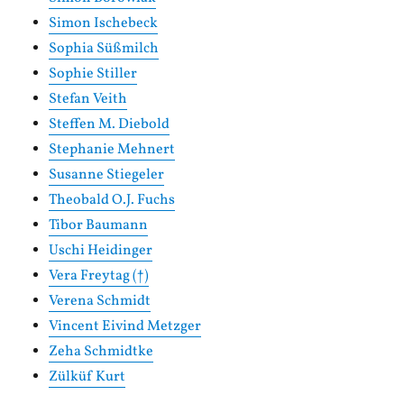
Simon Ischebeck
Sophia Süßmilch
Sophie Stiller
Stefan Veith
Steffen M. Diebold
Stephanie Mehnert
Susanne Stiegeler
Theobald O.J. Fuchs
Tibor Baumann
Uschi Heidinger
Vera Freytag (†)
Verena Schmidt
Vincent Eivind Metzger
Zeha Schmidtke
Zülküf Kurt