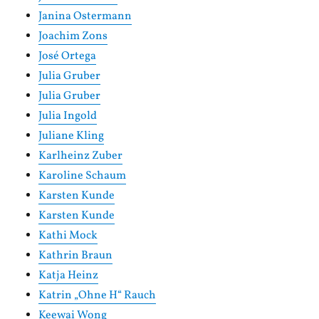
Janina Ostermann
Joachim Zons
José Ortega
Julia Gruber
Julia Gruber
Julia Ingold
Juliane Kling
Karlheinz Zuber
Karoline Schaum
Karsten Kunde
Karsten Kunde
Kathi Mock
Kathrin Braun
Katja Heinz
Katrin „Ohne H“ Rauch
Keewai Wong