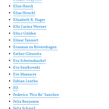
Elias Hauck
Elias Hirschl
Elisabeth R. Hager
Ella Carina Werner
Ella:r Gülden
Elmar Tannert
Erasmus zu Rövershagen
Esther Gleuwitz
Eva Schwindsackel
Eva Szulkowski
Eve Massacre
Fabian Lenthe
FD
Federico "Pico Be" Sanchez
Felix Benjamin
Felix Schmid