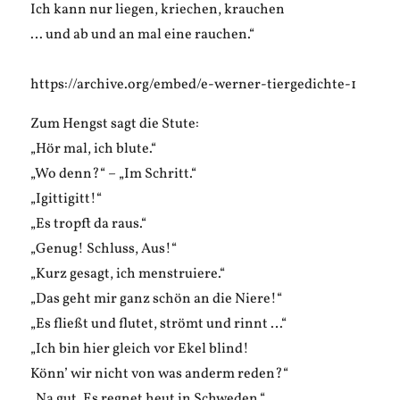
Ich kann nur liegen, kriechen, krauchen
… und ab und an mal eine rauchen.“
https://archive.org/embed/e-werner-tiergedichte-1
Zum Hengst sagt die Stute:
„Hör mal, ich blute.“
„Wo denn?“ – „Im Schritt.“
„Igittigitt!“
„Es tropft da raus.“
„Genug! Schluss, Aus!“
„Kurz gesagt, ich menstruiere.“
„Das geht mir ganz schön an die Niere!“
„Es fließt und flutet, strömt und rinnt …“
„Ich bin hier gleich vor Ekel blind!
Könn’ wir nicht von was anderm reden?“
„Na gut. Es regnet heut in Schweden.“