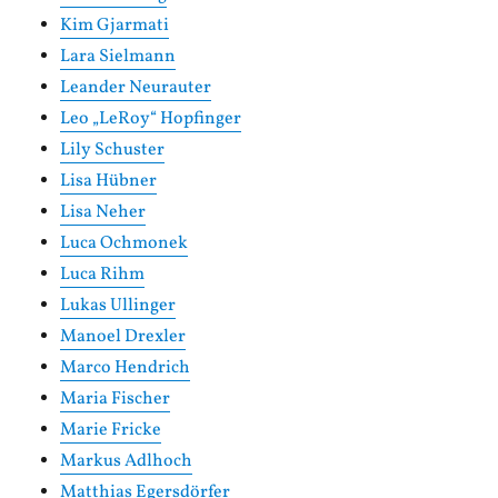
Kim Gjarmati
Lara Sielmann
Leander Neurauter
Leo „LeRoy“ Hopfinger
Lily Schuster
Lisa Hübner
Lisa Neher
Luca Ochmonek
Luca Rihm
Lukas Ullinger
Manoel Drexler
Marco Hendrich
Maria Fischer
Marie Fricke
Markus Adlhoch
Matthias Egersdörfer