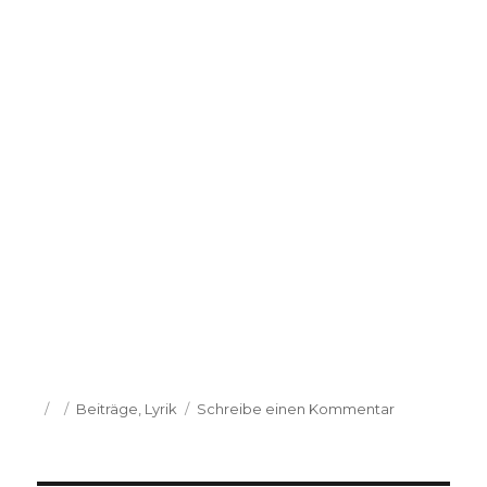
Veröffentlicht
Kategorien
zu
Beiträge
,
Lyrik
Schreibe einen Kommentar
am
Lea
Schlenker:
Das