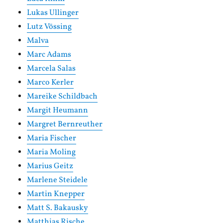
Lukas Ullinger
Lutz Vössing
Malva
Marc Adams
Marcela Salas
Marco Kerler
Mareike Schildbach
Margit Heumann
Margret Bernreuther
Maria Fischer
Maria Moling
Marius Geitz
Marlene Steidele
Martin Knepper
Matt S. Bakausky
Matthias Rische