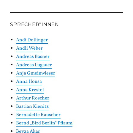
SPRECHER*INNEN
Andi Dollinger
Andii Weber
Andreas Basner
Andreas Lugauer
Anja Gmeinwieser
Anna Housa
Anna Krestel
Arthur Roscher
Bastian Kienitz
Bernadette Rauscher
Bernd „Bird Berlin“ Pflaum
Beyza Akar