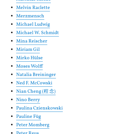
Melvin Raclette
Merzmensch
Michael Ludwig
Michael W. Schmidt
Mina Reischer
Miriam Gil
Mirko Hülse
Moses Wolff
Natalia Breininger
Ned F. McCowski
Nian Cheng (程 念)
Nino Berry
Paulina Czienskowski
Pauline Füg
Peter Momberg
Peter Reus