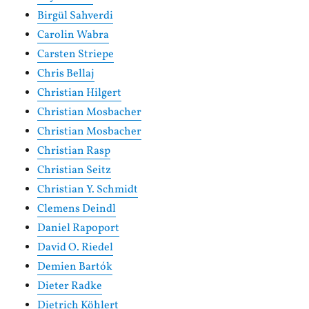
Birgül Sahverdi
Carolin Wabra
Carsten Striepe
Chris Bellaj
Christian Hilgert
Christian Mosbacher
Christian Mosbacher
Christian Rasp
Christian Seitz
Christian Y. Schmidt
Clemens Deindl
Daniel Rapoport
David O. Riedel
Demien Bartók
Dieter Radke
Dietrich Köhlert