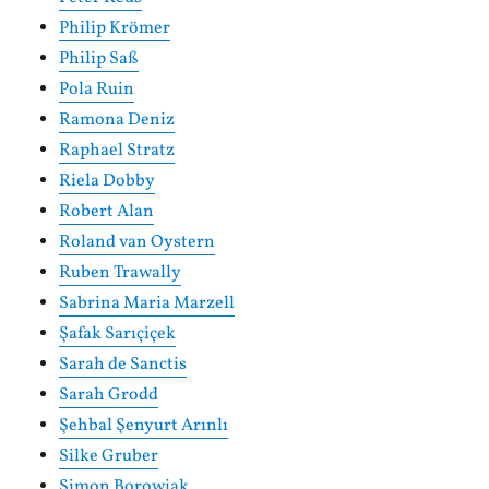
Philip Krömer
Philip Saß
Pola Ruin
Ramona Deniz
Raphael Stratz
Riela Dobby
Robert Alan
Roland van Oystern
Ruben Trawally
Sabrina Maria Marzell
Şafak Sarıçiçek
Sarah de Sanctis
Sarah Grodd
Şehbal Şenyurt Arınlı
Silke Gruber
Simon Borowiak