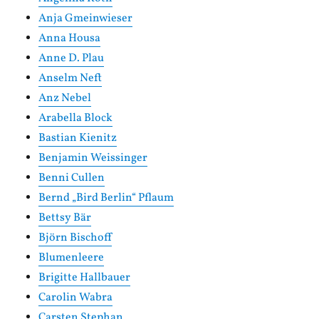
Anja Gmeinwieser
Anna Housa
Anne D. Plau
Anselm Neft
Anz Nebel
Arabella Block
Bastian Kienitz
Benjamin Weissinger
Benni Cullen
Bernd „Bird Berlin“ Pflaum
Bettsy Bär
Björn Bischoff
Blumenleere
Brigitte Hallbauer
Carolin Wabra
Carsten Stephan