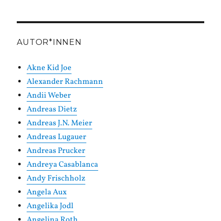
in
Kategorien
AUTOR*INNEN
Akne Kid Joe
Alexander Rachmann
Andii Weber
Andreas Dietz
Andreas J.N. Meier
Andreas Lugauer
Andreas Prucker
Andreya Casablanca
Andy Frischholz
Angela Aux
Angelika Jodl
Angelina Roth