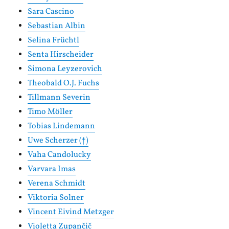
Sara Cascino
Sebastian Albin
Selina Früchtl
Senta Hirscheider
Simona Leyzerovich
Theobald O.J. Fuchs
Tillmann Severin
Timo Möller
Tobias Lindemann
Uwe Scherzer (†)
Vaha Candolucky
Varvara Imas
Verena Schmidt
Viktoria Solner
Vincent Eivind Metzger
Violetta Zupančič