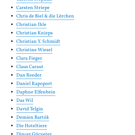
Carsten Striepe
Chris de Biel & die Lërchen
Christian Ihle
Christian Knieps
Christian Y. Schmidt
Christine Wiesel
Clara Fieger
Claus Caraut
Dan Reeder
Daniel Rapoport
Daphne Elfenbein
Das Wil
David Telgin
Demien Bartók
Die Hoteltiere
Dinçer Güçyeter