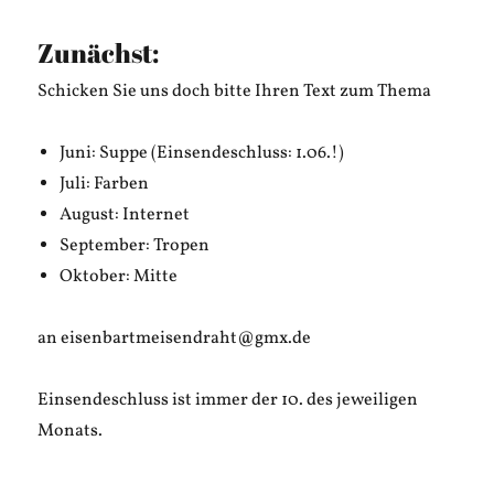
Liebesgedic
einer
Zunächst:
Frau,
die
Schicken Sie uns doch bitte Ihren Text zum Thema
zu
Weihnachte
Juni: Suppe (Einsendeschluss: 1.06.!)
keine
Geschenke
Juli: Farben
macht
August: Internet
September: Tropen
Oktober: Mitte
an eisenbartmeisendraht@gmx.de
Einsendeschluss ist immer der 10. des jeweiligen
Monats.