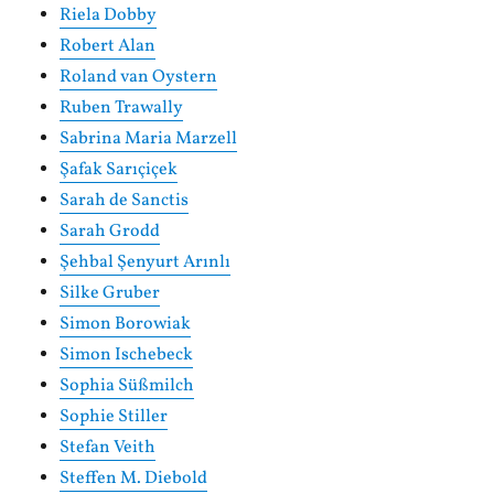
Riela Dobby
Robert Alan
Roland van Oystern
Ruben Trawally
Sabrina Maria Marzell
Şafak Sarıçiçek
Sarah de Sanctis
Sarah Grodd
Şehbal Şenyurt Arınlı
Silke Gruber
Simon Borowiak
Simon Ischebeck
Sophia Süßmilch
Sophie Stiller
Stefan Veith
Steffen M. Diebold