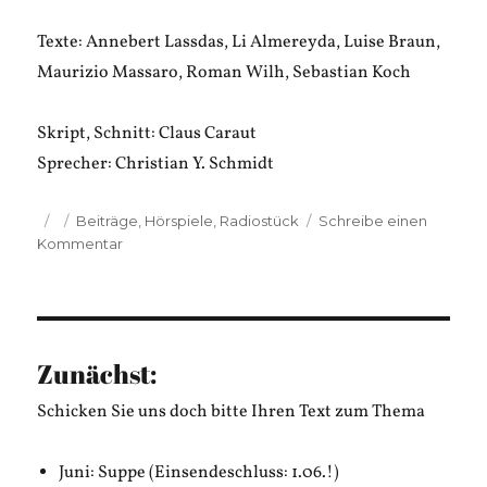
Texte: Annebert Lassdas, Li Almereyda, Luise Braun,
Maurizio Massaro, Roman Wilh, Sebastian Koch
Skript, Schnitt: Claus Caraut
Sprecher: Christian Y. Schmidt
Veröffentlicht
Kategorien
Beiträge
,
Hörspiele
,
Radiostück
Schreibe einen
am
zu
Kommentar
Claus
Caraut:
Den
Lichtersaft
reinpläsieren
Zunächst:
Schicken Sie uns doch bitte Ihren Text zum Thema
Juni: Suppe (Einsendeschluss: 1.06.!)