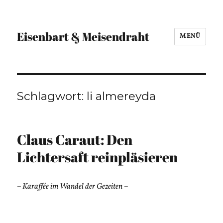
Eisenbart & Meisendraht
MENÜ
Schlagwort:
li almereyda
Claus Caraut: Den
Lichtersaft reinpläsieren
– Karaffée im Wandel der Gezeiten –