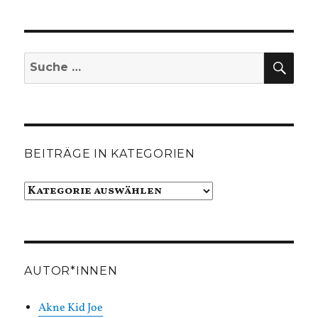
SUC
Suche
nach:
BEITRÄGE IN KATEGORIEN
Beiträge
in
Kategorien
AUTOR*INNEN
Akne Kid Joe