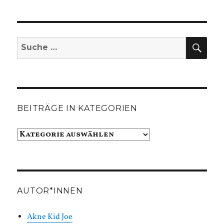
SUC
Suche
nach:
BEITRÄGE IN KATEGORIEN
Beiträge
in
Kategorien
AUTOR*INNEN
Akne Kid Joe