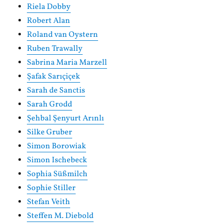
Riela Dobby
Robert Alan
Roland van Oystern
Ruben Trawally
Sabrina Maria Marzell
Şafak Sarıçiçek
Sarah de Sanctis
Sarah Grodd
Şehbal Şenyurt Arınlı
Silke Gruber
Simon Borowiak
Simon Ischebeck
Sophia Süßmilch
Sophie Stiller
Stefan Veith
Steffen M. Diebold