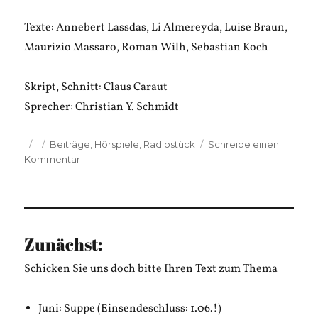
Texte: Annebert Lassdas, Li Almereyda, Luise Braun,
Maurizio Massaro, Roman Wilh, Sebastian Koch
Skript, Schnitt: Claus Caraut
Sprecher: Christian Y. Schmidt
Veröffentlicht
Kategorien
Beiträge
,
Hörspiele
,
Radiostück
Schreibe einen
am
zu
Kommentar
Claus
Caraut:
Den
Lichtersaft
reinpläsieren
Zunächst:
Schicken Sie uns doch bitte Ihren Text zum Thema
Juni: Suppe (Einsendeschluss: 1.06.!)