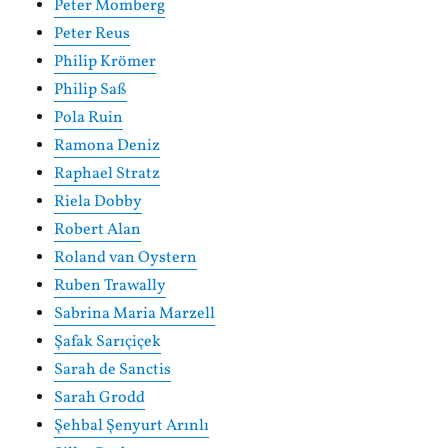
Peter Momberg
Peter Reus
Philip Krömer
Philip Saß
Pola Ruin
Ramona Deniz
Raphael Stratz
Riela Dobby
Robert Alan
Roland van Oystern
Ruben Trawally
Sabrina Maria Marzell
Şafak Sarıçiçek
Sarah de Sanctis
Sarah Grodd
Şehbal Şenyurt Arınlı