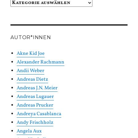
Beiträge
in
Kategorien
AUTOR*INNEN
Akne Kid Joe
Alexander Rachmann
Andii Weber
Andreas Dietz
Andreas J.N. Meier
Andreas Lugauer
Andreas Prucker
Andreya Casablanca
Andy Frischholz
Angela Aux