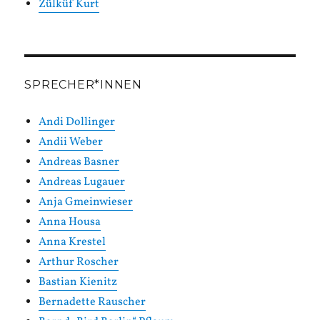
Zülküf Kurt
SPRECHER*INNEN
Andi Dollinger
Andii Weber
Andreas Basner
Andreas Lugauer
Anja Gmeinwieser
Anna Housa
Anna Krestel
Arthur Roscher
Bastian Kienitz
Bernadette Rauscher