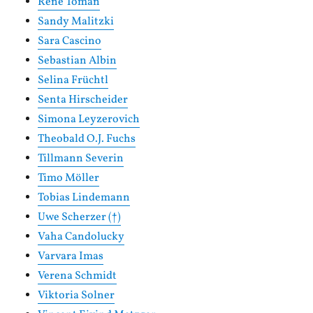
Rene Toman
Sandy Malitzki
Sara Cascino
Sebastian Albin
Selina Früchtl
Senta Hirscheider
Simona Leyzerovich
Theobald O.J. Fuchs
Tillmann Severin
Timo Möller
Tobias Lindemann
Uwe Scherzer (†)
Vaha Candolucky
Varvara Imas
Verena Schmidt
Viktoria Solner