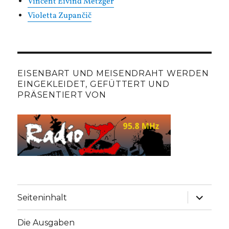
Vincent Eivind Metzger
Violetta Zupančič
EISENBART UND MEISENDRAHT WERDEN
EINGEKLEIDET, GEFÜTTERT UND
PRÄSENTIERT VON
Unterme
Seiteninhalt
anzeige
Die Ausgaben