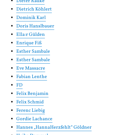
Dieter Radke
Dietrich Köhlert
Dominik Karl
Doris Hanslbauer
Ella:r Gülden
Enrique Fiß
Esther Sambale
Esther Sambale
Eve Massacre
Fabian Lenthe
FD
Felix Benjamin
Felix Schmid
Ferenc Liebig
Gordie Lachance
Hannes „HannaHerzfehlt“ Göldner