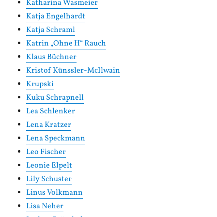
Katharina Wasmeier
Katja Engelhardt
Katja Schraml
Katrin „Ohne H“ Rauch
Klaus Büchner
Kristof Künssler-McIlwain
Krupski
Kuku Schrapnell
Lea Schlenker
Lena Kratzer
Lena Speckmann
Leo Fischer
Leonie Elpelt
Lily Schuster
Linus Volkmann
Lisa Neher