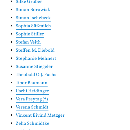
Silke Gruber
Simon Borowiak
Simon Ischebeck
Sophia Süßmilch
Sophie Stiller
Stefan Veith
Steffen M. Diebold
Stephanie Mehnert
Susanne Stiegeler
Theobald O.J. Fuchs
Tibor Baumann
Uschi Heidinger
Vera Freytag (†)
Verena Schmidt
Vincent Eivind Metzger
Zeha Schmidtke