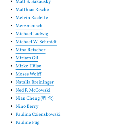
Matt S. Bakausky
Matthias Rische
Melvin Raclette
Merzmensch
Michael Ludwig
Michael W. Schmidt
Mina Reischer
Miriam Gil
Mirko Hülse
Moses Wolff
Natalia Breininger
Ned F. McCowski
Nian Cheng (程 念)
Nino Berry
Paulina Czienskowski
Pauline Füg