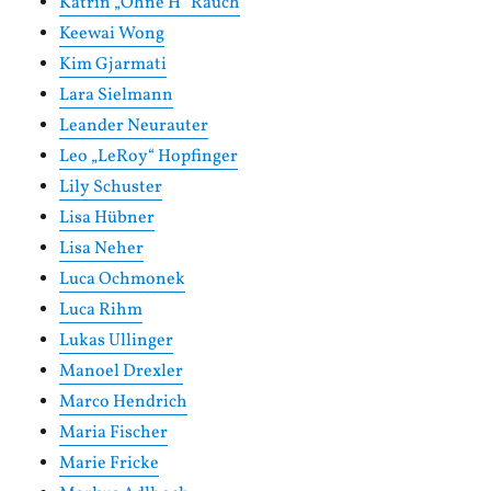
Katrin „Ohne H“ Rauch
Keewai Wong
Kim Gjarmati
Lara Sielmann
Leander Neurauter
Leo „LeRoy“ Hopfinger
Lily Schuster
Lisa Hübner
Lisa Neher
Luca Ochmonek
Luca Rihm
Lukas Ullinger
Manoel Drexler
Marco Hendrich
Maria Fischer
Marie Fricke