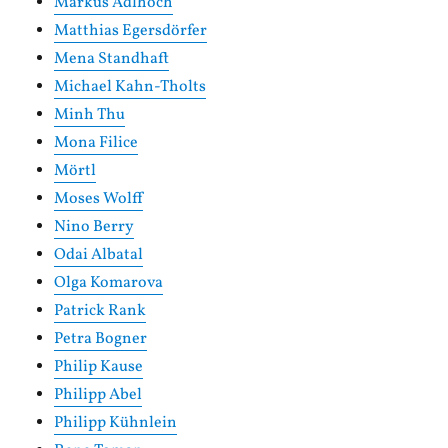
Markus Adlhoch
Matthias Egersdörfer
Mena Standhaft
Michael Kahn-Tholts
Minh Thu
Mona Filice
Mörtl
Moses Wolff
Nino Berry
Odai Albatal
Olga Komarova
Patrick Rank
Petra Bogner
Philip Kause
Philipp Abel
Philipp Kühnlein