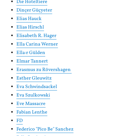
Die Hoteltiere
Dinçer Güçyeter
Elias Hauck
Elias Hirschl
Elisabeth R. Hager
Ella Carina Werner
Ella:r Gülden
Elmar Tannert
Erasmus zu Rövershagen
Esther Gleuwitz
Eva Schwindsackel
Eva Szulkowski
Eve Massacre
Fabian Lenthe
FD
Federico "Pico Be" Sanchez