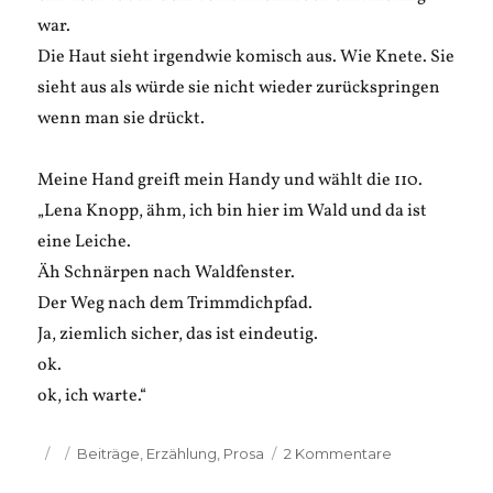
war.
Die Haut sieht irgendwie komisch aus. Wie Knete. Sie
sieht aus als würde sie nicht wieder zurückspringen
wenn man sie drückt.
Meine Hand greift mein Handy und wählt die 110.
„Lena Knopp, ähm, ich bin hier im Wald und da ist
eine Leiche.
Äh Schnärpen nach Waldfenster.
Der Weg nach dem Trimmdichpfad.
Ja, ziemlich sicher, das ist eindeutig.
ok.
ok, ich warte.“
Veröffentlicht
Kategorien
zu
Beiträge
,
Erzählung
,
Prosa
2 Kommentare
am
Anna