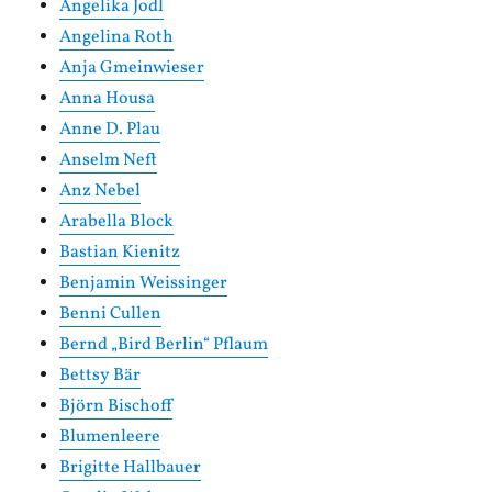
Angelika Jodl
Angelina Roth
Anja Gmeinwieser
Anna Housa
Anne D. Plau
Anselm Neft
Anz Nebel
Arabella Block
Bastian Kienitz
Benjamin Weissinger
Benni Cullen
Bernd „Bird Berlin“ Pflaum
Bettsy Bär
Björn Bischoff
Blumenleere
Brigitte Hallbauer