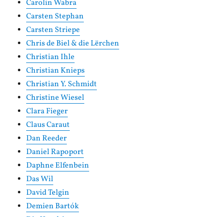
Carolin Wabra
Carsten Stephan
Carsten Striepe
Chris de Biel & die Lërchen
Christian Ihle
Christian Knieps
Christian Y. Schmidt
Christine Wiesel
Clara Fieger
Claus Caraut
Dan Reeder
Daniel Rapoport
Daphne Elfenbein
Das Wil
David Telgin
Demien Bartók