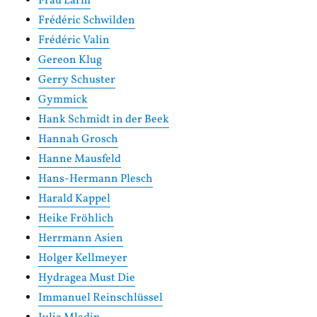
Frau Lärm
Frédéric Schwilden
Frédéric Valin
Gereon Klug
Gerry Schuster
Gymmick
Hank Schmidt in der Beek
Hannah Grosch
Hanne Mausfeld
Hans-Hermann Plesch
Harald Kappel
Heike Fröhlich
Herrmann Asien
Holger Kellmeyer
Hydragea Must Die
Immanuel Reinschlüssel