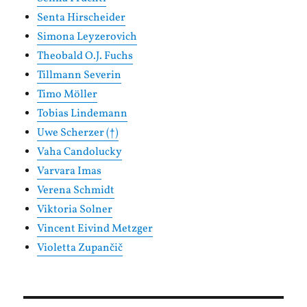
Senta Hirscheider
Simona Leyzerovich
Theobald O.J. Fuchs
Tillmann Severin
Timo Möller
Tobias Lindemann
Uwe Scherzer (†)
Vaha Candolucky
Varvara Imas
Verena Schmidt
Viktoria Solner
Vincent Eivind Metzger
Violetta Zupančič