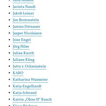
Iulia Mladin
Jacinta Nandi
Jakob Leiner
Jan Bratenstein
Janina Dotzauer
Jasper Nicolaisen
Jone Engel
Jörg Hilse
Julian Knoth
Juliane Kling
Jutta v. Ochsenstein
KARO
Katharina Wasmeier
Katja Engelhardt
Katja Schraml
Katrin „Ohne H“ Rauch