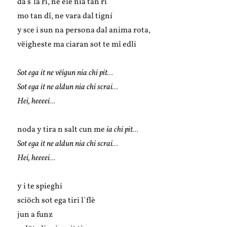
da s`la rí, ne ele nia tan rî
mo tan dî, ne vara dal tigní
y sce i sun na persona dal anima rota,
vëigheste ma ciaran sot te mî edli
Sot ega it ne vëigun nia chi pit…
Sot ega it ne aldun nia chi scrai…
Hei, heeeei…
noda y tira n salt cun me
ia chi pit…
Sot ega it ne aldun nia chi scrai…
Hei, heeeei…
y i te spieghi
sciöch sot ega tiri l`flè
jun a funz