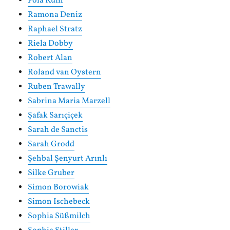
Pola Ruin
Ramona Deniz
Raphael Stratz
Riela Dobby
Robert Alan
Roland van Oystern
Ruben Trawally
Sabrina Maria Marzell
Şafak Sarıçiçek
Sarah de Sanctis
Sarah Grodd
Şehbal Şenyurt Arınlı
Silke Gruber
Simon Borowiak
Simon Ischebeck
Sophia Süßmilch