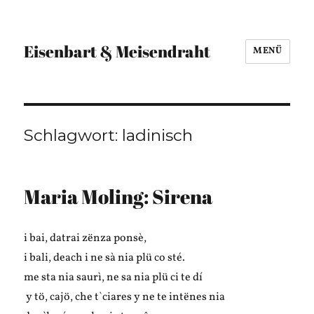
Eisenbart & Meisendraht
MENÜ
Schlagwort:
ladinisch
Maria Moling: Sirena
i bai, datrai zënza ponsè,
i bali, deach i ne sà nia plü co sté.
me sta nia saurì, ne sa nia plü ci te dí
y tö, cajö, che t`ciares y ne te intënes nia