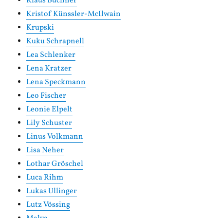
Klaus Büchner
Kristof Künssler-McIlwain
Krupski
Kuku Schrapnell
Lea Schlenker
Lena Kratzer
Lena Speckmann
Leo Fischer
Leonie Elpelt
Lily Schuster
Linus Volkmann
Lisa Neher
Lothar Gröschel
Luca Rihm
Lukas Ullinger
Lutz Vössing