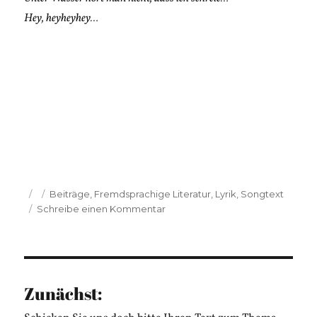
Hey, heyheyhey…
Veröffentlicht
Kategorien
Beiträge
,
Fremdsprachige Literatur
,
Lyrik
,
Songtext
am
zu
Schreibe einen Kommentar
Maria
Moling:
Sirena
Zunächst: