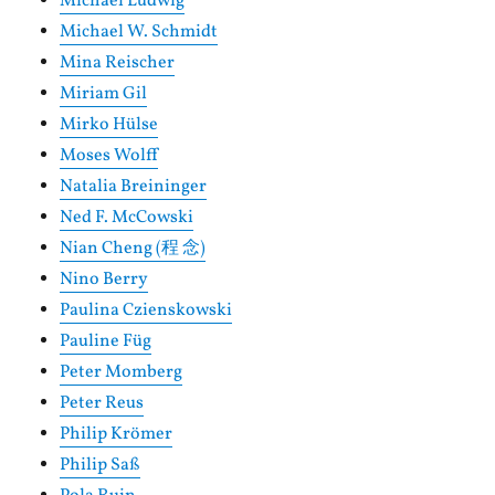
Michael Ludwig
Michael W. Schmidt
Mina Reischer
Miriam Gil
Mirko Hülse
Moses Wolff
Natalia Breininger
Ned F. McCowski
Nian Cheng (程 念)
Nino Berry
Paulina Czienskowski
Pauline Füg
Peter Momberg
Peter Reus
Philip Krömer
Philip Saß