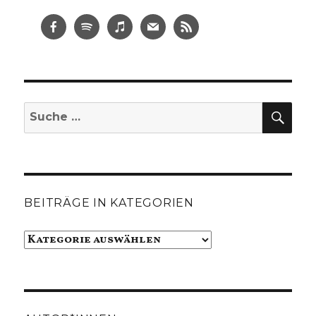
SUC
Suche
nach:
BEITRÄGE IN KATEGORIEN
Beiträge
in
Kategorien