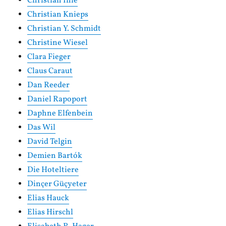
Christian Ihle
Christian Knieps
Christian Y. Schmidt
Christine Wiesel
Clara Fieger
Claus Caraut
Dan Reeder
Daniel Rapoport
Daphne Elfenbein
Das Wil
David Telgin
Demien Bartók
Die Hoteltiere
Dinçer Güçyeter
Elias Hauck
Elias Hirschl