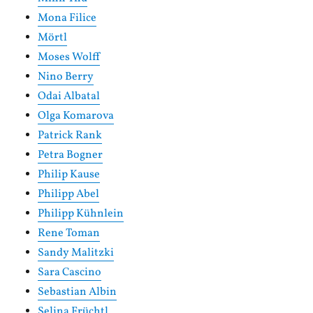
Mona Filice
Mörtl
Moses Wolff
Nino Berry
Odai Albatal
Olga Komarova
Patrick Rank
Petra Bogner
Philip Kause
Philipp Abel
Philipp Kühnlein
Rene Toman
Sandy Malitzki
Sara Cascino
Sebastian Albin
Selina Früchtl