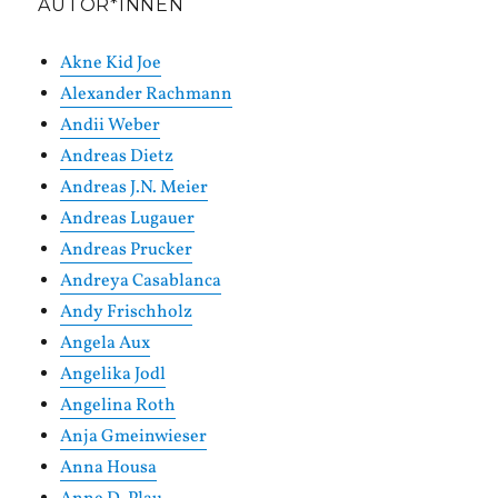
AUTOR*INNEN
Akne Kid Joe
Alexander Rachmann
Andii Weber
Andreas Dietz
Andreas J.N. Meier
Andreas Lugauer
Andreas Prucker
Andreya Casablanca
Andy Frischholz
Angela Aux
Angelika Jodl
Angelina Roth
Anja Gmeinwieser
Anna Housa