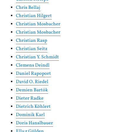
Chris Bellaj
Christian Hilgert
Christian Mosbacher
Christian Mosbacher
Christian Rasp
Christian Seitz
Christian Y. Schmidt
Clemens Deindl
Daniel Rapoport
David O. Riedel
Demien Bartók
Dieter Radke
Dietrich Köhlert
Dominik Karl
Doris Hanslbauer
Ella:r Gülden