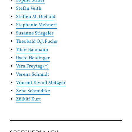
Sophie Stiller
Stefan Veith
Steffen M. Diebold
Stephanie Mehnert
Susanne Stiegeler
Theobald O.J. Fuchs
Tibor Baumann
Uschi Heidinger
Vera Freytag (†)
Verena Schmidt
Vincent Eivind Metzger
Zeha Schmidtke
Zülküf Kurt