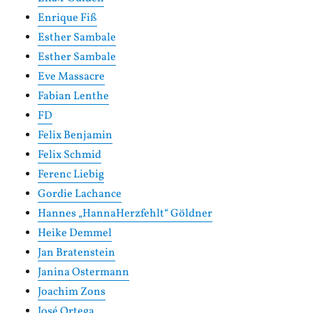
Enrique Fiß
Esther Sambale
Esther Sambale
Eve Massacre
Fabian Lenthe
FD
Felix Benjamin
Felix Schmid
Ferenc Liebig
Gordie Lachance
Hannes „HannaHerzfehlt“ Göldner
Heike Demmel
Jan Bratenstein
Janina Ostermann
Joachim Zons
José Ortega