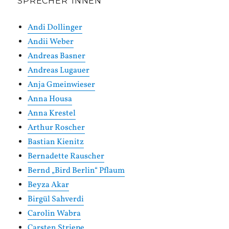
SPRECHER*INNEN
Andi Dollinger
Andii Weber
Andreas Basner
Andreas Lugauer
Anja Gmeinwieser
Anna Housa
Anna Krestel
Arthur Roscher
Bastian Kienitz
Bernadette Rauscher
Bernd „Bird Berlin“ Pflaum
Beyza Akar
Birgül Sahverdi
Carolin Wabra
Carsten Striepe