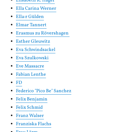
Elisabeth R. Hager
Ella Carina Werner
Ella:r Gülden
Elmar Tannert
Erasmus zu Rövershagen
Esther Gleuwitz
Eva Schwindsackel
Eva Szulkowski
Eve Massacre
Fabian Lenthe
FD
Federico "Pico Be" Sanchez
Felix Benjamin
Felix Schmid
Franz Walser
Franziska Flachs