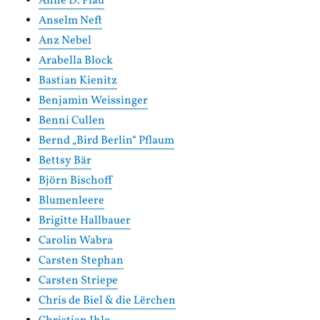
Anne D. Plau
Anselm Neft
Anz Nebel
Arabella Block
Bastian Kienitz
Benjamin Weissinger
Benni Cullen
Bernd „Bird Berlin“ Pflaum
Bettsy Bär
Björn Bischoff
Blumenleere
Brigitte Hallbauer
Carolin Wabra
Carsten Stephan
Carsten Striepe
Chris de Biel & die Lërchen