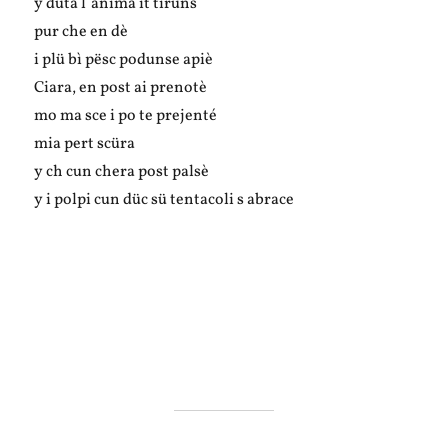
y düta l`anima it tiruns
pur che en dè
i plü bì pësc podunse apiè
Ciara, en post ai prenotè
mo ma sce i po te prejenté
mia pert scüra
y ch cun chera post palsè
y i polpi cun düc sü tentacoli s abrace