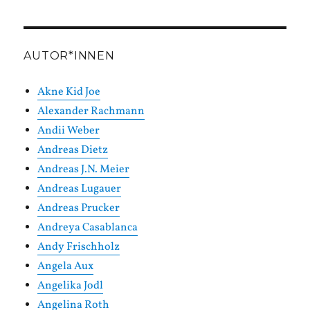
Kategorien
AUTOR*INNEN
Akne Kid Joe
Alexander Rachmann
Andii Weber
Andreas Dietz
Andreas J.N. Meier
Andreas Lugauer
Andreas Prucker
Andreya Casablanca
Andy Frischholz
Angela Aux
Angelika Jodl
Angelina Roth