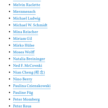
Melvin Raclette
Merzmensch
Michael Ludwig
Michael W. Schmidt
Mina Reischer
Miriam Gil
Mirko Hülse
Moses Wolff
Natalia Breininger
Ned F. McCowski
Nian Cheng (程 念)
Nino Berry
Paulina Czienskowski
Pauline Füg
Peter Momberg
Peter Reus