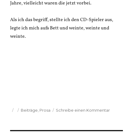
Jahre, vielleicht waren die jetzt vorbei.
Als ich das begriff, stellte ich den CD-Spieler aus,
legte ich mich aufs Bett und weinte, weinte und
weinte.
Veröffentlicht
Kategorien
zu
Beiträge
,
Prosa
Schreibe einen Kommentar
am
M.S.
Bakausky:
Sie