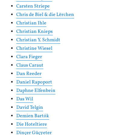
Carsten Striepe
Chris de Biel & die Lërchen
Christian Ihle
Christian Knieps
Christian Y. Schmidt
Christine Wiesel
Clara Fieger
Claus Caraut
Dan Reeder
Daniel Rapoport
Daphne Elfenbein
Das Wil
David Telgin
Demien Bartók
Die Hoteltiere
Dinçer Güçyeter