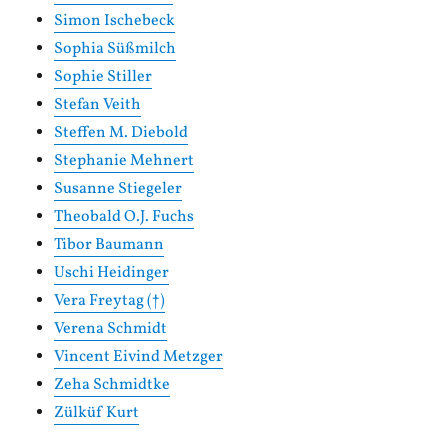
Simon Ischebeck
Sophia Süßmilch
Sophie Stiller
Stefan Veith
Steffen M. Diebold
Stephanie Mehnert
Susanne Stiegeler
Theobald O.J. Fuchs
Tibor Baumann
Uschi Heidinger
Vera Freytag (†)
Verena Schmidt
Vincent Eivind Metzger
Zeha Schmidtke
Zülküf Kurt