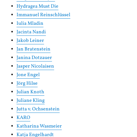
Hydragea Must Die
Immanuel Reinschlüssel
Iulia Mladin
Jacinta Nandi
Jakob Leiner
Jan Bratenstein
Janina Dotzauer
Jasper Nicolaisen
Jone Engel
Jörg Hilse
Julian Knoth
Juliane Kling
Jutta v. Ochsenstein
KARO
Katharina Wasmeier
Katja Engelhardt