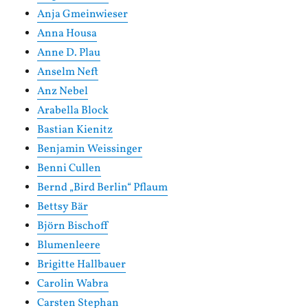
Anja Gmeinwieser
Anna Housa
Anne D. Plau
Anselm Neft
Anz Nebel
Arabella Block
Bastian Kienitz
Benjamin Weissinger
Benni Cullen
Bernd „Bird Berlin“ Pflaum
Bettsy Bär
Björn Bischoff
Blumenleere
Brigitte Hallbauer
Carolin Wabra
Carsten Stephan