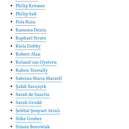
Philip Krömer
Philip Saß
Pola Ruin
Ramona Deniz
Raphael Stratz
Riela Dobby
Robert Alan
Roland van Oystern
Ruben Trawally
Sabrina Maria Marzell
Şafak Sarıçiçek
Sarah de Sanctis
Sarah Grodd
Şehbal Şenyurt Arınlı
Silke Gruber
Simon Borowiak