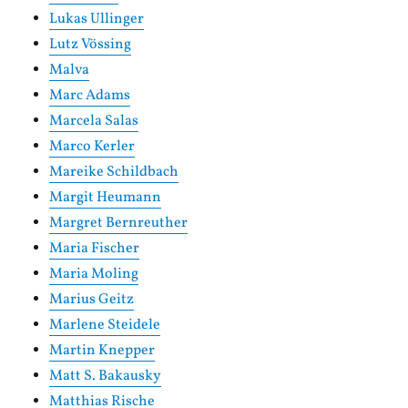
Lukas Ullinger
Lutz Vössing
Malva
Marc Adams
Marcela Salas
Marco Kerler
Mareike Schildbach
Margit Heumann
Margret Bernreuther
Maria Fischer
Maria Moling
Marius Geitz
Marlene Steidele
Martin Knepper
Matt S. Bakausky
Matthias Rische