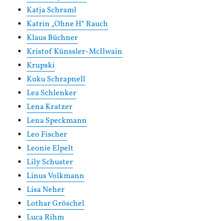
Katja Schraml
Katrin „Ohne H“ Rauch
Klaus Büchner
Kristof Künssler-McIlwain
Krupski
Kuku Schrapnell
Lea Schlenker
Lena Kratzer
Lena Speckmann
Leo Fischer
Leonie Elpelt
Lily Schuster
Linus Volkmann
Lisa Neher
Lothar Gröschel
Luca Rihm