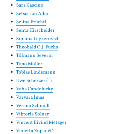
Sara Cascino
Sebastian Albin
Selina Früchtl
Senta Hirscheider
Simona Leyzerovich
Theobald O.J. Fuchs
Tillmann Severin
Timo Möller
Tobias Lindemann
Uwe Scherzer (†)
Vaha Candolucky
Varvara Imas
Verena Schmidt
Viktoria Solner
Vincent Eivind Metzger
Violetta Zupančič