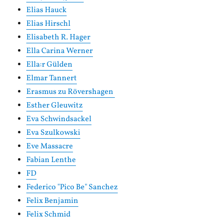
Elias Hauck
Elias Hirschl
Elisabeth R. Hager
Ella Carina Werner
Ella:r Gülden
Elmar Tannert
Erasmus zu Rövershagen
Esther Gleuwitz
Eva Schwindsackel
Eva Szulkowski
Eve Massacre
Fabian Lenthe
FD
Federico "Pico Be" Sanchez
Felix Benjamin
Felix Schmid