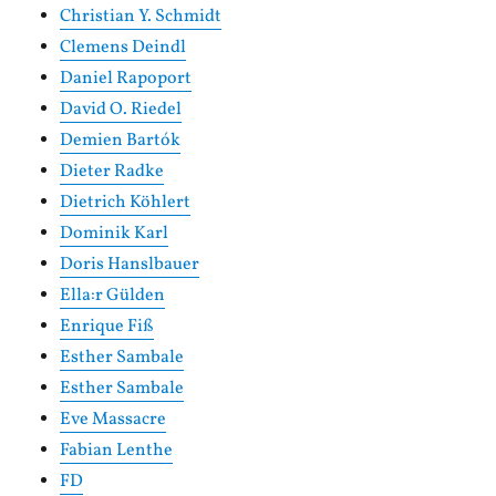
Christian Y. Schmidt
Clemens Deindl
Daniel Rapoport
David O. Riedel
Demien Bartók
Dieter Radke
Dietrich Köhlert
Dominik Karl
Doris Hanslbauer
Ella:r Gülden
Enrique Fiß
Esther Sambale
Esther Sambale
Eve Massacre
Fabian Lenthe
FD