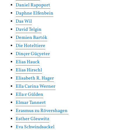
Daniel Rapoport
Daphne Elfenbein
Das Wil
David Telgin
Demien Bartók
Die Hoteltiere
Dinçer Güçyeter
Elias Hauck
Elias Hirschl
Elisabeth R. Hager
Ella Carina Werner
Ella:r Gülden
Elmar Tannert
Erasmus zu Rövershagen
Esther Gleuwitz
Eva Schwindsackel