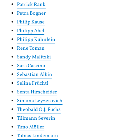
Patrick Rank
Petra Bogner
Philip Kause
Philipp Abel
Philipp Kühnlein
Rene Toman
Sandy Malitzki
Sara Cascino
Sebastian Albin
Selina Früchtl
Senta Hirscheider
Simona Leyzerovich
Theobald O.J. Fuchs
Tillmann Severin
Timo Möller
Tobias Lindemann