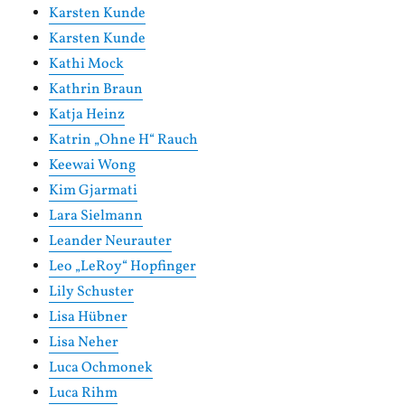
Karsten Kunde
Karsten Kunde
Kathi Mock
Kathrin Braun
Katja Heinz
Katrin „Ohne H“ Rauch
Keewai Wong
Kim Gjarmati
Lara Sielmann
Leander Neurauter
Leo „LeRoy“ Hopfinger
Lily Schuster
Lisa Hübner
Lisa Neher
Luca Ochmonek
Luca Rihm