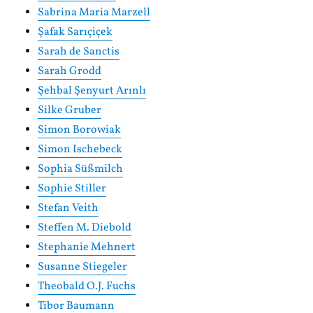
Sabrina Maria Marzell
Şafak Sarıçiçek
Sarah de Sanctis
Sarah Grodd
Şehbal Şenyurt Arınlı
Silke Gruber
Simon Borowiak
Simon Ischebeck
Sophia Süßmilch
Sophie Stiller
Stefan Veith
Steffen M. Diebold
Stephanie Mehnert
Susanne Stiegeler
Theobald O.J. Fuchs
Tibor Baumann