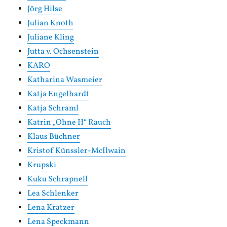
Jörg Hilse
Julian Knoth
Juliane Kling
Jutta v. Ochsenstein
KARO
Katharina Wasmeier
Katja Engelhardt
Katja Schraml
Katrin „Ohne H“ Rauch
Klaus Büchner
Kristof Künssler-McIlwain
Krupski
Kuku Schrapnell
Lea Schlenker
Lena Kratzer
Lena Speckmann