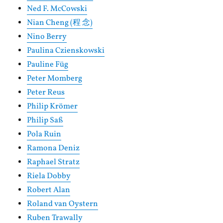
Ned F. McCowski
Nian Cheng (程 念)
Nino Berry
Paulina Czienskowski
Pauline Füg
Peter Momberg
Peter Reus
Philip Krömer
Philip Saß
Pola Ruin
Ramona Deniz
Raphael Stratz
Riela Dobby
Robert Alan
Roland van Oystern
Ruben Trawally