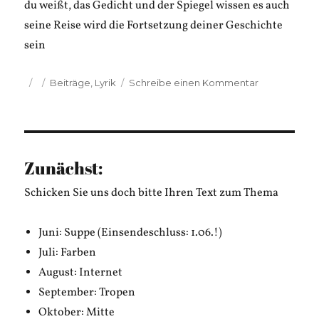
du weißt, das Gedicht und der Spiegel wissen es auch
seine Reise wird die Fortsetzung deiner Geschichte
sein
Veröffentlicht
Kategorien
zu
Beiträge
,
Lyrik
Schreibe einen Kommentar
am
Dinçer
Güçyeter:
Garderobe
Zunächst:
Schicken Sie uns doch bitte Ihren Text zum Thema
Juni: Suppe (Einsendeschluss: 1.06.!)
Juli: Farben
August: Internet
September: Tropen
Oktober: Mitte