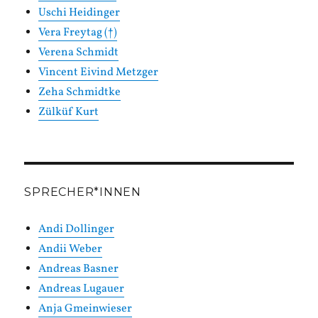
Uschi Heidinger
Vera Freytag (†)
Verena Schmidt
Vincent Eivind Metzger
Zeha Schmidtke
Zülküf Kurt
SPRECHER*INNEN
Andi Dollinger
Andii Weber
Andreas Basner
Andreas Lugauer
Anja Gmeinwieser