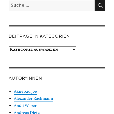
SUC
Suche
nach:
BEITRÄGE IN KATEGORIEN
Beiträge
in
Kategorien
AUTOR*INNEN
Akne Kid Joe
Alexander Rachmann
Andii Weber
Andreas Dietz