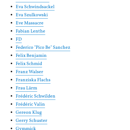
Eva Schwindsackel
Eva Szulkowski
Eve Massacre
Fabian Lenthe
FD
Federico "Pico Be" Sanchez
Felix Benjamin
Felix Schmid
Franz Walser
Franziska Flachs
Frau Lärm
Frédéric Schwilden
Frédéric Valin
Gereon Klug
Gerry Schuster
Gymmick