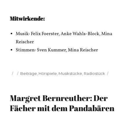
Mitwirkende:
Musik: Felix Foerster, Anke Wahls-Block, Mina
Reischer
Stimmen: Sven Kummer, Mina Reischer
Veröffentlicht
Kategorien
Beiträge
,
Hörspiele
,
Musikstücke
,
Radiostück
am
Margret Bernreuther: Der
Fächer mit dem Pandabären