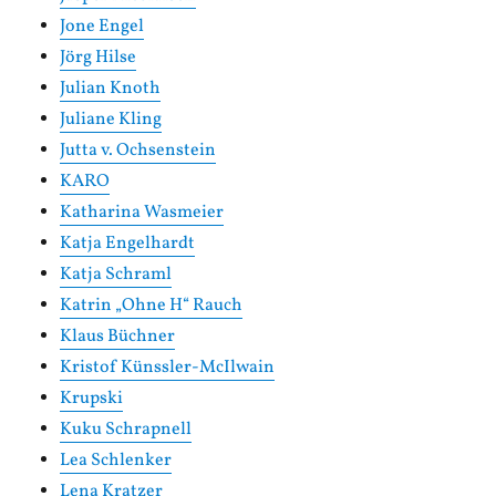
Jone Engel
Jörg Hilse
Julian Knoth
Juliane Kling
Jutta v. Ochsenstein
KARO
Katharina Wasmeier
Katja Engelhardt
Katja Schraml
Katrin „Ohne H“ Rauch
Klaus Büchner
Kristof Künssler-McIlwain
Krupski
Kuku Schrapnell
Lea Schlenker
Lena Kratzer