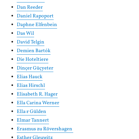
Dan Reeder
Daniel Rapoport
Daphne Elfenbein
Das Wil
David Telgin
Demien Bartók
Die Hoteltiere
Dinçer Güçyeter
Elias Hauck
Elias Hirschl
Elisabeth R. Hager
Ella Carina Werner
Ella:r Gülden
Elmar Tannert
Erasmus zu Rövershagen
Esther Gleuwitz