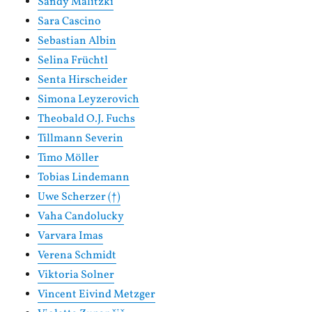
Sandy Malitzki
Sara Cascino
Sebastian Albin
Selina Früchtl
Senta Hirscheider
Simona Leyzerovich
Theobald O.J. Fuchs
Tillmann Severin
Timo Möller
Tobias Lindemann
Uwe Scherzer (†)
Vaha Candolucky
Varvara Imas
Verena Schmidt
Viktoria Solner
Vincent Eivind Metzger