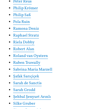
Peter Reus
Philip Krömer
Philip Saß
Pola Ruin
Ramona Deniz
Raphael Stratz
Riela Dobby
Robert Alan
Roland van Oystern
Ruben Trawally
Sabrina Maria Marzell
Şafak Sarıçiçek
Sarah de Sanctis
Sarah Grodd
Şehbal Şenyurt Arınlı
Silke Gruber