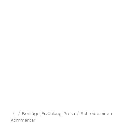
Veröffentlicht
Kategorien
Beiträge
,
Erzählung
,
Prosa
Schreibe einen
am
zu
Kommentar
Babara
Tatschl:
Gipfel