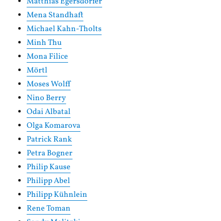
Matthias Egersdörfer
Mena Standhaft
Michael Kahn-Tholts
Minh Thu
Mona Filice
Mörtl
Moses Wolff
Nino Berry
Odai Albatal
Olga Komarova
Patrick Rank
Petra Bogner
Philip Kause
Philipp Abel
Philipp Kühnlein
Rene Toman