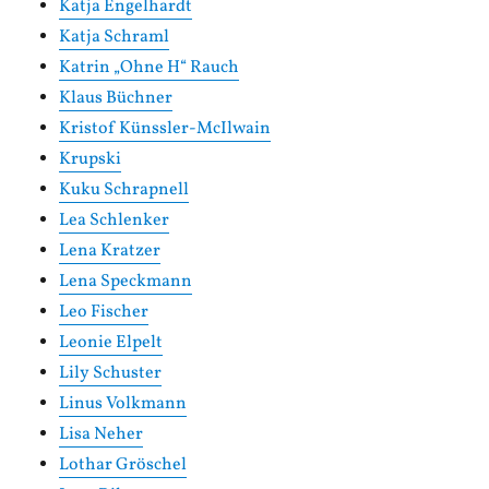
Katja Engelhardt
Katja Schraml
Katrin „Ohne H“ Rauch
Klaus Büchner
Kristof Künssler-McIlwain
Krupski
Kuku Schrapnell
Lea Schlenker
Lena Kratzer
Lena Speckmann
Leo Fischer
Leonie Elpelt
Lily Schuster
Linus Volkmann
Lisa Neher
Lothar Gröschel