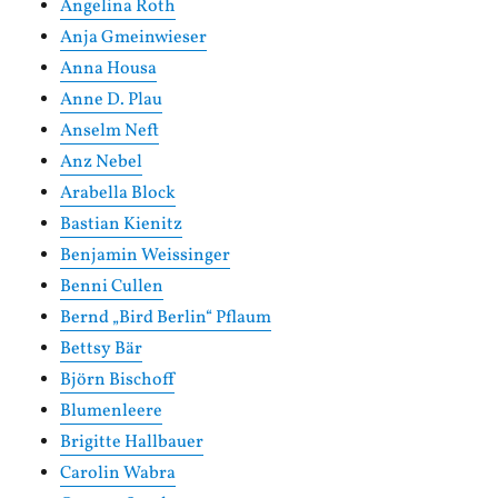
Angelina Roth
Anja Gmeinwieser
Anna Housa
Anne D. Plau
Anselm Neft
Anz Nebel
Arabella Block
Bastian Kienitz
Benjamin Weissinger
Benni Cullen
Bernd „Bird Berlin“ Pflaum
Bettsy Bär
Björn Bischoff
Blumenleere
Brigitte Hallbauer
Carolin Wabra