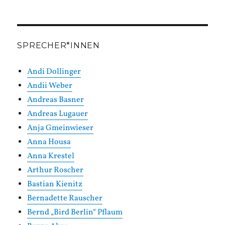
SPRECHER*INNEN
Andi Dollinger
Andii Weber
Andreas Basner
Andreas Lugauer
Anja Gmeinwieser
Anna Housa
Anna Krestel
Arthur Roscher
Bastian Kienitz
Bernadette Rauscher
Bernd „Bird Berlin“ Pflaum