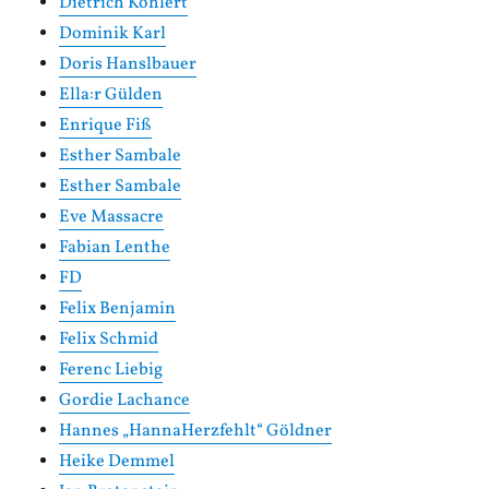
Dietrich Köhlert
Dominik Karl
Doris Hanslbauer
Ella:r Gülden
Enrique Fiß
Esther Sambale
Esther Sambale
Eve Massacre
Fabian Lenthe
FD
Felix Benjamin
Felix Schmid
Ferenc Liebig
Gordie Lachance
Hannes „HannaHerzfehlt“ Göldner
Heike Demmel