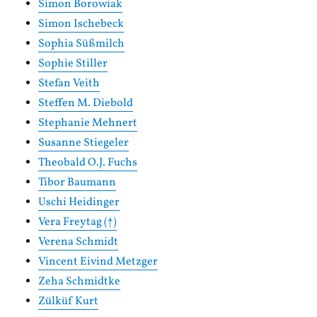
Simon Borowiak
Simon Ischebeck
Sophia Süßmilch
Sophie Stiller
Stefan Veith
Steffen M. Diebold
Stephanie Mehnert
Susanne Stiegeler
Theobald O.J. Fuchs
Tibor Baumann
Uschi Heidinger
Vera Freytag (†)
Verena Schmidt
Vincent Eivind Metzger
Zeha Schmidtke
Zülküf Kurt