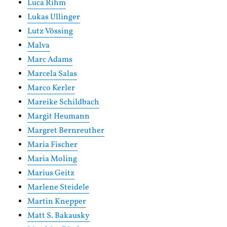
Luca Rihm
Lukas Ullinger
Lutz Vössing
Malva
Marc Adams
Marcela Salas
Marco Kerler
Mareike Schildbach
Margit Heumann
Margret Bernreuther
Maria Fischer
Maria Moling
Marius Geitz
Marlene Steidele
Martin Knepper
Matt S. Bakausky