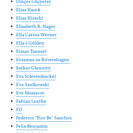
Dinçer Güçyeter
Elias Hauck
Elias Hirschl
Elisabeth R. Hager
Ella Carina Werner
Ella:r Gülden
Elmar Tannert
Erasmus zu Rövershagen
Esther Gleuwitz
Eva Schwindsackel
Eva Szulkowski
Eve Massacre
Fabian Lenthe
FD
Federico "Pico Be" Sanchez
Felix Benjamin