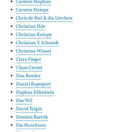
Carsten Stephan
Carsten Striepe
Chris de Biel & die Lërchen
Christian Ihle
Christian Knieps
Christian Y. Schmidt
Christine Wiesel
Clara Fieger
Claus Caraut
Dan Reeder
Daniel Rapoport
Daphne Elfenbein
Das Wil
David Telgin
Demien Bartók
Die Hoteltiere