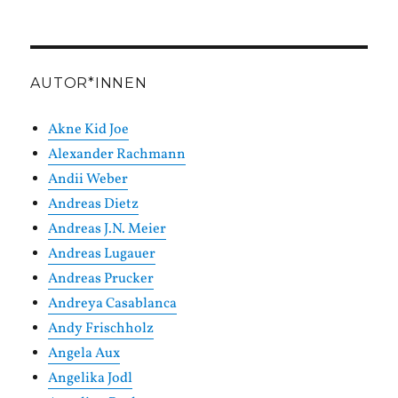
in
Kategorien
AUTOR*INNEN
Akne Kid Joe
Alexander Rachmann
Andii Weber
Andreas Dietz
Andreas J.N. Meier
Andreas Lugauer
Andreas Prucker
Andreya Casablanca
Andy Frischholz
Angela Aux
Angelika Jodl