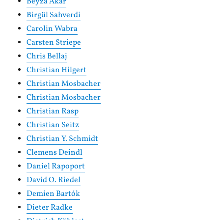
Beyza Akar
Birgül Sahverdi
Carolin Wabra
Carsten Striepe
Chris Bellaj
Christian Hilgert
Christian Mosbacher
Christian Mosbacher
Christian Rasp
Christian Seitz
Christian Y. Schmidt
Clemens Deindl
Daniel Rapoport
David O. Riedel
Demien Bartók
Dieter Radke