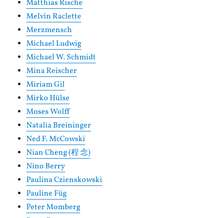
Matthias Rische
Melvin Raclette
Merzmensch
Michael Ludwig
Michael W. Schmidt
Mina Reischer
Miriam Gil
Mirko Hülse
Moses Wolff
Natalia Breininger
Ned F. McCowski
Nian Cheng (程 念)
Nino Berry
Paulina Czienskowski
Pauline Füg
Peter Momberg