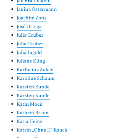
Jan Bratenstein
Janina Ostermann
Joachim Zons
José Ortega
Julia Gruber
Julia Gruber
Julia Ingold
Juliane Kling
Karlheinz Zuber
Karoline Schaum
Karsten Kunde
Karsten Kunde
Kathi Mock
Kathrin Braun
Katja Heinz
Katrin „Ohne H“ Rauch