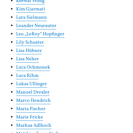
Keewai Wong
Kim Gjarmati
Lara Sielmann
Leander Neurauter
Leo „LeRoy“ Hopfinger
Lily Schuster
Lisa Hübner
Lisa Neher
Luca Ochmonek
Luca Rihm
Lukas Ullinger
Manoel Drexler
Marco Hendrich
Maria Fischer
Marie Fricke
Markus Adlhoch