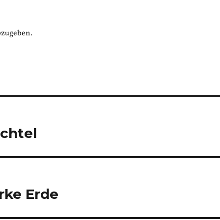
bzugeben.
ichtel
rke Erde