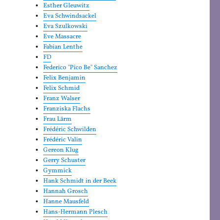
Esther Gleuwitz
Eva Schwindsackel
Eva Szulkowski
Eve Massacre
Fabian Lenthe
FD
Federico "Pico Be" Sanchez
Felix Benjamin
Felix Schmid
Franz Walser
Franziska Flachs
Frau Lärm
Frédéric Schwilden
Frédéric Valin
Gereon Klug
Gerry Schuster
Gymmick
Hank Schmidt in der Beek
Hannah Grosch
Hanne Mausfeld
Hans-Hermann Plesch