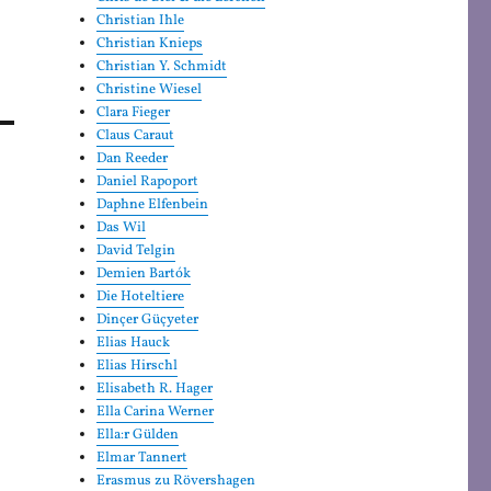
Christian Ihle
Christian Knieps
Christian Y. Schmidt
Christine Wiesel
Clara Fieger
Claus Caraut
Dan Reeder
Daniel Rapoport
Daphne Elfenbein
Das Wil
David Telgin
Demien Bartók
Die Hoteltiere
Dinçer Güçyeter
Elias Hauck
Elias Hirschl
Elisabeth R. Hager
Ella Carina Werner
Ella:r Gülden
Elmar Tannert
Erasmus zu Rövershagen