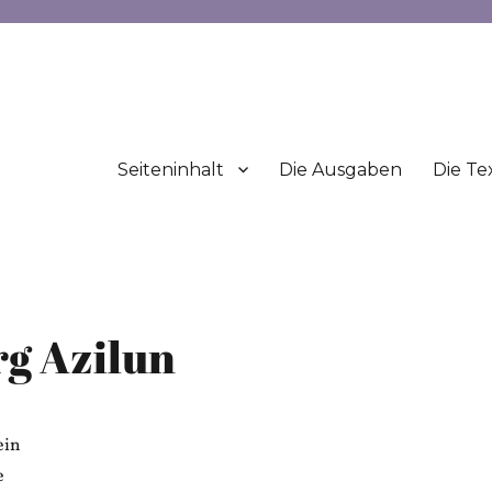
Seiteninhalt
Die Ausgaben
Die Te
rg Azilun
ein
e