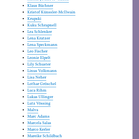
Klaus Büchner
Kristof Künssler-McIlwain
Krupski
Kuku Schrapnell
Lea Schlenker
Lena Kratzer
Lena Speckmann
Leo Fischer
Leonie Elpelt
Lily Schuster
Linus Volkmann
Lisa Neher
Lothar Gröschel
Luca Rihm
Lukas Ullinger
Lutz Vössing
Malva
Marc Adams
Marcela Salas
Marco Kerler
Mareike Schildbach