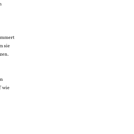
n
ämmert
m sie
zen.
in
f wie