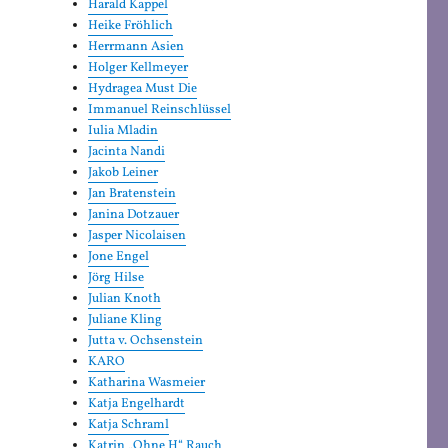
Harald Kappel
Heike Fröhlich
Herrmann Asien
Holger Kellmeyer
Hydragea Must Die
Immanuel Reinschlüssel
Iulia Mladin
Jacinta Nandi
Jakob Leiner
Jan Bratenstein
Janina Dotzauer
Jasper Nicolaisen
Jone Engel
Jörg Hilse
Julian Knoth
Juliane Kling
Jutta v. Ochsenstein
KARO
Katharina Wasmeier
Katja Engelhardt
Katja Schraml
Katrin „Ohne H“ Rauch