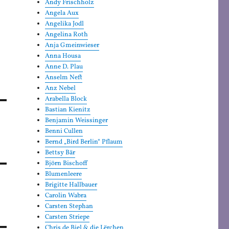
Andy Frischholz
Angela Aux
Angelika Jodl
Angelina Roth
Anja Gmeinwieser
Anna Housa
Anne D. Plau
Anselm Neft
Anz Nebel
Arabella Block
Bastian Kienitz
Benjamin Weissinger
Benni Cullen
Bernd „Bird Berlin“ Pflaum
Bettsy Bär
Björn Bischoff
Blumenleere
Brigitte Hallbauer
Carolin Wabra
Carsten Stephan
Carsten Striepe
Chris de Biel & die Lërchen