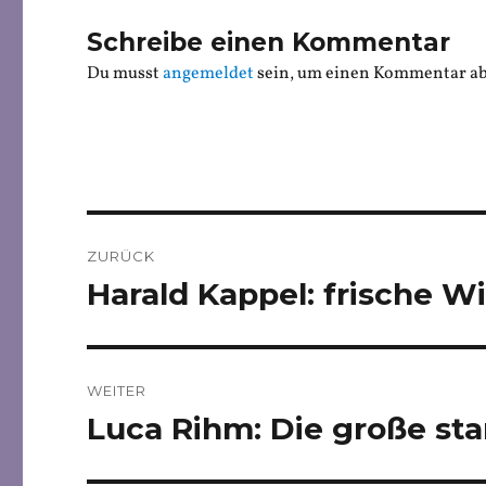
Schreibe einen Kommentar
Du musst
angemeldet
sein, um einen Kommentar a
Beitragsnavigation
ZURÜCK
Harald Kappel: frische W
Vorheriger
Beitrag:
WEITER
Luca Rihm: Die große sta
Nächster
Beitrag: